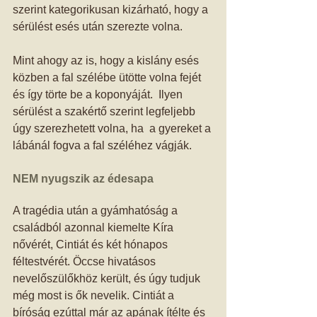
szerint kategorikusan kizárható, hogy a 
sérülést esés után szerezte volna. 
Mint ahogy az is, hogy a kislány esés 
közben a fal szélébe ütötte volna fejét 
és így törte be a koponyáját.  Ilyen 
sérülést a szakértő szerint legfeljebb 
úgy szerezhetett volna, ha  a gyereket a 
lábánál fogva a fal széléhez vágják. 
NEM nyugszik az édesapa
A tragédia után a gyámhatóság a 
családból azonnal kiemelte Kíra 
nővérét, Cintiát és két hónapos 
féltestvérét. Öccse hivatásos 
nevelőszülőkhöz került, és úgy tudjuk 
még most is ők nevelik. Cintiát a 
bíróság ezúttal már az apának ítélte és 