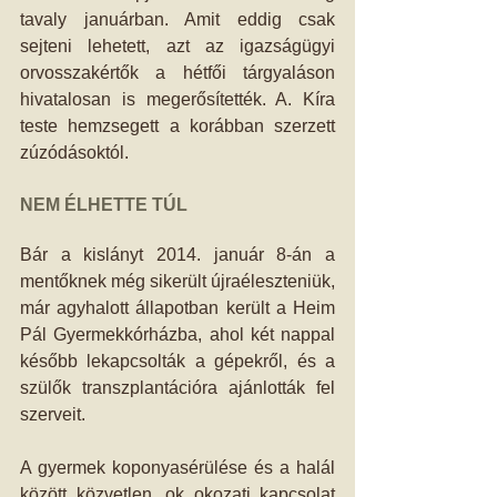
tavaly januárban. Amit eddig csak 
sejteni lehetett, azt az igazságügyi 
orvosszakértők a hétfői tárgyaláson 
hivatalosan is megerősítették. A. Kíra 
teste hemzsegett a korábban szerzett 
zúzódásoktól. 
NEM ÉLHETTE TÚL
Bár a kislányt 2014. január 8-án a 
mentőknek még sikerült újraéleszteniük, 
már agyhalott állapotban került a Heim 
Pál Gyermekkórházba, ahol két nappal 
később lekapcsolták a gépekről, és a 
szülők transzplantációra ajánlották fel 
szerveit. 
A gyermek koponyasérülése és a halál 
között közvetlen, ok okozati kapcsolat 