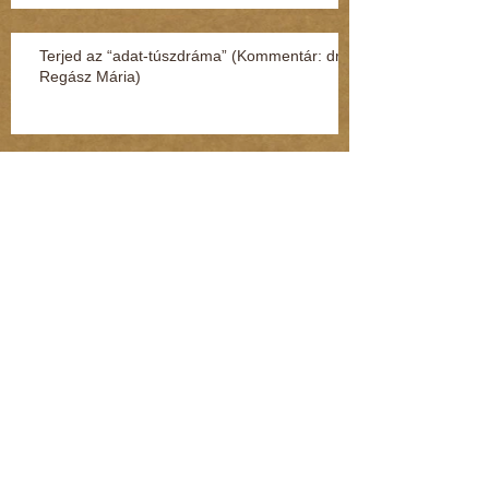
Terjed az “adat-túszdráma” (Kommentár: dr.
Regász Mária)
Így védheti meg magát a gyerek, ha
megtámadják az utcán vagy a suliban
(Kommentár: dr. Regász Mária)
Szexuális zaklatás miatt nyomoznak egy volt
MSZP-s képviselő ellen (Kommentár: dr.
Regász Mária)
28 évig ült börtönben ártatlanul (Kommentár:
dr. Regász Mária)