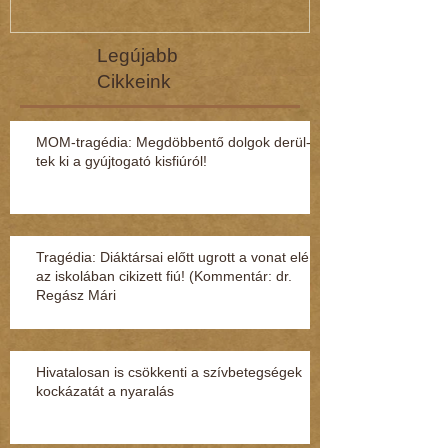
Legújabb
Cikkeink
MOM-tragédia: Megdöbbentő dol­gok de­rül­
tek ki a gyúj­to­gató kisfi­ú­ról!
Tragédia: Diáktársai előtt ugrott a vonat elé
az iskolában cikizett fiú! (Kommentár: dr.
Regász Mári
Hivatalosan is csökkenti a szívbetegségek
kockázatát a nyaralás