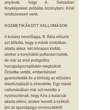
anyának, hogy A. Sebastian 
fényképekkel próbálta bizonyítani: Kírát 
rendszeresen verik. 
KOZMETIKÁKOTT VALLOMÁSOK
A kislány nevelőapja, B. Béla először 
azt állította, hogy a másik szobában 
altatta akkor  két hónapos kisfiát, 
amikor a konyhából puffanást hallott, 
de már az első proligráfos 
hazugságvizsgálaton megbukott. 
Őrizetbe vették, emberöléssel 
gyanúsították és a bíróság az előzetes 
letartóztatását is elrendelte. Egy másik 
vallomásában már azt mondta a 
nyomozóknak, hogy Kíra a kulacsát 
akarta elérni, amikor leesett a székről, 
ám az igazságügyi orvosszakértő 