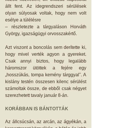
állt fent. Az idegrendszeri sérülések 
olyan súlyosak voltak, hogy nem volt 
esélye a túlélésre 
– részletezte a tárgyaláson Horváth 
György, igazságügyi orvosszakértő. 
Azt viszont a boncolás sem derítette ki, 
hogy mivel verték agyon a gyereket. 
Csak annyi biztos, hogy legalább 
háromszor ütöttek a fejére egy 
„hosszúkás, tompa kemény tárggyal". A 
kislány testén összesen kilenc sérülést 
számoltak össze, de ebből csak négyet 
szerezhetett tavaly január 8-án. 
KORÁBBAN IS BÁNTOTTÁK
Az állcsúcsán, az arcán, az ágyékán, a 