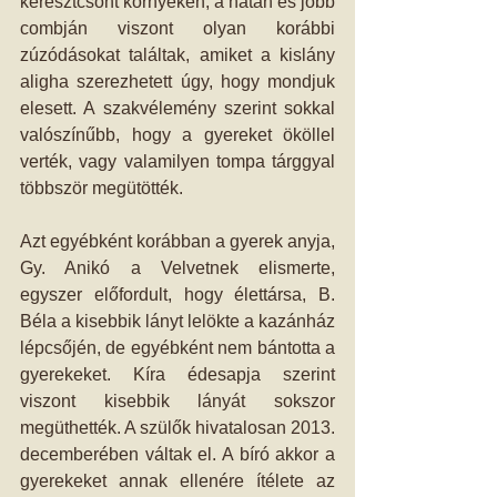
keresztcsont környékén, a hátán és jobb 
combján viszont olyan korábbi 
zúzódásokat találtak, amiket a kislány 
aligha szerezhetett úgy, hogy mondjuk 
elesett. A szakvélemény szerint sokkal 
valószínűbb, hogy a gyereket ököllel 
verték, vagy valamilyen tompa tárggyal 
többször megütötték. 
Azt egyébként korábban a gyerek anyja, 
Gy. Anikó a Velvetnek elismerte, 
egyszer előfordult, hogy élettársa, B. 
Béla a kisebbik lányt lelökte a kazánház 
lépcsőjén, de egyébként nem bántotta a 
gyerekeket. Kíra édesapja szerint 
viszont kisebbik lányát sokszor 
megüthették. A szülők hivatalosan 2013. 
decemberében váltak el. A bíró akkor a 
gyerekeket annak ellenére ítélete az 