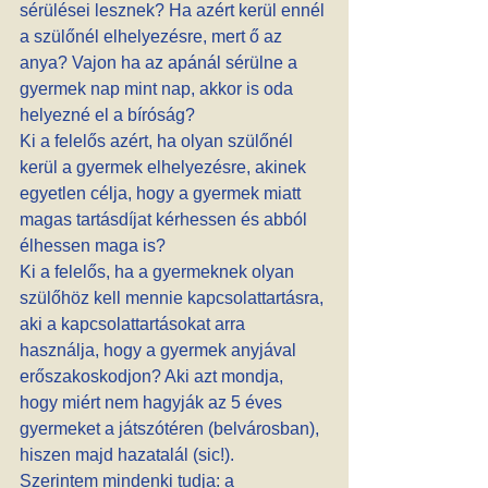
sérülései lesznek? Ha azért kerül ennél 
a szülőnél elhelyezésre, mert ő az 
anya? Vajon ha az apánál sérülne a 
gyermek nap mint nap, akkor is oda 
helyezné el a bíróság?
Ki a felelős azért, ha olyan szülőnél 
kerül a gyermek elhelyezésre, akinek 
egyetlen célja, hogy a gyermek miatt 
magas tartásdíjat kérhessen és abból 
élhessen maga is?
Ki a felelős, ha a gyermeknek olyan 
szülőhöz kell mennie kapcsolattartásra, 
aki a kapcsolattartásokat arra 
használja, hogy a gyermek anyjával 
erőszakoskodjon? Aki azt mondja, 
hogy miért nem hagyják az 5 éves 
gyermeket a játszótéren (belvárosban), 
hiszen majd hazatalál (sic!).
Szerintem mindenki tudja: a 