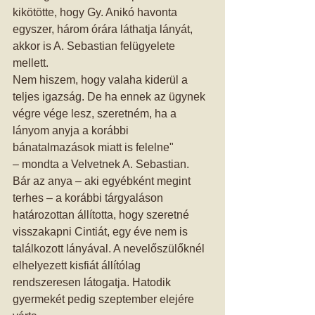
kikötötte, hogy Gy. Anikó havonta 
egyszer, három órára láthatja lányát, 
akkor is A. Sebastian felügyelete 
mellett. 
Nem hiszem, hogy valaha kiderül a 
teljes igazság. De ha ennek az ügynek 
végre vége lesz, szeretném, ha a 
lányom anyja a korábbi 
bánatalmazások miatt is felelne" 
– mondta a Velvetnek A. Sebastian. 
Bár az anya – aki egyébként megint 
terhes – a korábbi tárgyaláson 
határozottan állította, hogy szeretné 
visszakapni Cintiát, egy éve nem is 
találkozott lányával. A nevelőszülőknél 
elhelyezett kisfiát állítólag 
rendszeresen látogatja. Hatodik 
gyermekét pedig szeptember elejére 