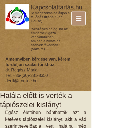
Kapcsolattartás.hu
"A megszokás ne álljon a
fejlődés útjába." (dr.
House)
"Veszélyes dolog, ha az
embernek igaza
van valamiben,
amiben a hivatalos
szervek tévednek."
(Voltaire)
Amennyiben kérdése van, kérem
forduljon szakértőnkhöz:
dr. Regász Mária
Tel:
+36-(30)-381-8350
derill@t-online.hu
Halála előtt is verték a
tápiószelei kislányt
Egész életében bánthatták azt a 
kétéves tápiószelei kislányt, akit a vád 
szerintnevelőapja vert halálra még 