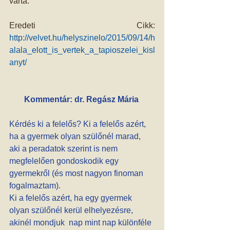
várta. 
Eredeti Cikk: 
http://velvet.hu/helyszinelo/2015/09/14/h
alala_elott_is_vertek_a_tapioszelei_kisl
anyt/
Kommentár: dr. Regász Mária
Kérdés ki a felelős? Ki a felelős azért, 
ha a gyermek olyan szülőnél marad, 
aki a peradatok szerint is nem 
megfelelően gondoskodik egy 
gyermekről (és most nagyon finoman 
fogalmaztam).
Ki a felelős azért, ha egy gyermek 
olyan szülőnél kerül elhelyezésre, 
akinél mondjuk  nap mint nap különféle 