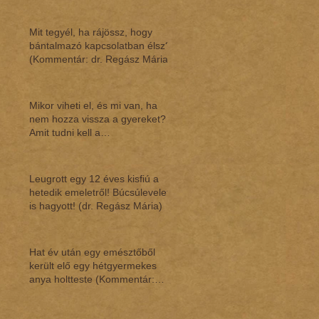
Mit tegyél, ha rájössz, hogy
bántalmazó kapcsolatban élsz?
(Kommentár: dr. Regász Mária)
Mikor viheti el, és mi van, ha
nem hozza vissza a gyereket?
Amit tudni kell a
gyermekláthatásról (Ko
Leugrott egy 12 éves kisfiú a
hetedik emeletről! Búcsúlevelet
is hagyott! (dr. Regász Mária)
Hat év után egy emésztőből
került elő egy hétgyermekes
anya holtteste (Kommentár:
dr.Regász Mária)