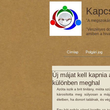
Kapcs
"A megszokás 
"Veszélyes d
amiben a hiva
Címlap
Polgári jog
Új májat kell kapnia 
különben meghal
Azóta iszik a brit tinilány, mióta s
károsította meg súlyosan a májá
életben, ha donort találnak, és végr
Egy-két pohár sörrel kezdte az i