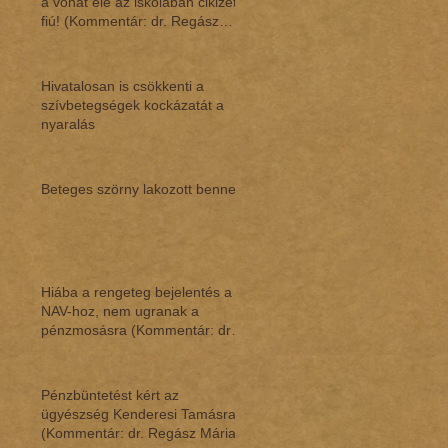
a vonat elé az iskolában cikizett
fiú! (Kommentár: dr. Regász
Mári
Hivatalosan is csökkenti a
szívbetegségek kockázatát a
nyaralás
Beteges szörny lakozott benne
Hiába a rengeteg bejelentés a
NAV-hoz, nem ugranak a
pénzmosásra (Kommentár: dr.
Regász Mária)
Pénzbüntetést kért az
ügyészség Kenderesi Tamásra
(Kommentár: dr. Regász Mária)