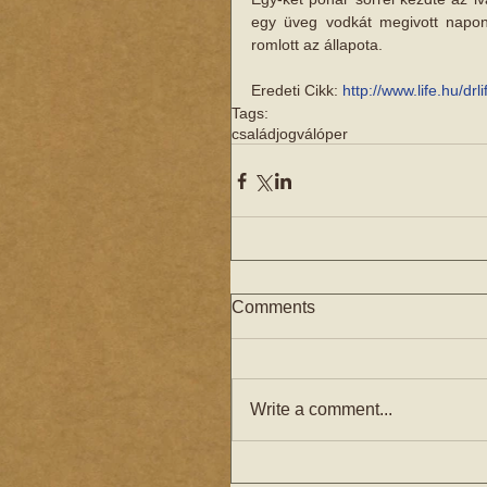
egy üveg vodkát megivott napont
romlott az állapota.  
Eredeti Cikk: 
http://www.life.hu/dr
Tags:
családjog
válóper
Comments
Write a comment...