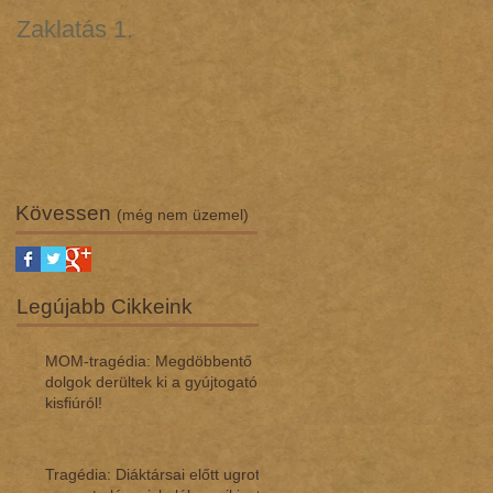
Zaklatás 1.
Zaklatás 3 - Lúgos
támadás (interjú dr.
Regász Máriával)
Kövessen
(még nem üzemel)
Legújabb Cikkeink
MOM-tragédia: Megdöbbentő
dol­gok de­rül­tek ki a gyúj­to­gató
kisfi­ú­ról!
Tragédia: Diáktársai előtt ugrott