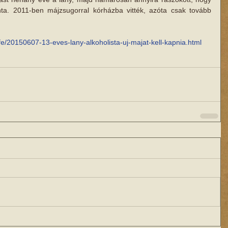
a. 2011-ben májzsugorral kórházba vitték, azóta csak tovább 
life/20150607-13-eves-lany-alkoholista-uj-majat-kell-kapnia.html