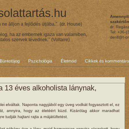
olattartás.hu
Amennyib
szakértő
ne álljon a fejlődés útjába." (dr. House)
dr. Regás
Tel: +36-
olog, ha az embernek igaza van valamiben,
derill@t-o
talos szervek tévednek." (Voltaire)
Büntetőjog
Pszichológia
Életmód
Cikkek és kommentár
a 13 éves alkoholista lánynak,
zülei elváltak. Naponta nagyjából egy üveg vodkát fogyasztott el, ez 
t, annyira, hogy az életéért küzd. Kizárólag akkor maradhat 
e tudják hajtani rajta a májátültetést. 
vást néhány éve a lány, majd hamarosan annyira rászokott, hogy 