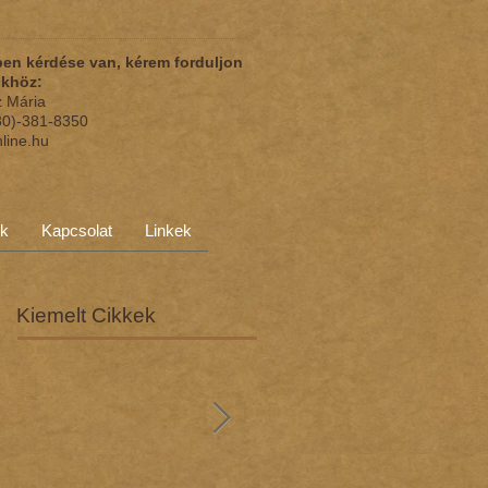
en kérdése van, kérem forduljon
nkhöz:
z Mária
(30)-381-8350
nline.hu
ok
Kapcsolat
Linkek
Kiemelt Cikkek