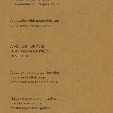
(Kommentár: dr. Regász Mária)
A legszörnyűbb mondatok, amik
párterápián hangzottak el
A FIÚ, AKIT ORVOSI
UTASÍTÁSRA LÁNYKÉNT
NEVELTEK
A gyereknek árt a testi fenyítés,
függetlenül attól, hogy mit
gondolunk róla (Kommentár dr.
Regász M
Haldokló madarakat hazahordó
macska ellen is jó a
mesterséges intelligencia