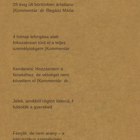
28 évig ült börtönben ártatlanul
(Kommentár: dr. Regász Mária)
4 hónap leforgása alatt
fokozatosan tűnt el a teljes
személyiségem (Kommentár: dr.
Regász Mária)
Kenderesi: Hozzáértem a
fenekéhez, de vétséget nem
követtem el (Kommentár: dr.
Regász Mária)
Jelek, amikből rögtön kiderül, ha
fuldoklik a gyereked
Fénylik, de nem arany – a
nárcisztikus személyiség