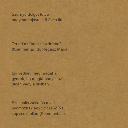
Szörnyű dolgot tett a
nagymamájával a 9 éves fiú
Terjed az “adat-túszdráma”
(Kommentár: dr. Regász Mária)
Így védheti meg magát a
gyerek, ha megtámadják az
utcán vagy a suliban
(Kommentár: dr. Regász Mária)
Szexuális zaklatás miatt
nyomoznak egy volt MSZP-s
képviselő ellen (Kommentár: dr.
Regász Mária)