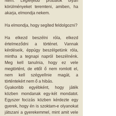
Nem. Legfeljebb próbálok olyan 
körülményeket teremteni, amiben, ha 
akarja, elmondja nekem. 
Ha elmondja, hogy segíted feldolgozni? 
Ha elkezd beszélni róla, elkezd 
értelmeződni a történet. Vannak 
kérdéseik, éppúgy beszélgetünk róla, 
mintha a tegnapi napról beszélnénk. 
Meg kell tanulnia, hogy ez vele 
megtörtént, de ettől ő nem romlott el, 
nem kell szégyellnie magát, a 
történtekért nem ő a hibás. 
Gyakoribb egyébként, hogy játék 
közben mondanak egy-két mondatot. 
Egyszer focizás közben kérdezte egy 
gyerek, hogy én is szoktam-e olyanokat 
játszani a gyerekemmel, mint amit vele 