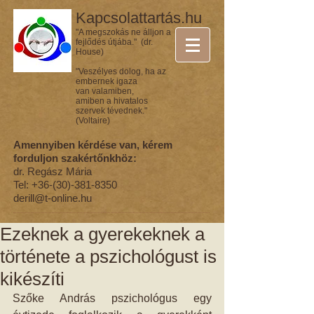
Kapcsolattartás.hu
"A megszokás ne álljon a
fejlődés útjába." (dr.
House)
"Veszélyes dolog, ha az
embernek igaza
van valamiben,
amiben a hivatalos
szervek tévednek."
(Voltaire)
Amennyiben kérdése van, kérem
forduljon szakértőnkhöz:
dr. Regász Mária
Tel:
+36-(30)-381-8350
derill@t-online.hu
Ezeknek a gyerekeknek a
története a pszichológust is
kikészíti
Szőke András pszichológus egy 