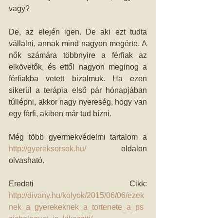
vagy? 
De, az elején igen. De aki ezt tudta 
vállalni, annak mind nagyon megérte. A 
nők számára többnyire a férfiak az 
elkövetők, és ettől nagyon meginog a 
férfiakba vetett bizalmuk. Ha ezen 
sikerül a terápia első pár hónapjában 
túllépni, akkor nagy nyereség, hogy van 
egy férfi, akiben már tud bízni. 
Még több gyermekvédelmi tartalom a 
http://gyereksorsok.hu/
 oldalon 
olvasható. 
Eredeti Cikk: 
http://divany.hu/kolyok/2015/06/06/ezek
nek_a_gyerekeknek_a_tortenete_a_ps