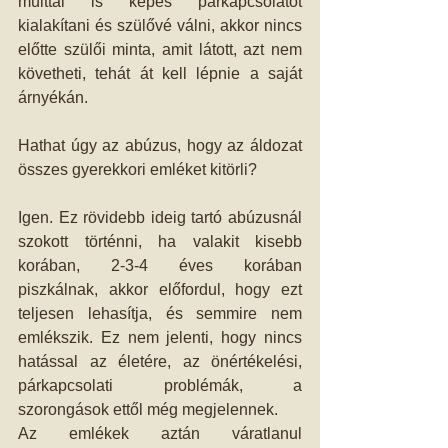
múlttal is képes párkapcsolatot 
kialakítani és szülővé válni, akkor nincs 
előtte szülői minta, amit látott, azt nem 
követheti, tehát át kell lépnie a saját 
árnyékán. 
Hathat úgy az abúzus, hogy az áldozat 
összes gyerekkori emléket kitörli? 
Igen. Ez rövidebb ideig tartó abúzusnál 
szokott történni, ha valakit kisebb 
korában, 2-3-4 éves korában 
piszkálnak, akkor előfordul, hogy ezt 
teljesen lehasítja, és semmire nem 
emlékszik. Ez nem jelenti, hogy nincs 
hatással az életére, az önértékelési, 
párkapcsolati problémák, a 
szorongások ettől még megjelennek. 
Az emlékek aztán váratlanul 