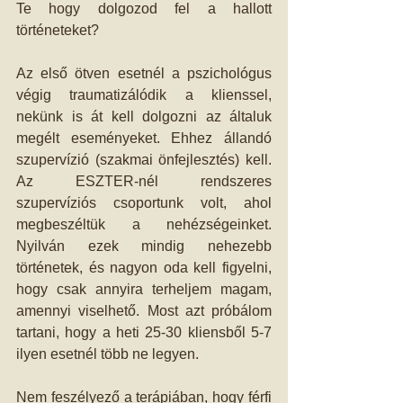
Te hogy dolgozod fel a hallott 
történeteket? 
Az első ötven esetnél a pszichológus 
végig traumatizálódik a klienssel, 
nekünk is át kell dolgozni az általuk 
megélt eseményeket. Ehhez állandó 
szupervízió (szakmai önfejlesztés) kell. 
Az ESZTER-nél rendszeres 
szupervíziós csoportunk volt, ahol 
megbeszéltük a nehézségeinket. 
Nyilván ezek mindig nehezebb 
történetek, és nagyon oda kell figyelni, 
hogy csak annyira terheljem magam, 
amennyi viselhető. Most azt próbálom 
tartani, hogy a heti 25-30 kliensből 5-7 
ilyen esetnél több ne legyen. 
Nem feszélyező a terápiában, hogy férfi 