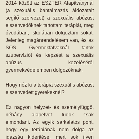
2014 között az ESZTER Alapítványnál 
(a szexuális bántalmazás áldozatait 
segítő szervezet) a szexuális abúzust 
elszenvedőknek tartottam terápiát, meg 
óvodában, iskolában dolgoztam sokat. 
Jelenleg magánrendelésem van, és az 
SOS Gyermekfalvaknál tartok 
szupervíziót és képzést a szexuális 
abúzus kezeléséről 
gyermekvédelemben dolgozóknak. 
Hogy néz ki a terápia szexuális abúzust 
elszenvedett gyerekeknél? 
Ez nagyon helyzet- és személyfüggő, 
néhány alapelvet tudok csak 
elmondani. Az egyik sarkalatos pont, 
hogy egy terápiának nem dolga az 
igazság kiderítése, mert sok ilyen 