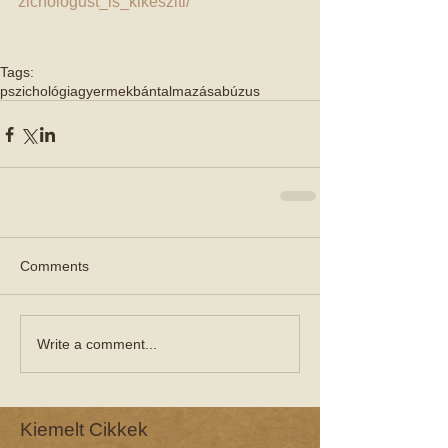
zichologust_is_kikesziti/
Tags:
pszichológia
gyermekbántalmazás
abúzus
Comments
Write a comment...
Kiemelt Cikkek