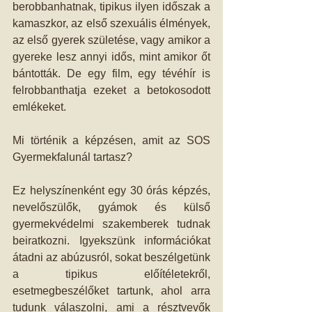
berobbanhatnak, tipikus ilyen időszak a 
kamaszkor, az első szexuális élmények, 
az első gyerek születése, vagy amikor a 
gyereke lesz annyi idős, mint amikor őt 
bántották. De egy film, egy tévéhír is 
felrobbanthatja ezeket a betokosodott 
emlékeket. 
Mi történik a képzésen, amit az SOS 
Gyermekfalunál tartasz? 
Ez helyszínenként egy 30 órás képzés, 
nevelőszülők, gyámok és külső 
gyermekvédelmi szakemberek tudnak 
beiratkozni. Igyekszünk információkat 
átadni az abúzusról, sokat beszélgetünk 
a tipikus előítéletekről, 
esetmegbeszélőket tartunk, ahol arra 
tudunk válaszolni, ami a résztvevők 