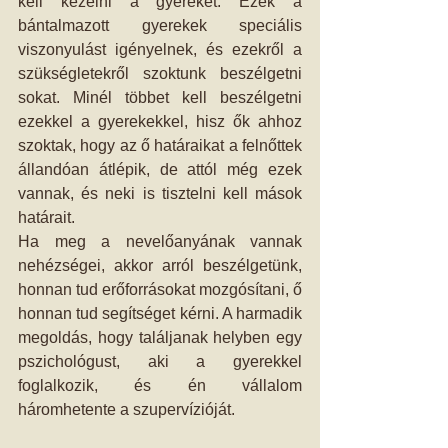
kell kezelni a gyereket. Ezek a 
bántalmazott gyerekek speciális 
viszonyulást igényelnek, és ezekről a 
szükségletekről szoktunk beszélgetni 
sokat. Minél többet kell beszélgetni 
ezekkel a gyerekekkel, hisz ők ahhoz 
szoktak, hogy az ő határaikat a felnőttek 
állandóan átlépik, de attól még ezek 
vannak, és neki is tisztelni kell mások 
határait. 
Ha meg a nevelőanyának vannak 
nehézségei, akkor arról beszélgetünk, 
honnan tud erőforrásokat mozgósítani, ő 
honnan tud segítséget kérni. A harmadik 
megoldás, hogy találjanak helyben egy 
pszichológust, aki a gyerekkel 
foglalkozik, és én vállalom 
háromhetente a szupervízióját. 