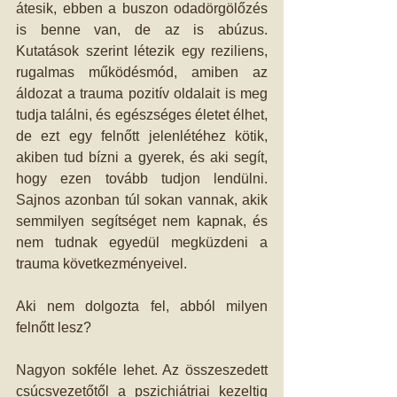
átesik, ebben a buszon odadörgölőzés 
is benne van, de az is abúzus. 
Kutatások szerint létezik egy reziliens, 
rugalmas működésmód, amiben az 
áldozat a trauma pozitív oldalait is meg 
tudja találni, és egészséges életet élhet, 
de ezt egy felnőtt jelenlétéhez kötik, 
akiben tud bízni a gyerek, és aki segít, 
hogy ezen tovább tudjon lendülni. 
Sajnos azonban túl sokan vannak, akik 
semmilyen segítséget nem kapnak, és 
nem tudnak egyedül megküzdeni a 
trauma következményeivel. 
Aki nem dolgozta fel, abból milyen 
felnőtt lesz? 
Nagyon sokféle lehet. Az összeszedett 
csúcsvezetőtől a pszichiátriai kezeltig 