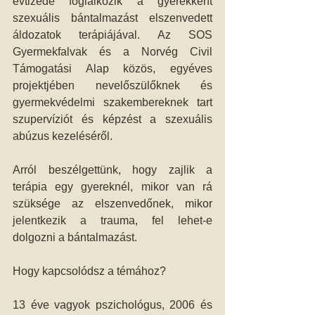
évtizede foglalkozik a gyerekként 
szexuális bántalmazást elszenvedett 
áldozatok terápiájával. Az SOS 
Gyermekfalvak és a Norvég Civil 
Támogatási Alap közös, egyéves 
projektjében nevelőszülőknek és 
gyermekvédelmi szakembereknek tart 
szupervíziót és képzést a szexuális 
abúzus kezeléséről. 
Arról beszélgettünk, hogy zajlik a 
terápia egy gyereknél, mikor van rá 
szüksége az elszenvedőnek, mikor 
jelentkezik a trauma, fel lehet-e 
dolgozni a bántalmazást. 
Hogy kapcsolódsz a témához? 
13 éve vagyok pszichológus, 2006 és 