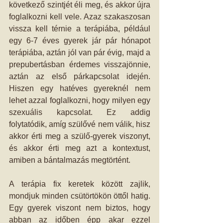
következő szintjét éli meg, és akkor újra 
foglalkozni kell vele. Azaz szakaszosan 
vissza kell térnie a terápiába, például 
egy 6-7 éves gyerek jár pár hónapot 
terápiába, aztán jól van pár évig, majd a 
prepubertásban érdemes visszajönnie, 
aztán az első párkapcsolat idején. 
Hiszen egy hatéves gyereknél nem 
lehet azzal foglalkozni, hogy milyen egy 
szexuális kapcsolat. Ez addig 
folytatódik, amíg szülővé nem válik, hisz 
akkor érti meg a szülő-gyerek viszonyt, 
és akkor érti meg azt a kontextust, 
amiben a bántalmazás megtörtént. 
A terápia fix keretek között zajlik, 
mondjuk minden csütörtökön öttől hatig. 
Egy gyerek viszont nem biztos, hogy 
abban az időben épp akar ezzel 