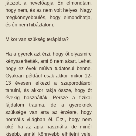
játszott a nevelőapja. Én elmondtam, 
hogy nem, és az nem volt helyes. Nagy 
megkönnyebbülés, hogy elmondhatja, 
és én nem hibáztatom. 
Mikor van szükség terápiára? 
Ha a gyerek azt érzi, hogy őt olyasmire 
kényszerítették, ami ő nem akart. Lehet, 
hogy ez évek múlva tudatosul benne. 
Gyakran például csak akkor, mikor 12-
13 évesen elkezd a szaporodásról 
tanulni, és akkor rakja össze, hogy őt 
évekig használták. Persze a fizikai 
fájdalom trauma, de a gyereknek 
szüksége van arra az érzésre, hogy 
normális világban él. Érzi, hogy nem 
oké, ha az apja használja, de minél 
kisebb, annál könnyebb elhitetni vele, 