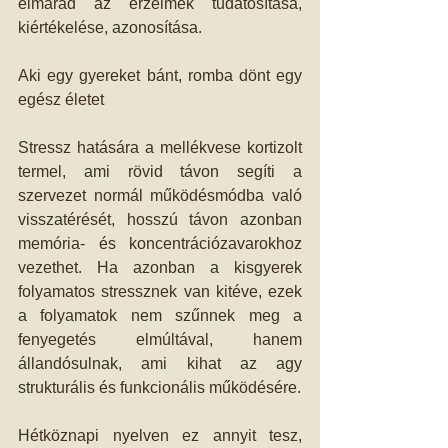
elmarad az érzelmek tudatosítása, 
kiértékelése, azonosítása. 
Aki egy gyereket bánt, romba dönt egy 
egész életet 
Stressz hatására a mellékvese kortizolt 
termel, ami rövid távon segíti a 
szervezet normál működésmódba való 
visszatérését, hosszú távon azonban 
memória- és koncentrációzavarokhoz 
vezethet. Ha azonban a kisgyerek 
folyamatos stressznek van kitéve, ezek 
a folyamatok nem szűnnek meg a 
fenyegetés elmúltával, hanem 
állandósulnak, ami kihat az agy 
strukturális és funkcionális működésére. 
Hétköznapi nyelven ez annyit tesz, 