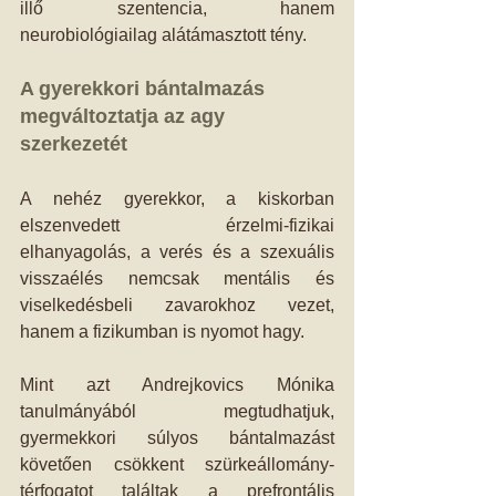
illő szentencia, hanem 
neurobiológiailag alátámasztott tény. 
A gyerekkori bántalmazás 
megváltoztatja az agy 
szerkezetét
A nehéz gyerekkor, a kiskorban 
elszenvedett érzelmi-fizikai 
elhanyagolás, a verés és a szexuális 
visszaélés nemcsak mentális és 
viselkedésbeli zavarokhoz vezet, 
hanem a fizikumban is nyomot hagy. 
Mint azt Andrejkovics Mónika 
tanulmányából megtudhatjuk, 
gyermekkori súlyos bántalmazást 
követően csökkent szürkeállomány-
térfogatot találtak a prefrontális 