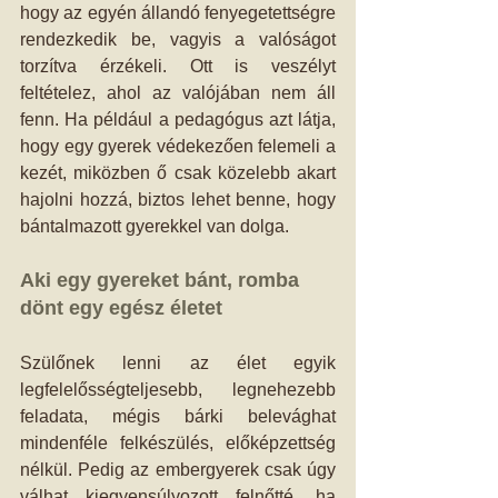
hogy az egyén állandó fenyegetettségre 
rendezkedik be, vagyis a valóságot 
torzítva érzékeli. Ott is veszélyt 
feltételez, ahol az valójában nem áll 
fenn. Ha például a pedagógus azt látja, 
hogy egy gyerek védekezően felemeli a 
kezét, miközben ő csak közelebb akart 
hajolni hozzá, biztos lehet benne, hogy 
bántalmazott gyerekkel van dolga. 
Aki egy gyereket bánt, romba 
dönt egy egész életet
Szülőnek lenni az élet egyik 
legfelelősségteljesebb, legnehezebb 
feladata, mégis bárki belevághat 
mindenféle felkészülés, előképzettség 
nélkül. Pedig az embergyerek csak úgy 
válhat kiegyensúlyozott felnőtté, ha 