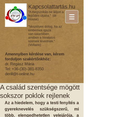
Kapcsolattartás.hu
"A megszokás ne álljon a
fejlődés útjába." (dr.
House)
"Veszélyes dolog, ha az
embernek igaza
van valamiben,
amiben a hivatalos
szervek tévednek."
(Voltaire)
Amennyiben kérdése van, kérem
forduljon szakértőnkhöz:
dr. Regász Mária
Tel:
+36-(30)-381-8350
derill@t-online.hu
A család szentsége mögött
sokszor poklok rejlenek
Az a hiedelem, hogy a testi fenyítés a 
gyereknevelés szükségszerű, mi 
több, elengedhetetlen velejárója, a 