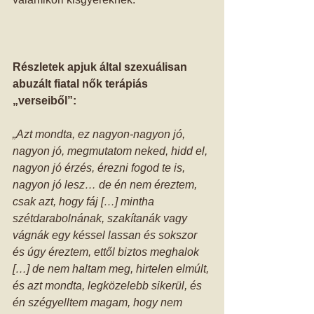
Részletek apjuk által szexuálisan 
abuzált fiatal nők terápiás 
„verseiből”:
„Azt mondta, ez nagyon-nagyon jó, 
nagyon jó, megmutatom neked, hidd el, 
nagyon jó érzés, érezni fogod te is, 
nagyon jó lesz… de én nem éreztem, 
csak azt, hogy fáj […] mintha 
szétdarabolnának, szakítanák vagy 
vágnák egy késsel lassan és sokszor 
és úgy éreztem, ettől biztos meghalok 
[…] de nem haltam meg, hirtelen elmúlt, 
és azt mondta, legközelebb sikerül, és 
én szégyelltem magam, hogy nem 