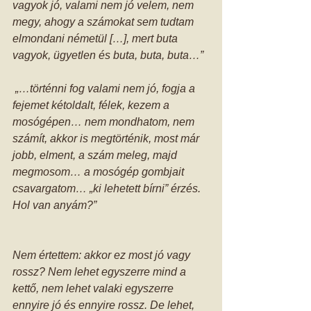
vagyok jó, valami nem jó velem, nem 
megy, ahogy a számokat sem tudtam 
elmondani németül […], mert buta 
vagyok, ügyetlen és buta, buta, buta…”
 „…történni fog valami nem jó, fogja a 
fejemet kétoldalt, félek, kezem a 
mosógépen… nem mondhatom, nem 
számít, akkor is megtörténik, most már 
jobb, elment, a szám meleg, majd 
megmosom… a mosógép gombjait 
csavargatom… „ki lehetett bírni” érzés. 
Hol van anyám?”
Nem értettem: akkor ez most jó vagy 
rossz? Nem lehet egyszerre mind a 
kettő, nem lehet valaki egyszerre 
ennyire jó és ennyire rossz. De lehet, 