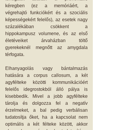
kéregben (ez a memóriáért, a 
végrehajtó funkciókért és a szociális 
képességekért felelős), az esetek nagy 
százalékában csökkent a 
hippokampusz volumene, és az első 
életéveiket árvaházban töltő 
gyerekeknél megnőtt az amygdala 
térfogata. 
Elhanyagolás vagy bántalmazás 
hatására a corpus callosum, a két 
agyfélteke közötti kommunikációért 
felelős idegrostokból álló pálya is 
kisebbedik. Mivel a jobb agyfélteke 
tárolja és dolgozza fel a negatív 
érzelmeket, a bal pedig verbálisan 
tudatosítja őket, ha a kapcsolat nem 
optimális a két félteke között, akkor 