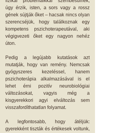
fizikai problémáikkal szembesülnek, 
úgy érzik, isten, a sors vagy a rossz 
gének sújtják őket – hacsak nincs olyan 
szerencséjük, hogy találkoznak egy 
kompetens pszichoterapeutával, aki 
végigvezeti őket egy nagyon nehéz 
úton. 
Pedig a legújabb kutatások azt 
mutatják, hogy van remény. Nemcsak 
gyógyszeres kezeléssel, hanem 
pszichoterápia alkalmazásával is el 
lehet érni pozitív neurobiológiai 
változásokat, vagyis még a 
kisgyerekkori agyi elváltozás sem 
visszafordíthatatlan folyamat. 
A legfontosabb, hogy átéljük: 
gyerekként tiszták és értékesek voltunk, 