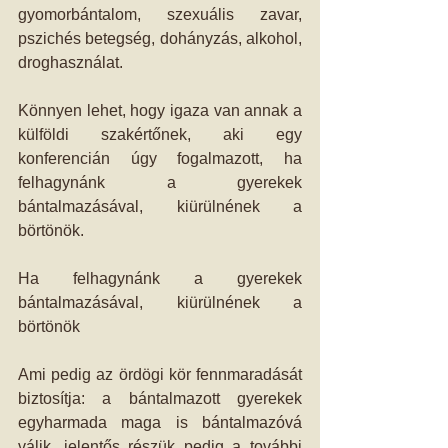
gyomorbántalom, szexuális zavar, 
pszichés betegség, dohányzás, alkohol, 
droghasználat. 
Könnyen lehet, hogy igaza van annak a 
külföldi szakértőnek, aki egy 
konferencián úgy fogalmazott, ha 
felhagynánk a gyerekek 
bántalmazásával, kiürülnének a 
börtönök. 
Ha felhagynánk a gyerekek 
bántalmazásával, kiürülnének a 
börtönök 
Ami pedig az ördögi kör fennmaradását 
biztosítja: a bántalmazott gyerekek 
egyharmada maga is bántalmazóvá 
válik, jelentős részük pedig a további 