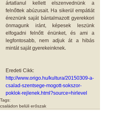
ártatlanul kellett elszenvednünk a 
felnőttek abúzusait. Ha sikerül empátiát 
éreznünk saját bántalmazott gyerekkori 
önmagunk iránt, képesek leszünk 
elfogadni felnőtt énünket, és ami a 
legfontosabb, nem adjuk át a hibás 
mintát saját gyerekeinknek. 
Eredeti Cikk: 
http://www.origo.hu/kultura/20150309-a-
csalad-szentsege-mogott-sokszor-
poklok-rejlenek.html?source=hirlevel
Tags:
családon belüli erőszak