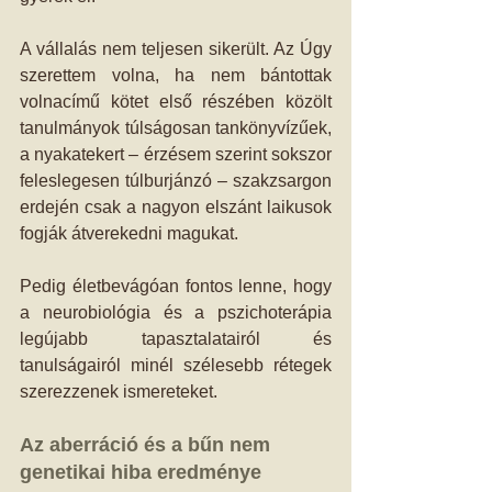
A vállalás nem teljesen sikerült. Az Úgy 
szerettem volna, ha nem bántottak 
volnacímű kötet első részében közölt 
tanulmányok túlságosan tankönyvízűek, 
a nyakatekert – érzésem szerint sokszor 
feleslegesen túlburjánzó – szakzsargon 
erdején csak a nagyon elszánt laikusok 
fogják átverekedni magukat. 
Pedig életbevágóan fontos lenne, hogy 
a neurobiológia és a pszichoterápia 
legújabb tapasztalatairól és 
tanulságairól minél szélesebb rétegek 
szerezzenek ismereteket. 
Az aberráció és a bűn nem 
genetikai hiba eredménye