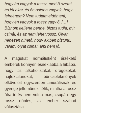
hogy én vagyok a rossz, mert ő szeret 
és jót akar, és én ostoba vagyok, hogy 
félreértem? Nem tudtam eldönteni, 
hogy én vagyok a rossz vagy ő. […] 
Bíznom kellene benne, biztos tudja, mit 
csinál, és az nem lehet rossz. Olyan 
nehezen hihető, hogy akiben bíztunk, 
valami olyat csinál, ami nem jó.
A magukat normálisként érzékelő 
emberek könnyen esnek abba a hibába, 
hogy az alkoholistákat, drogosokat, 
hajléktalanokat, bűncselekmények 
elkövetőit egyszerűen amorálisnak és 
gyenge jelleműnek ítélik, mintha a rossz 
útra térés nem volna más, csupán egy 
rossz döntés, az ember szabad 
választása. 