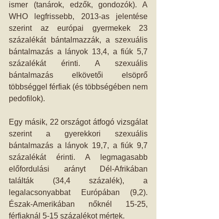
ismer (tanárok, edzők, gondozók). A 
WHO legfrissebb, 2013-as jelentése 
szerint az európai gyermekek 23 
százalékát bántalmazzák, a szexuális 
bántalmazás a lányok 13,4, a fiúk 5,7 
százalékát érinti. A szexuális 
bántalmazás elkövetői elsöprő 
többséggel férfiak (és többségében nem 
pedofilok). 
Egy másik, 22 országot átfogó vizsgálat 
szerint a gyerekkori szexuális 
bántalmazás a lányok 19,7, a fiúk 9,7 
százalékát érinti. A legmagasabb 
előfordulási arányt Dél-Afrikában 
találták (34,4 százalék), a 
legalacsonyabbat Európában (9,2). 
Észak-Amerikában nőknél 15-25, 
férfiaknál 5-15 százalékot mértek. 