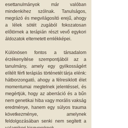
esettanulmányok már valóban 
mindenkihez szólnak. Tanulságos, 
megrázó és megvilágosító erejű, ahogy 
a lélek sötét zugából fokozatosan 
előtörnek a terápián részt vevő egykori 
áldozatok eltemetett emlékképei. 
Különösen fontos a társadalom 
érzékenyítése szempontjából az a 
tanulmány, amely egy gyilkosságért 
elítélt férfi terápiás történetét tárja elénk: 
hátborzongató, ahogy a félresiklott élet 
momentumai megtelnek jelentéssel, és 
megértjük, hogy az aberráció és a bűn 
nem genetikai hiba vagy morális vakság 
eredménye, hanem egy súlyos trauma 
következménye, amelynek 
feldolgozásában senki nem segített a 
valamikori kisgyereknek. 