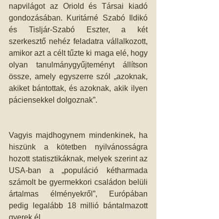
napvilágot az Oriold és Társai kiadó 
gondozásában. Kuritárné Szabó Ildikó 
és Tisljár-Szabó Eszter, a két 
szerkesztő nehéz feladatra vállalkozott, 
amikor azt a célt tűzte ki maga elé, hogy 
olyan tanulmánygyűjteményt állítson 
össze, amely egyszerre szól „azoknak, 
akiket bántottak, és azoknak, akik ilyen 
páciensekkel dolgoznak”. 
Vagyis majdhogynem mindenkinek, ha 
hiszünk a kötetben nyilvánosságra 
hozott statisztikáknak, melyek szerint az 
USA-ban a „populáció kétharmada 
számolt be gyermekkori családon belüli 
ártalmas élményekről”, Európában 
pedig legalább 18 millió bántalmazott 
gyerek él. 