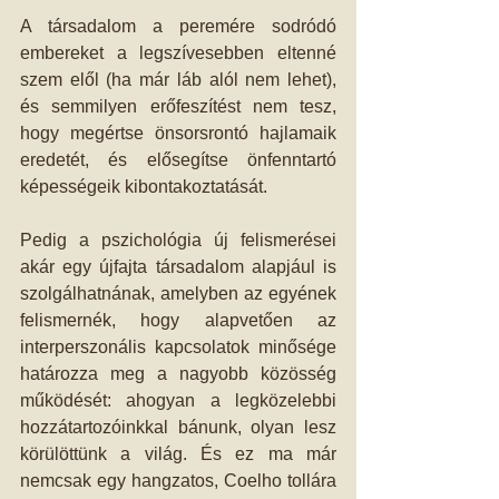
A társadalom a peremére sodródó 
embereket a legszívesebben eltenné 
szem elől (ha már láb alól nem lehet), 
és semmilyen erőfeszítést nem tesz, 
hogy megértse önsorsrontó hajlamaik 
eredetét, és elősegítse önfenntartó 
képességeik kibontakoztatását. 
Pedig a pszichológia új felismerései 
akár egy újfajta társadalom alapjául is 
szolgálhatnának, amelyben az egyének 
felismernék, hogy alapvetően az 
interperszonális kapcsolatok minősége 
határozza meg a nagyobb közösség 
működését: ahogyan a legközelebbi 
hozzátartozóinkkal bánunk, olyan lesz 
körülöttünk a világ. És ez ma már 
nemcsak egy hangzatos, Coelho tollára 