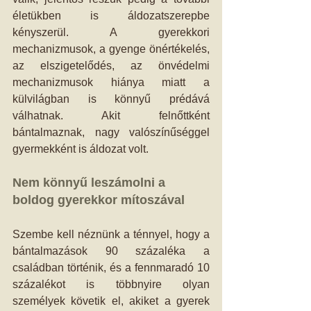
életükben is áldozatszerepbe 
kényszerül. A gyerekkori 
mechanizmusok, a gyenge önértékelés, 
az elszigetelődés, az önvédelmi 
mechanizmusok hiánya miatt a 
külvilágban is könnyű prédává 
válhatnak. Akit felnőttként 
bántalmaznak, nagy valószínűséggel 
gyermekként is áldozat volt. 
Nem könnyű leszámolni a 
boldog gyerekkor mítoszával
Szembe kell néznünk a ténnyel, hogy a 
bántalmazások 90 százaléka a 
családban történik, és a fennmaradó 10 
százalékot is többnyire olyan 
személyek követik el, akiket a gyerek 