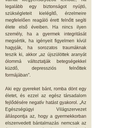
legalább egy biztonságot nyújtó, 
szükségleteit kielégítő, érzelmeire 
megfelelően reagáló érett felnőtt segíti 
élete első éveiben. Ha nincs ilyen 
személy, ha a gyermek integritását 
megsértik, ha igényeit figyelmen kívül 
hagyják, ha sorozatos traumáknak 
teszik ki, akkor „az újszülöttek aranyát 
ólommá változtatják betegségekkel 
küzdő, depressziós felnőttek 
formájában”. 
Aki egy gyereket bánt, romba dönt egy 
életet, és ezzel az egész társadalom 
fejlődésére negatív hatást gyakorol. „Az 
Egészségügyi Világszervezet 
álláspontja az, hogy a gyermekkorban 
elszenvedett bántalmazás nemcsak az 