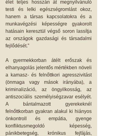
élet teljes hosszán át megnyilvánuló 
testi és lelki egészségromlást okoz, 
hanem a társas kapcsolatokra és a 
munkavégzési képességre gyakorolt 
hatásain keresztül végső soron lassítja 
az országok gazdasági és társadalmi 
fejlődését.” 
A gyermekkorban átélt erőszak és 
elhanyagolás jelentős mértékben növeli 
a kamasz- és felnőttkori agresszivitást 
(önmaga vagy mások irányába), a 
kriminalizáció, az öngyilkosság, az 
antiszociális személyiségzavar esélyét. 
A bántalmazott gyerekeknél 
felnőttkorban gyakran alakul ki hiányos 
önkontroll és empátia, gyenge 
konfliktusmegoldó képesség, 
pánikbetegség, krónikus fejfájás, 