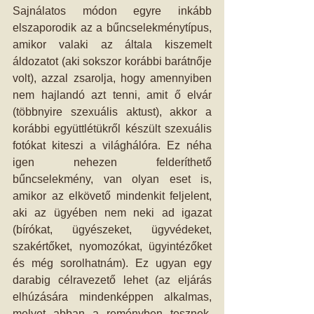
Sajnálatos módon egyre inkább 
elszaporodik az a bűncselekménytípus, 
amikor valaki az általa kiszemelt 
áldozatot (aki sokszor korábbi barátnője 
volt), azzal zsarolja, hogy amennyiben 
nem hajlandó azt tenni, amit ő elvár 
(többnyire szexuális aktust), akkor a 
korábbi együttlétükről készült szexuális 
fotókat kiteszi a világhálóra. Ez néha 
igen nehezen felderíthető 
bűncselekmény, van olyan eset is, 
amikor az elkövető mindenkit feljelent, 
aki az ügyében nem neki ad igazat 
(bírókat, ügyészeket, ügyvédeket, 
szakértőket, nyomozókat, ügyintézőket 
és még sorolhatnám). Ez ugyan egy 
darabig célravezető lehet (az eljárás 
elhúzására mindenképpen alkalmas, 
melyet abban a reményben tesznek, 