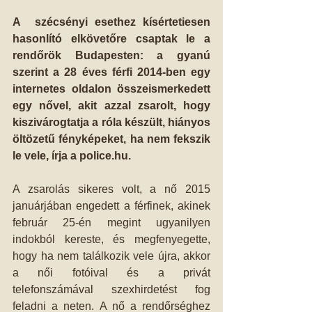
A  szécsényi esethez kísértetiesen 
hasonlító elkövetőre csaptak le a 
rendőrök Budapesten: a gyanú 
szerint a 28 éves férfi 2014-ben egy 
internetes oldalon összeismerkedett 
egy nővel, akit azzal zsarolt, hogy 
kiszivárogtatja a róla készült, hiányos 
öltözetű fényképeket, ha nem fekszik 
le vele, írja a police.hu.
A zsarolás sikeres volt, a nő 2015 
januárjában engedett a férfinek, akinek 
február 25-én megint ugyanilyen 
indokból kereste, és megfenyegette, 
hogy ha nem találkozik vele újra, akkor 
a női fotóival és a privát 
telefonszámával szexhirdetést fog 
feladni a neten. A nő a rendőrséghez 