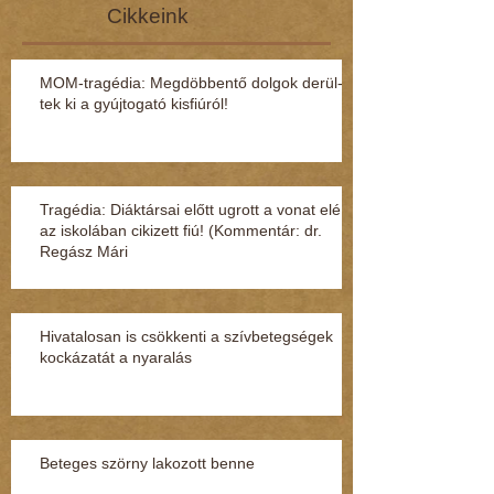
Cikkeink
MOM-tragédia: Megdöbbentő dol­gok de­rül­
tek ki a gyúj­to­gató kisfi­ú­ról!
Tragédia: Diáktársai előtt ugrott a vonat elé
az iskolában cikizett fiú! (Kommentár: dr.
Regász Mári
Hivatalosan is csökkenti a szívbetegségek
kockázatát a nyaralás
Beteges szörny lakozott benne