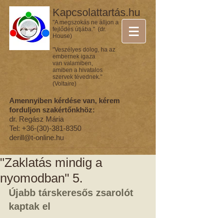
Kapcsolattartás.hu
"A megszokás ne álljon a
fejlődés útjába." (dr.
House)
"Veszélyes dolog, ha az
embernek igaza
van valamiben,
amiben a hivatalos
szervek tévednek."
(Voltaire)
Amennyiben kérdése van, kérem
forduljon szakértőnkhöz:
dr. Regász Mária
Tel:
+36-(30)-381-8350
derill@t-online.hu
"Zaklatás mindig a
nyomodban" 5.
Újabb társkeresős zsarolót 
kaptak el