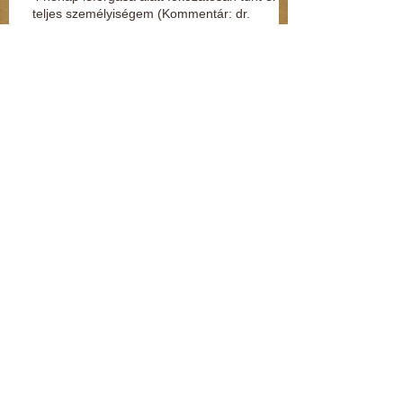
teljes személyiségem (Kommentár: dr.
Regász Mária)
Kenderesi: Hozzáértem a fenekéhez, de
vétséget nem követtem el (Kommentár: dr.
Regász Mária)
Jelek, amikből rögtön kiderül, ha fuldoklik a
gyereked
Fénylik, de nem arany – a nárcisztikus
személyiség (Kommentár: dr. Regász Mária)