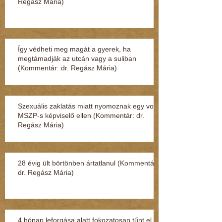
Regász Mária)
Így védheti meg magát a gyerek, ha
megtámadják az utcán vagy a suliban
(Kommentár: dr. Regász Mária)
Szexuális zaklatás miatt nyomoznak egy volt
MSZP-s képviselő ellen (Kommentár: dr.
Regász Mária)
28 évig ült börtönben ártatlanul (Kommentár:
dr. Regász Mária)
4 hónap leforgása alatt fokozatosan tűnt el a