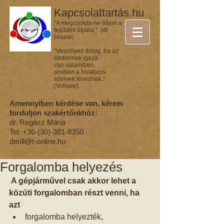
Kapcsolattartás.hu
"A megszokás ne álljon a
fejlődés útjába." (dr.
House)
"Veszélyes dolog, ha az
embernek igaza
van valamiben,
amiben a hivatalos
szervek tévednek."
(Voltaire)
Amennyiben kérdése van, kérem
forduljon szakértőnkhöz:
dr. Regász Mária
Tel:
+36-(30)-381-8350
derill@t-online.hu
Forgalomba helyezés
A gépjárművel csak akkor lehet a 
közúti forgalomban részt venni, ha 
azt
forgalomba helyezték,  