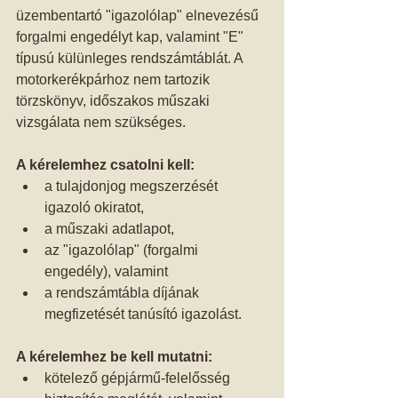
üzembentartó "igazolólap" elnevezésű 
forgalmi engedélyt kap, valamint "E" 
típusú külünleges rendszámtáblát. A 
motorkerékpárhoz nem tartozik 
törzskönyv, időszakos műszaki 
vizsgálata nem szükséges. 
A kérelemhez csatolni kell:
a tulajdonjog megszerzését 
igazoló okiratot,  
a műszaki adatlapot,  
az "igazolólap" (forgalmi 
engedély), valamint  
a rendszámtábla díjának 
megfizetését tanúsító igazolást.  
A kérelemhez be kell mutatni:
kötelező gépjármű-felelősség 