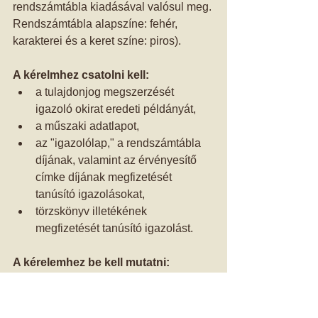
rendszámtábla kiadásával valósul meg. 
Rendszámtábla alapszíne: fehér, 
karakterei és a keret színe: piros). 
A kérelmhez csatolni kell:
a tulajdonjog megszerzését 
igazoló okirat eredeti példányát,  
a műszaki adatlapot,  
az "igazolólap," a rendszámtábla 
díjának, valamint az érvényesítő 
címke díjának megfizetését 
tanúsító igazolásokat,  
törzskönyv illetékének 
megfizetését tanúsító igazolást.  
A kérelemhez be kell mutatni:
első forgalomba helyezés esetén 
az előzetes eredetiségvizsgálatról 
kiállított hatósági bizonyítványt,  