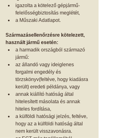
igazolta a kötelező gépjármű-
felelősségbiztosítás meglétét,  
a Műszaki Adatlapot.  
Származásellenőrzésre kötelezett, 
használt jármű esetén:
a harmadik országból származó 
jármű:   
az állandó vagy ideiglenes 
forgalmi engedély és 
törzskönyv(feltéve, hogy kiadásra 
került) eredeti példánya, vagy  
annak kiállító hatóság által 
hitelesített másolata és annak 
hiteles fordítása,  
a külföldi hatósági jelzés, feltéve, 
hogy az a külföldi hatóság által 
nem került visszavonásra.    