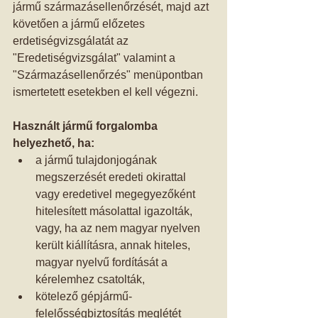
jármű származásellenőrzését, majd azt 
követően a jármű előzetes 
erdetiségvizsgálatát az 
"Eredetiségvizsgálat" valamint a 
"Származásellenőrzés" menüpontban 
ismertetett esetekben el kell végezni. 
Használt jármű forgalomba 
helyezhető, ha:
a jármű tulajdonjogának 
megszerzését eredeti okirattal 
vagy eredetivel megegyezőként 
hitelesített másolattal igazolták, 
vagy, ha az nem magyar nyelven 
került kiállításra, annak hiteles, 
magyar nyelvű fordítását a 
kérelemhez csatolták,  
kötelező gépjármű-
felelősségbiztosítás meglétét 