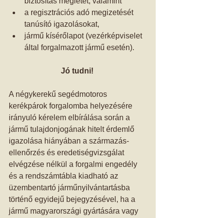
biztosítás meglétét, valamint   
a regisztrációs adó megizetését 
tanúsító igazolásokat,  
jármű kísérőlapot (vezérképviselet 
által forgalmazott jármű esetén).  
Jó tudni!
A négykerekű segédmotoros 
kerékpárok forgalomba helyezésére 
irányuló kérelem elbírálása során a 
jármű tulajdonjogának hitelt érdemlő 
igazolása hiányában a származás-
ellenőrzés és eredetiségvizsgálat 
elvégzése nélkül a forgalmi engedély 
és a rendszámtábla kiadható az 
üzembentartó járműnyilvántartásba 
történő egyidejű bejegyzésével, ha a 
jármű magyarországi gyártására vagy 