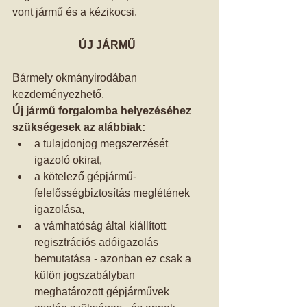
vont jármű és a kézikocsi. 
ÚJ JÁRMŰ 
Bármely okmányirodában 
kezdeményezhető. 
Új jármű forgalomba helyezéséhez 
szükségesek az alábbiak:
a tulajdonjog megszerzését 
igazoló okirat,  
a kötelező gépjármű-
felelősségbiztosítás meglétének 
igazolása,  
a vámhatóság által kiállított 
regisztrációs adóigazolás 
bemutatása - azonban ez csak a 
külön jogszabályban 
meghatározott gépjárművek 