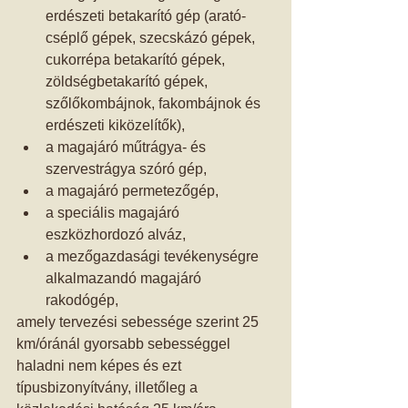
erdészeti betakarító gép (arató-
cséplő gépek, szecskázó gépek, 
cukorrépa betakarító gépek, 
zöldségbetakarító gépek, 
szőlőkombájnok, fakombájnok és 
erdészeti kiközelítők),  
a magajáró műtrágya- és 
szervestrágya szóró gép,  
a magajáró permetezőgép,  
a speciális magajáró 
eszközhordozó alváz,  
a mezőgazdasági tevékenységre 
alkalmazandó magajáró 
rakodógép,  
amely tervezési sebessége szerint 25 
km/óránál gyorsabb sebességgel 
haladni nem képes és ezt 
típusbizonyítvány, illetőleg a 