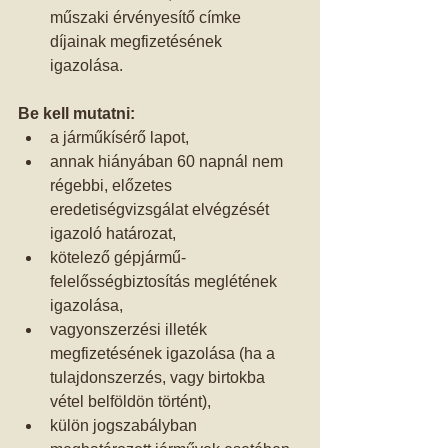
műszaki érvényesítő címke 
díjainak megfizetésének 
igazolása.  
Be kell mutatni:
a járműkísérő lapot,  
annak hiányában 60 napnál nem 
régebbi, előzetes 
eredetiségvizsgálat elvégzését 
igazoló határozat,  
kötelező gépjármű-
felelősségbiztosítás meglétének 
igazolása,  
vagyonszerzési illeték 
megfizetésének igazolása (ha a 
tulajdonszerzés, vagy birtokba 
vétel belföldön történt),  
külön jogszabályban 