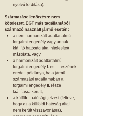
nyelvű fordítása).  
Származásellenőrzésre nem 
kötelezett, EGT más tagállamából 
származó használt jármű esetén:
a nem harmonizált adattartalmú 
forgalmi engedély vagy annak 
kiállító hatóság által hitelesített 
másolata, vagy  
a harmonizált adattartalmú 
forgalmi engedély I. és II. részének 
eredeti példánya, ha a jármű 
származási tagállamában a 
forgalmi engedély II. része 
kiállításra került,  
a külföldi hatósági jelzést (feltéve, 
hogy az a külföldi hatóság által 
nem került visszavonásra),  