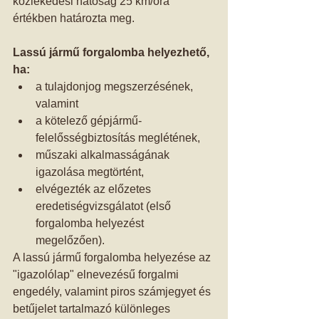
közlekedési hatóság 25 km/óra 
értékben határozta meg. 
Lassú jármű forgalomba helyezhető, 
ha:
a tulajdonjog megszerzésének, 
valamint  
a kötelező gépjármű-
felelősségbiztosítás meglétének,  
műszaki alkalmasságának 
igazolása megtörtént,   
elvégezték az előzetes 
eredetiségvizsgálatot (első 
forgalomba helyezést 
megelőzően).  
A lassú jármű forgalomba helyezése az 
"igazolólap" elnevezésű forgalmi 
engedély, valamint piros számjegyet és 
betűjelet tartalmazó különleges 