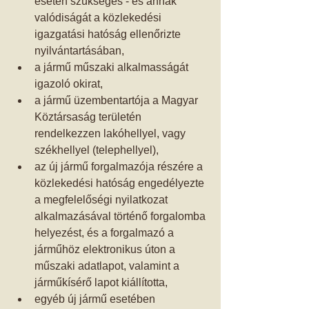
esetén szükséges - és annak 
valódiságát a közlekedési 
igazgatási hatóság ellenőrizte  
nyilvántartásában,  
a jármű műszaki alkalmasságát 
igazoló okirat,  
a jármű üzembentartója a Magyar 
Köztársaság területén 
rendelkezzen lakóhellyel, vagy 
székhellyel (telephellyel),  
az új jármű forgalmazója részére a 
közlekedési hatóság engedélyezte 
a megfelelőségi nyilatkozat 
alkalmazásával történő forgalomba 
helyezést, és a forgalmazó a 
járműhöz elektronikus úton a 
műszaki adatlapot, valamint a 
járműkísérő lapot kiállította,  
egyéb új jármű esetében 