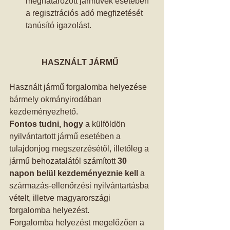
meghatározott járművek esetében 
a regisztrációs adó megfizetését 
tanúsító igazolást.  
HASZNÁLT JÁRMŰ 
Használt jármű forgalomba helyezése 
bármely okmányirodában 
kezdeményezhető.  
Fontos tudni, hogy 
a külföldön 
nyilvántartott jármű esetében a 
tulajdonjog megszerzésétől, illetőleg a 
jármű behozatalától számított 
30 
napon belül kezdeményeznie kell
 a 
származás-ellenőrzési nyilvántartásba 
vételt, illetve magyarországi 
forgalomba helyezést. 
Forgalomba helyezést megelőzően a 