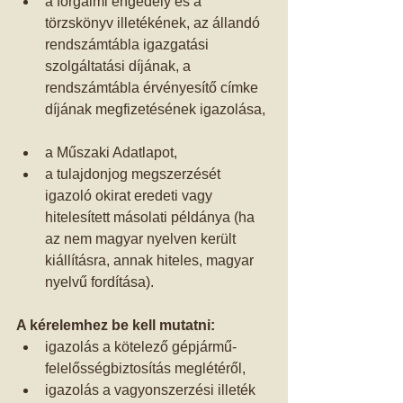
a forgalmi engedély és a 
törzskönyv illetékének, az állandó 
rendszámtábla igazgatási 
szolgáltatási díjának, a 
rendszámtábla érvényesítő címke 
díjának megfizetésének igazolása, 
a Műszaki Adatlapot,  
a tulajdonjog megszerzését 
igazoló okirat eredeti vagy 
hitelesített másolati példánya (ha 
az nem magyar nyelven került 
kiállításra, annak hiteles, magyar 
nyelvű fordítása).  
A kérelemhez be kell mutatni:
igazolás a kötelező gépjármű-
felelősségbiztosítás meglétéről,  
igazolás a vagyonszerzési illeték 