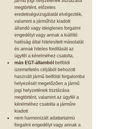
jármű jogi helyzetének tisztázása 
megtörtént, előzetes 
eredetiségvizsgálatát elvégezték, 
valamint a járműhöz kiadott 
állandó vagy ideiglenes forgalmi 
engedélyt vagy annak a kiállító 
hatóság által hitelesített másolatát 
és annak hiteles fordítását az 
ügyfél a kérelméhez csatolta,  
más EGT-államból
 belföldi 
üzemeltetés céljából behozott 
használt jármű belföldi forgalomba 
helyezését megelőzően a jármű 
jogi helyzetének tisztázása 
megtörtént, valamint az ügyfél a 
kérelméhez csatolta a járműre 
kiadott  
nem harmonizált adattartalmú 
forgalmi engedélyt vagy annak a 