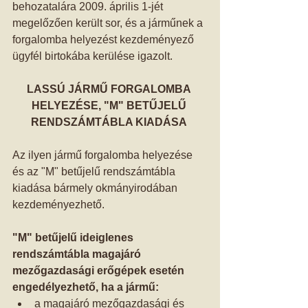
behozatalára 2009. április 1-jét 
megelőzően került sor, és a járműnek a 
forgalomba helyezést kezdeményező 
ügyfél birtokába kerülése igazolt. 
LASSÚ JÁRMŰ FORGALOMBA 
HELYEZÉSE, "M" BETŰJELŰ 
RENDSZÁMTÁBLA KIADÁSA
Az ilyen jármű forgalomba helyezése 
és az "M" betűjelű rendszámtábla 
kiadása bármely okmányirodában 
kezdeményezhető. 
"M" betűjelű ideiglenes 
rendszámtábla magajáró 
mezőgazdasági erőgépek esetén 
engedélyezhető, ha a jármű:
a magajáró mezőgazdasági és 