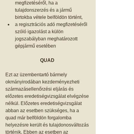
megfizetéséről, ha a 
tulajdonszerzés és a jármű 
birtokba vétele belföldön történt,  
a regisztrációs adó megfizetéséről 
szóló igazolást a külön 
jogszabályban meghatározott 
gépjármű esetében  
QUAD
Ezt az üzembentartó bármely 
okmányirodában kezdeményezheti 
származásellenőrzési eljárás és 
előzetes eredetiségvizsgálat elvégzése 
nélkül. Előzetes eredetiségvizsgálat 
abban az esetben szükséges, ha a 
quad már belföldön forgalomba 
helyezésre került és tulajdonosváltozás 
történik. Ebben az esetben az 