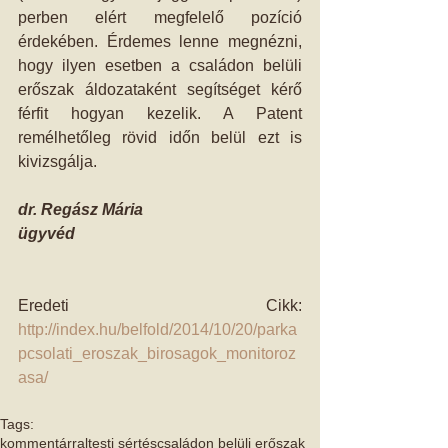
perben elért megfelelő pozíció 
érdekében. Érdemes lenne megnézni, 
hogy ilyen esetben a családon belüli 
erőszak áldozataként segítséget kérő 
férfit hogyan kezelik. A Patent 
remélhetőleg rövid időn belül ezt is 
kivizsgálja. 
dr. Regász Mária
ügyvéd
Eredeti Cikk: 
http://index.hu/belfold/2014/10/20/parka
pcsolati_eroszak_birosagok_monitoroz
asa/
Tags:
kommentárral
testi sértés
családon belüli erőszak