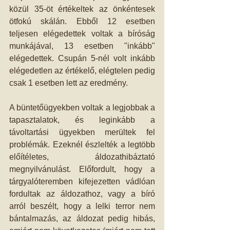
közül 35-öt értékeltek az önkéntesek 
ötfokú skálán. Ebből 12 esetben 
teljesen elégedettek voltak a bíróság 
munkájával, 13 esetben "inkább" 
elégedettek. Csupán 5-nél volt inkább 
elégedetlen az értékelő, elégtelen pedig 
csak 1 esetben lett az eredmény. 
A büntetőügyekben voltak a legjobbak a 
tapasztalatok, és leginkább a 
távoltartási ügyekben merültek fel 
problémák. Ezeknél észlelték a legtöbb 
előítéletes, áldozathibáztató 
megnyilvánulást. Előfordult, hogy a 
tárgyalóteremben kifejezetten vádlóan 
fordultak az áldozathoz, vagy a bíró 
arról beszélt, hogy a lelki terror nem 
bántalmazás, az áldozat pedig hibás, 