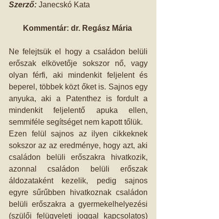
Szerző: 
Janecskó Kata 
Kommentár: dr. Regász Mária
Ne felejtsük el hogy a családon belüli 
erőszak elkövetője sokszor nő, vagy 
olyan férfi, aki mindenkit feljelent és 
beperel, többek közt őket is. Sajnos egy 
anyuka, aki a Patenthez is fordult a 
mindenkit feljelentő apuka ellen, 
semmiféle segítséget nem kapott tőlük. 
Ezen felül sajnos az ilyen cikkeknek 
sokszor az az eredménye, hogy azt, aki 
családon belüli erőszakra hivatkozik, 
azonnal családon belüli erőszak 
áldozataként kezelik, pedig sajnos 
egyre sűrűbben hivatkoznak családon 
belüli erőszakra a gyermekelhelyezési 
(szülői felügyeleti joggal kapcsolatos) 