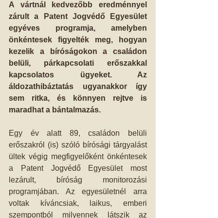
A vártnál kedvezőbb eredménnyel 
zárult a Patent Jogvédő Egyesület 
egyéves programja, amelyben 
önkéntesek figyelték meg, hogyan 
kezelik a bíróságokon a családon 
belüli, párkapcsolati erőszakkal 
kapcsolatos ügyeket. Az 
áldozathibáztatás ugyanakkor így 
sem ritka, és könnyen rejtve is 
maradhat a bántalmazás.
Egy év alatt 89, családon belüli 
erőszakról (is) szóló bírósági tárgyalást 
ültek végig megfigyelőként önkéntesek 
a Patent Jogvédő Egyesület most 
lezárult, bíróság monitorozási 
programjában. Az egyesületnél arra 
voltak kíváncsiak, laikus, emberi 
szempontból milyennek látszik az 