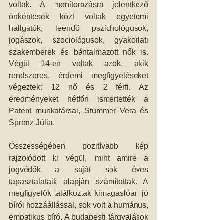
voltak. A monitorozásra jelentkező 
önkéntesek közt voltak egyetemi 
hallgatók, leendő pszichológusok, 
jogászok, szociológusok, gyakorlati 
szakemberek és bántalmazott nők is. 
Végül 14-en voltak azok, akik 
rendszeres, érdemi megfigyeléseket 
végeztek: 12 nő és 2 férfi. Az 
eredményeket hétfőn ismertették a 
Patent munkatársai, Stummer Vera és 
Spronz Júlia. 
Összességében pozitívabb kép 
rajzolódott ki végül, mint amire a 
jogvédők a saját sok éves 
tapasztalataik alapján számítottak. A 
megfigyelők találkoztak kimagaslóan jó 
bírói hozzáállással, sok volt a humánus, 
empatikus bíró. A budapesti tárgyalások 