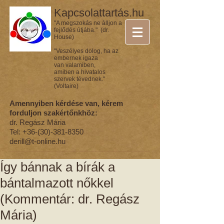
Kapcsolattartás.hu
"A megszokás ne álljon a
fejlődés útjába." (dr.
House)
"Veszélyes dolog, ha az
embernek igaza
van valamiben,
amiben a hivatalos
szervek tévednek."
(Voltaire)
Amennyiben kérdése van, kérem
forduljon szakértőnkhöz:
dr. Regász Mária
Tel:
+36-(30)-381-8350
derill@t-online.hu
Így bánnak a bírák a
bántalmazott nőkkel
(Kommentár: dr. Regász
Mária)