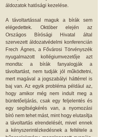
áldozatok hatósági kezelése. 
A távoltartással maguk a bírák sem 
elégedettek. Október elején az 
Országos Bírósági Hivatal által 
szervezett áldozatvédelmi konferencián 
Frech Ágnes, a Fővárosi Törvényszék 
nyugalmazott kollégiumvezetője azt 
mondta: a bírák fanyalogják a 
távoltartást, nem tudják jól működtetni, 
mert magával a jogszabályi háttérrel is 
baj van. Az egyik probléma például az, 
hogy amikor még nem indult meg a 
büntetőeljárás, csak egy feljelentés és 
egy segítségkérés van, a nyomozási 
bíró nem tehet mást, mint hogy elutasítja 
a távoltartás elrendelését, mivel ennek 
a kényszerintézkedésnek a feltétele a 