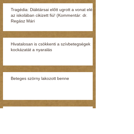
Tragédia: Diáktársai előtt ugrott a vonat elé
az iskolában cikizett fiú! (Kommentár: dr.
Regász Mári
Hivatalosan is csökkenti a szívbetegségek
kockázatát a nyaralás
Beteges szörny lakozott benne
Hiába a rengeteg bejelentés a NAV-hoz, nem
ugranak a pénzmosásra (Kommentár: dr.
Regász Mária)