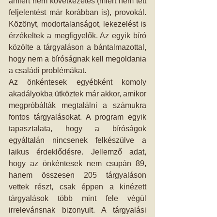
amiért nem következetes (miért nem tett 
feljelentést már korábban is), provokál. 
Közönyt, modortalanságot, lekezelést is 
érzékeltek a megfigyelők. Az egyik bíró 
közölte a tárgyaláson a bántalmazottal, 
hogy nem a bíróságnak kell megoldania 
a családi problémákat. 
Az önkéntesek egyébként komoly 
akadályokba ütköztek már akkor, amikor 
megpróbálták megtalálni a számukra 
fontos tárgyalásokat. A program egyik 
tapasztalata, hogy a bíróságok 
egyáltalán nincsenek felkészülve a 
laikus érdeklődésre. Jellemző adat, 
hogy az önkéntesek nem csupán 89, 
hanem összesen 205 tárgyaláson 
vettek részt, csak éppen a kinézett 
tárgyalások több mint fele végül 
irrelevánsnak bizonyult. A tárgyalási 