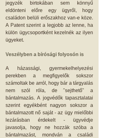
jegyzék birtokában sem könnyű 
eldönteni előre egy ügyről, hogy 
családon belüli erőszakhoz van-e köze. 
A Patent szerint a legjobb az lenne, ha 
külön ügycsoportként kezelnék az ilyen 
ügyeket. 
Veszélyben a bírósági folyosón is
A házassági, gyermekelhelyezési 
perekben a megfigyelők sokszor 
számoltak be arról, hogy bár a tárgyalás 
nem szól róla, de "sejthető" a 
bántalmazás. A jogvédők tapasztalatai 
szerint egyékbént nagyon sokszor a 
bántalmazott nő saját - az ügy mielőbbi 
lezárásban érdekelt - ügyvédje 
javasolja, hogy ne hozzák szóba a 
bántalmazást, mondván a családi 