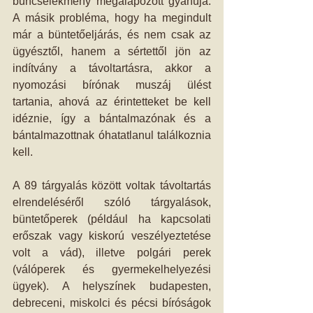
bűncselekmény megalapozott gyanúja. 
A másik probléma, hogy ha megindult 
már a büntetőeljárás, és nem csak az 
ügyésztől, hanem a sértettől jön az 
indítvány a távoltartásra, akkor a 
nyomozási bírónak muszáj ülést 
tartania, ahová az érintetteket be kell 
idéznie, így a bántalmazónak és a 
bántalmazottnak óhatatlanul találkoznia 
kell. 
A 89 tárgyalás között voltak távoltartás 
elrendeléséről szóló tárgyalások, 
büntetőperek (például ha kapcsolati 
erőszak vagy kiskorú veszélyeztetése 
volt a vád), illetve polgári perek 
(válóperek és gyermekelhelyezési 
ügyek). A helyszínek budapesten, 
debreceni, miskolci és pécsi bíróságok 