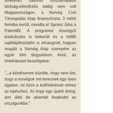
amelyhez hasonló szisztematikus 
bíróság-ellenőrzés eddig nem volt 
Magyarországon, a Norvég Civil 
Támogatási Alap finanszírozta. 3 millió 
forintba került, mondta el Spronz Júlia a 
Patenttől. A programot összegző 
kiadványba is bekerült és a hétfői 
sajtótájékoztatón is elhangzott, hogyan 
reagált a Norvég Alap szerepére az 
egyik bíró tárgyaláson kívül, az 
önkéntessel beszélgetve: 
"...a kérdésemre közölte, hogy nem érti, 
hogy a norvégok mit keresnek egy ilyen 
ügyben, mi köze a külföldieknek ehhez 
az egészhez, és hogy egy újabb dolog, 
ami által be akarnak furakodni az 
országunkba."