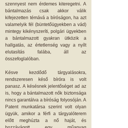
szennyest nem érdemes kiteregetni. A 
bántalmazás csak akkor válik 
kifejezetten témává a bíróságon, ha azt 
valamelyik fél (büntetőügyekben a vád) 
mintegy kikényszeríti, polgári ügyekben 
a bántalmazott gyakran ütközik a 
hallgatás, az értetlenség vagy a nyílt 
elutasítás falába, áll az 
összefoglalóban. 
Késve kezdődő tárgyalásokra, 
rendszeresen késő bíróra is volt 
panasz. A késésnek jelentőséget ad az 
is, hogy a bántalmazott nők biztonsága 
nincs garantálva a bíróság folyosóján. A 
Patent munkatársa szerint volt olyan 
ügyük, amikor a férfi a tárgyalóterem 
előtt meghúzta a nő haját, és 
hozzávágott egy műanyag 