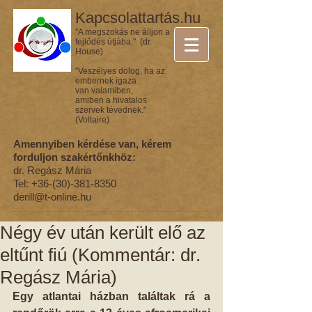
Kapcsolattartás.hu
"A megszokás ne álljon a
fejlődés útjába." (dr.
House)
"Veszélyes dolog, ha az
embernek igaza
van valamiben,
amiben a hivatalos
szervek tévednek."
(Voltaire)
Amennyiben kérdése van, kérem
forduljon szakértőnkhöz:
dr. Regász Mária
Tel:
+36-(30)-381-8350
derill@t-online.hu
Négy év után került elő az
eltűnt fiú (Kommentár: dr.
Regász Mária)
Egy atlantai házban találtak rá a 