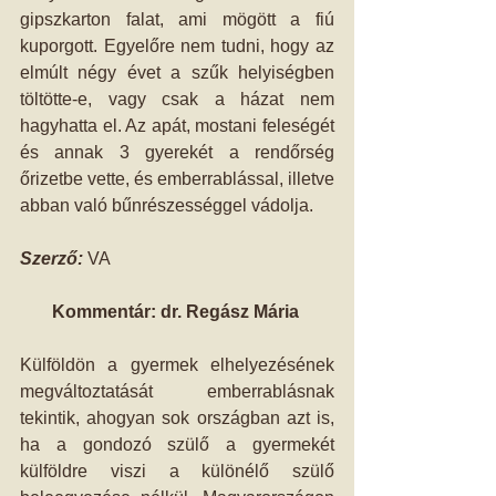
gipszkarton falat, ami mögött a fiú 
kuporgott. Egyelőre nem tudni, hogy az 
elmúlt négy évet a szűk helyiségben 
töltötte-e, vagy csak a házat nem 
hagyhatta el. Az apát, mostani feleségét 
és annak 3 gyerekét a rendőrség 
őrizetbe vette, és emberrablással, illetve 
abban való bűnrészességgel vádolja.   
Szerző: 
VA 
Kommentár: dr. Regász Mária
Külföldön a gyermek elhelyezésének 
megváltoztatását emberrablásnak 
tekintik, ahogyan sok országban azt is, 
ha a gondozó szülő a gyermekét 
külföldre viszi a különélő szülő 