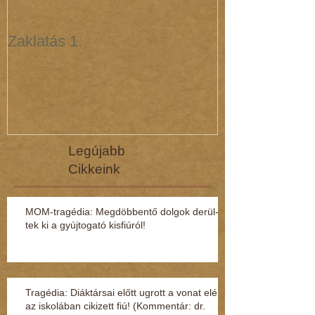
Zaklatás 1.
Zaklatás 3 - 
(interjú dr. R
Legújabb
Cikkeink
MOM-tragédia: Megdöbbentő dol­gok de­rül­
tek ki a gyúj­to­gató kisfi­ú­ról!
Tragédia: Diáktársai előtt ugrott a vonat elé
az iskolában cikizett fiú! (Kommentár: dr.