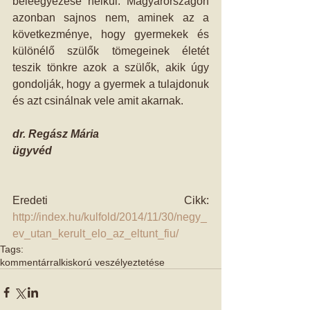
beleegyezése nélkül. Magyarországon 
azonban sajnos nem, aminek az a 
következménye, hogy gyermekek és 
különélő szülők tömegeinek életét 
teszik tönkre azok a szülők, akik úgy 
gondolják, hogy a gyermek a tulajdonuk 
és azt csinálnak vele amit akarnak. 
dr. Regász Mária
ügyvéd
Eredeti Cikk: 
http://index.hu/kulfold/2014/11/30/negy_
ev_utan_kerult_elo_az_eltunt_fiu/
Tags:
kommentárral
kiskorú veszélyeztetése