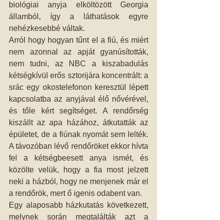
biológiai anyja elköltözött Georgia 
államból, így a láthatások egyre 
nehézkesebbé váltak. 
Arról hogy hogyan tűnt el a fiú, és miért 
nem azonnal az apját gyanúsították, 
nem tudni, az NBC a kiszabadulás 
kétségkívül erős sztorijára koncentrált: a 
srác egy okostelefonon keresztül lépett 
kapcsolatba az anyjával élő nővérével, 
és tőle kért segítséget. A rendőrség 
kiszállt az apa házához, átkutatták az 
épületet, de a fiúnak nyomát sem lelték. 
A távozóban lévő rendőröket ekkor hívta 
fel a kétségbeesett anya ismét, és 
közölte velük, hogy a fia most jelzett 
neki a házból, hogy ne menjenek már el 
a rendőrök, mert ő igenis odabent van. 
Egy alaposabb házkutatás következett, 
melynek során megtalálták azt a 