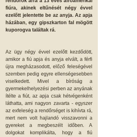
rendőrök arra a 13 éves afroamerikai 
fiúra, akinek eltűnését négy évvel 
ezelőtt jelentette be az anyja. Az apja 
házában, egy gipszkarton fal mögött 
kuporogva találtak rá.
Az ügy négy évvel ezelőtt kezdődött, 
amikor a fiú apja és anyja elvált, a férfi 
újra megházasodott, előző feleségével 
szemben pedig egyre ellenségesebben 
viselkedett. Mivel a bíróság a 
gyermekelhelyezési perben az anyának 
ítélte a fiút, az apja csak hétvégenként 
láthatta, ami nagyon zavarta - egyszer 
az exfeleség a rendőrséget is kihívta rá, 
mert nem volt hajlandó visszavonni a 
gyereket a megbeszélt időben. A 
dolgokat komplikálta, hogy a fiú 