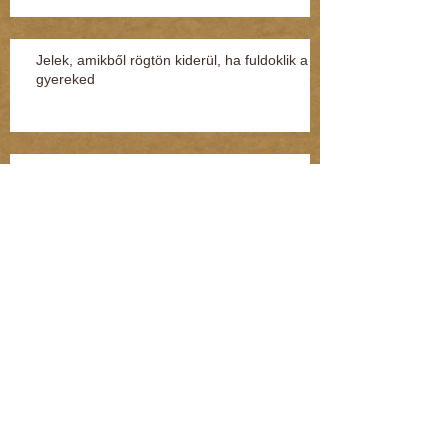
Jelek, amikből rögtön kiderül, ha fuldoklik a
gyereked
Fénylik, de nem arany – a nárcisztikus
személyiség (Kommentár: dr. Regász Mária)
A legszörnyűbb mondatok, amik párterápián
hangzottak el
A FIÚ, AKIT ORVOSI UTASÍTÁSRA
LÁNYKÉNT NEVELTEK