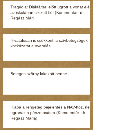
Tragédia: Diáktársai előtt ugrott a vonat elé
az iskolában cikizett fiú! (Kommentár: dr.
Regász Mári
Hivatalosan is csökkenti a szívbetegségek
kockázatát a nyaralás
Beteges szörny lakozott benne
Hiába a rengeteg bejelentés a NAV-hoz, nem
ugranak a pénzmosásra (Kommentár: dr.
Regász Mária)