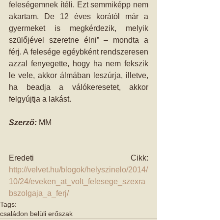
feleségemnek ítéli. Ezt semmiképp nem 
akartam. De 12 éves korától már a 
gyermeket is megkérdezik, melyik 
szülőjével szeretne élni” – mondta a 
férj. A felesége egéybként rendszeresen 
azzal fenyegette, hogy ha nem fekszik 
le vele, akkor álmában leszúrja, illetve, 
ha beadja a válókeresetet, akkor 
felgyújtja a lakást. 
Szerző:
 MM 
Eredeti Cikk: 
http://velvet.hu/blogok/helyszinelo/2014/
10/24/eveken_at_volt_felesege_szexra
bszolgaja_a_ferj/
Tags:
családon belüli erőszak