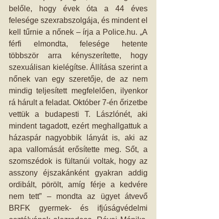
belőle, hogy évek óta a 44 éves 
felesége szexrabszolgája, és mindent el 
kell tűrnie a nőnek – írja a Police.hu. „A 
férfi elmondta, felesége hetente 
többször arra kényszerítette, hogy 
szexuálisan kielégítse. Állítása szerint a 
nőnek van egy szeretője, de az nem 
mindig teljesített megfelelően, ilyenkor 
rá hárult a feladat. Október 7-én őrizetbe 
vettük a budapesti T. Lászlónét, aki 
mindent tagadott, ezért meghallgattuk a 
házaspár nagyobbik lányát is, aki az 
apa vallomását erősítette meg. Sőt, a 
szomszédok is fültanúi voltak, hogy az 
asszony éjszakánként gyakran addig 
ordibált, pörölt, amíg férje a kedvére 
nem tett” – mondta az ügyet átvevő 
BRFK gyermek- és ifjúságvédelmi 