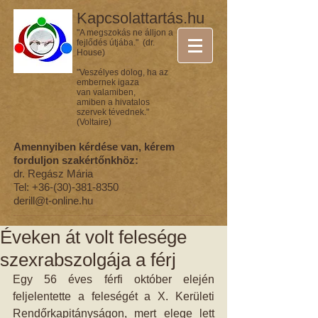
Kapcsolattartás.hu
"A megszokás ne álljon a
fejlődés útjába." (dr.
House)
"Veszélyes dolog, ha az
embernek igaza
van valamiben,
amiben a hivatalos
szervek tévednek."
(Voltaire)
Amennyiben kérdése van, kérem
forduljon szakértőnkhöz:
dr. Regász Mária
Tel:
+36-(30)-381-8350
derill@t-online.hu
Éveken át volt felesége
szexrabszolgája a férj
Egy 56 éves férfi október elején 
feljelentette a feleségét a X. Kerületi 
Rendőrkapitányságon, mert elege lett 