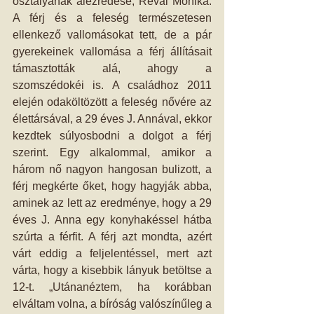
osztályának alezredese, Révai Mónika. 
A férj és a feleség természetesen 
ellenkező vallomásokat tett, de a pár 
gyerekeinek vallomása a férj állításait 
támasztották alá, ahogy a 
szomszédokéi is. A családhoz 2011 
elején odaköltözött a feleség nővére az 
élettársával, a 29 éves J. Annával, ekkor 
kezdtek súlyosbodni a dolgot a férj 
szerint. Egy alkalommal, amikor a 
három nő nagyon hangosan bulizott, a 
férj megkérte őket, hogy hagyják abba, 
aminek az lett az eredménye, hogy a 29 
éves J. Anna egy konyhakéssel hátba 
szúrta a férfit. A férj azt mondta, azért 
várt eddig a feljelentéssel, mert azt 
várta, hogy a kisebbik lányuk betöltse a 
12-t. „Utánanéztem, ha korábban 
elváltam volna, a bíróság valószínűleg a 