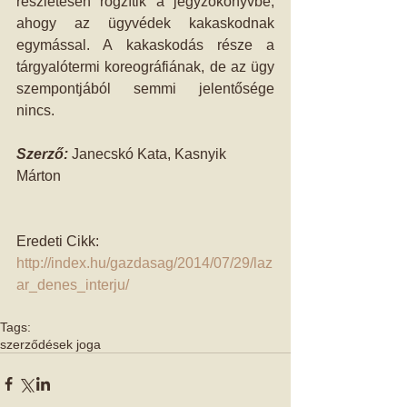
részletesen rögzítik a jegyzőkönyvbe, 
ahogy az ügyvédek kakaskodnak 
egymással. A kakaskodás része a 
tárgyalótermi koreográfiának, de az ügy 
szempontjából semmi jelentősége 
nincs. 
Szerző: 
Janecskó Kata, Kasnyik 
Márton 
Eredeti Cikk: 
http://index.hu/gazdasag/2014/07/29/laz
ar_denes_interju/
Tags:
szerződések joga