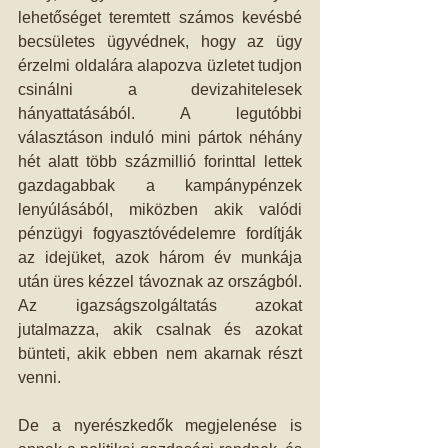
lehetőséget teremtett számos kevésbé 
becsületes ügyvédnek, hogy az ügy 
érzelmi oldalára alapozva üzletet tudjon 
csinálni a devizahitelesek 
hányattatásából. A legutóbbi 
választáson induló mini pártok néhány 
hét alatt több százmillió forinttal lettek 
gazdagabbak a kampánypénzek 
lenyúlásából, miközben akik valódi 
pénzügyi fogyasztóvédelemre fordítják 
az idejüket, azok három év munkája 
után üres kézzel távoznak az országból. 
Az igazságszolgáltatás azokat 
jutalmazza, akik csalnak és azokat 
bünteti, akik ebben nem akarnak részt 
venni. 
De a nyerészkedők megjelenése is 