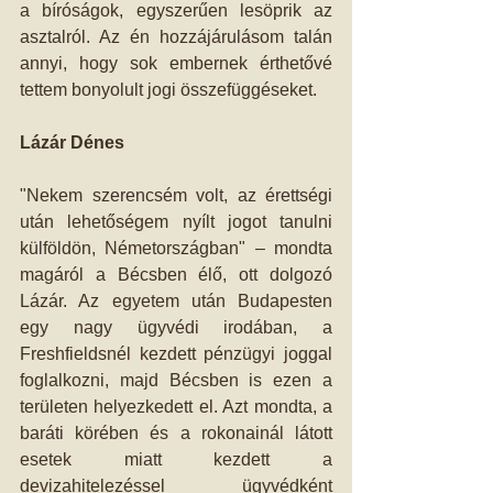
a bíróságok, egyszerűen lesöprik az 
asztalról. Az én hozzájárulásom talán 
annyi, hogy sok embernek érthetővé 
tettem bonyolult jogi összefüggéseket. 
Lázár Dénes
"Nekem szerencsém volt, az érettségi 
után lehetőségem nyílt jogot tanulni 
külföldön, Németországban" – mondta 
magáról a Bécsben élő, ott dolgozó 
Lázár. Az egyetem után Budapesten 
egy nagy ügyvédi irodában, a 
Freshfieldsnél kezdett pénzügyi joggal 
foglalkozni, majd Bécsben is ezen a 
területen helyezkedett el. Azt mondta, a 
baráti körében és a rokonainál látott 
esetek miatt kezdett a 
devizahitelezéssel ügyvédként 