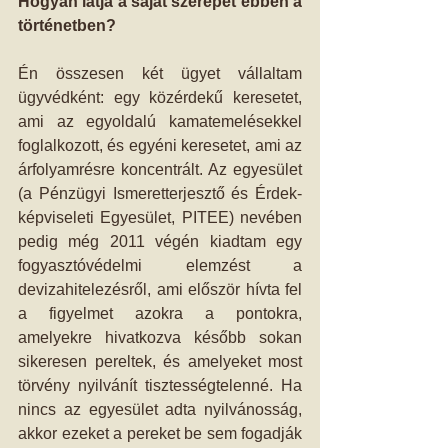
Hogyan látja a saját szerepét ebben a 
történetben?
Én összesen két ügyet vállaltam 
ügyvédként: egy közérdekű keresetet, 
ami az egyoldalú kamatemelésekkel 
foglalkozott, és egyéni keresetet, ami az 
árfolyamrésre koncentrált. Az egyesület 
(a Pénzügyi Ismeretterjesztő és Érdek-
képviseleti Egyesület, PITEE) nevében 
pedig még 2011 végén kiadtam egy 
fogyasztóvédelmi elemzést a 
devizahitelezésről, ami először hívta fel 
a figyelmet azokra a pontokra, 
amelyekre hivatkozva később sokan 
sikeresen pereltek, és amelyeket most 
törvény nyilvánít tisztességtelenné. Ha 
nincs az egyesület adta nyilvánosság, 
akkor ezeket a pereket be sem fogadják 