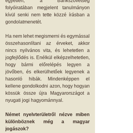
egyetlen, a Bankszövetség 
folyóiratában megjelent tanulmányon 
kívül senki nem tette közzé írásban a 
gondolatmenetét. 
Ha nem lehet megismerni és egymással 
összehasonlítani az érveket, akkor 
nincs nyilvános vita, és lehetetlen a 
jogfejlődés is. Enélkül elképzelhetetlen, 
hogy bármi előrelépés legyen a 
jövőben, és elkerülhetőek legyenek a 
hasonló hibák. Mindenképpen el 
kellene gondolkodni azon, hogy hogyan 
kössük össze újra Magyarországot a 
nyugati jogi hagyománnyal. 
Német nyelvterületről nézve miben 
különböznek még a magyar 
jogászok?