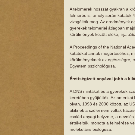
A telomerek hosszát gyakran a króni
felmérés is, amely során kutatók 
vizsgálták meg. Az eredmények e
gyerekek telomerjei átlagban majd
körülmények között élőké, írja aSci
A Proceedings of the National Ac
kutatókat annak megértéséhez, mi
körülményeknek az egészségre, mag
Egyetem pszichológusa. 
Érettségizett anyával jobb a kil
A DNS mintákat és a gyerekek szo
keretében gyűjtötték. Az amerika
olyan, 1998 és 2000 között, az US
akiknek a szülei nem voltak házas
család anyagi helyzete, a nevelés 
értékelték, mondta a felmérése ve
molekuláris biológusa. 