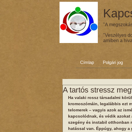
Kapcs
"A megszokás 
"Veszélyes d
amiben a hiva
Címlap
Polgári jog
A tartós stressz meg
Ha valaki rossz társadalmi kör
kromoszómáin, legalábbis ezt mu
telomerek – vagyis azok az is
kapcsolódnak, és védik azokat 
szegény és instabil otthonban 
hatással van. Éppúgy, ahogy a 