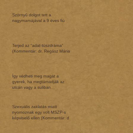
Szörnyű dolgot tett a
nagymamájával a 9 éves fiú
Terjed az “adat-túszdráma”
(Kommentár: dr. Regász Mária)
Így védheti meg magát a
gyerek, ha megtámadják az
utcán vagy a suliban
(Kommentár: dr. Regász Mária)
Szexuális zaklatás miatt
nyomoznak egy volt MSZP-s
képviselő ellen (Kommentár: dr.
Regász Mária)