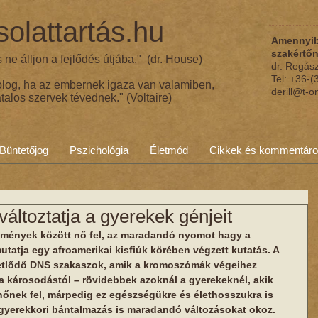
olattartás.hu
Amennyib
szakértő
ne álljon a fejlődés útjába." (dr. House)
dr. Regás
Tel: +36-
olog, ha az embernek igaza van valamiben,
derill@t-o
talos szervek tévednek." (Voltaire)
Büntetőjog
Pszichológia
Életmód
Cikkek és kommentár
változtatja a gyerekek génjeit
ülmények között nő fel, az maradandó nyomot hagy a 
tatja egy afroamerikai kisfiúk körében végzett kutatás. A 
métlődő DNS szakaszok, amik a kromoszómák végeihez 
a károsodástól – rövidebbek azoknál a gyerekeknél, akik 
nőnek fel, márpedig ez egészségükre és élethosszukra is 
gyerekkori bántalmazás is maradandó változásokat okoz.