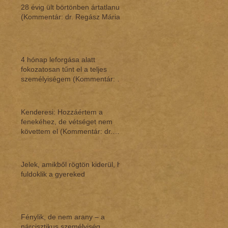
28 évig ült börtönben ártatlanul
(Kommentár: dr. Regász Mária)
4 hónap leforgása alatt
fokozatosan tűnt el a teljes
személyiségem (Kommentár: dr.
Regász Mária)
Kenderesi: Hozzáértem a
fenekéhez, de vétséget nem
követtem el (Kommentár: dr.
Regász Mária)
Jelek, amikből rögtön kiderül, ha
fuldoklik a gyereked
Fénylik, de nem arany – a
nárcisztikus személyiség