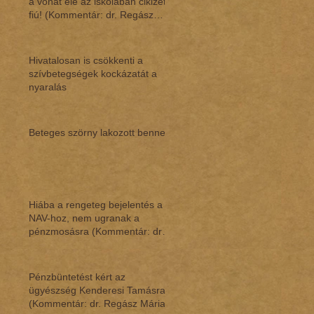
a vonat elé az iskolában cikizett
fiú! (Kommentár: dr. Regász
Mári
Hivatalosan is csökkenti a
szívbetegségek kockázatát a
nyaralás
Beteges szörny lakozott benne
Hiába a rengeteg bejelentés a
NAV-hoz, nem ugranak a
pénzmosásra (Kommentár: dr.
Regász Mária)
Pénzbüntetést kért az
ügyészség Kenderesi Tamásra
(Kommentár: dr. Regász Mária)