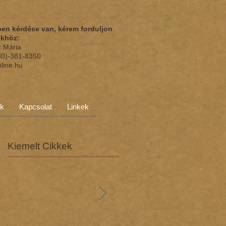
en kérdése van, kérem forduljon
nkhöz:
z Mária
(30)-381-8350
nline.hu
ok
Kapcsolat
Linkek
Kiemelt Cikkek