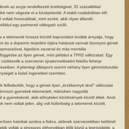
iknek az anyja rendelkezett érettségivel, 32 százalékkal 
ké nem végezte el a középiskolát. A stabil családokban élő 
l voltak hosszabbak, mint azoké, akik olyan állandó 
éldául egy partnereit váltogató szülő. 
s a telomerek hossza közötti kapcsolatot tovább árnyalja, hogy 
nin és a dopamin terjedési útjára hatással vannak bizonyos gének 
presszióval, bipoláris zavarral és más mentális 
üggésbe az ilyen gének, mint például a TPH2 változatait. Egy 
sökkentik a szerotonin újratermeléséért felelős fehérje 
seiben. A jelenlegi álláspont szerint néhány ilyen génmódosulás 
nységét a külső ingerekkel szemben. 
k felfedezték, hogy a gének ilyen „érzékennyé tévő” változatai 
ármazó gyerekek telomerjeit, miközben nagyobb 
 a gyerekeknél, akik előnytelen körülmények között éltek. Azok 
k nem voltak jelen, alig volt különbség a telomerek között, 
erősen hatottak azokra a fiúkra, akiknek szervezetében kettőnél 
Nekik voltak a stresszes otthonokban élők közül a legrövidebb, a 