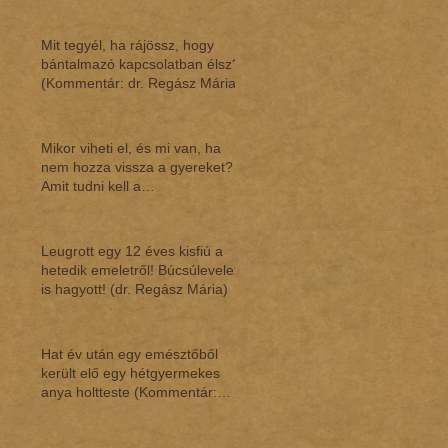
Mit tegyél, ha rájössz, hogy
bántalmazó kapcsolatban élsz?
(Kommentár: dr. Regász Mária)
Mikor viheti el, és mi van, ha
nem hozza vissza a gyereket?
Amit tudni kell a
gyermekláthatásról (Ko
Leugrott egy 12 éves kisfiú a
hetedik emeletről! Búcsúlevelet
is hagyott! (dr. Regász Mária)
Hat év után egy emésztőből
került elő egy hétgyermekes
anya holtteste (Kommentár:
dr.Regász Mária)