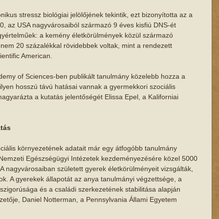
kus stressz biológiai jelölőjének tekintik, ezt bizonyította az a 
40, az USA nagyvárosaiból származó 9 éves kisfiú DNS-ét 
gyértelműek: a kemény életkörülmények közül származó 
nem 20 százalékkal rövidebbek voltak, mint a rendezett 
entific American. 
ademy of Sciences-ben publikált tanulmány közelebb hozza a 
lyen hosszú távú hatásai vannak a gyermekkori szociális 
yarázta a kutatás jelentőségét Elissa Epel, a Kaliforniai 
átás
ciális környezetének adatait már egy átfogóbb tanulmány 
i Nemzeti Egészségügyi Intézetek kezdeményezésére közel 5000 
A nagyvárosaiban született gyerek életkörülményeit vizsgálták, 
ok. A gyerekek állapotát az anya tanulmányi végzettsége, a 
szigorúsága és a családi szerkezetének stabilitása alapján 
zetője, Daniel Notterman, a Pennsylvania Állami Egyetem 