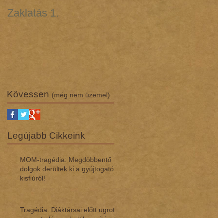
Zaklatás 1.
Zaklatás 3 - Lúgos
támadás (interjú dr.
Regász Máriával)
Kövessen
(még nem üzemel)
Legújabb Cikkeink
MOM-tragédia: Megdöbbentő
dol­gok de­rül­tek ki a gyúj­to­gató
kisfi­ú­ról!
Tragédia: Diáktársai előtt ugrott