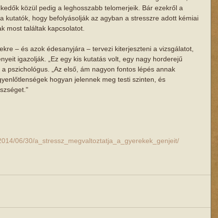
edők közül pedig a leghosszabb telomerjeik. Bár ezekről a 
a kutatók, hogy befolyásolják az agyban a stresszre adott kémiai 
k most találtak kapcsolatot. 
kre – és azok édesanyjára – tervezi kiterjeszteni a vizsgálatot, 
eit igazolják. „Ez egy kis kutatás volt, egy nagy horderejű 
 a pszichológus. „Az első, ám nagyon fontos lépés annak 
yenlőtlenségek hogyan jelennek meg testi szinten, és 
szséget." 
/2014/06/30/a_stressz_megvaltoztatja_a_gyerekek_genjeit/