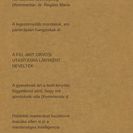
(Kommentár: dr. Regász Mária)
A legszörnyűbb mondatok, amik
párterápián hangzottak el
A FIÚ, AKIT ORVOSI
UTASÍTÁSRA LÁNYKÉNT
NEVELTEK
A gyereknek árt a testi fenyítés,
függetlenül attól, hogy mit
gondolunk róla (Kommentár dr.
Regász M
Haldokló madarakat hazahordó
macska ellen is jó a
mesterséges intelligencia