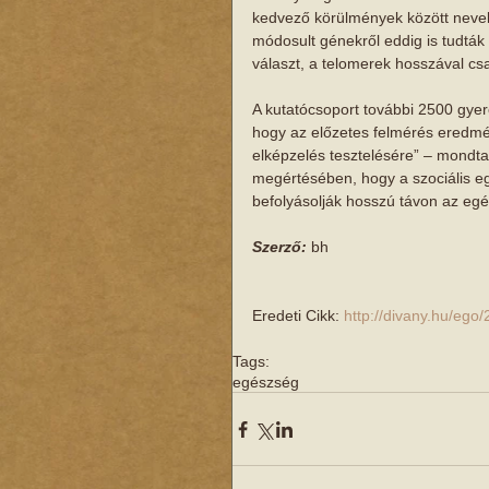
kedvező körülmények között nevelk
módosult génekről eddig is tudták 
választ, a telomerek hosszával csa
A kutatócsoport további 2500 gyere
hogy az előzetes felmérés eredmény
elképzelés tesztelésére” – mondta
megértésében, hogy a szociális eg
befolyásolják hosszú távon az egé
Szerző:
 bh 
Eredeti Cikk: 
http://divany.hu/ego
Tags:
egészség