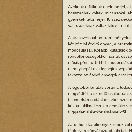
Azoknak a fiúknak a telomerjei, ak
hosszabbak voltak, mint azoké, aki
gyerekek telomerjei 40 százalékka
változásoknak voltak kitéve, mint p
A stresszes otthoni körülmények é
két kémiai átvivő anyag, a szeroti
módosulásai. Korábbi kutatások de
rendellenességekkel hozták összef
másik gén, az 5-HTT módosulásai c
mennyiségét az idegsejtek végződé
fokozza az átvivő anyagok érzéke
A legutóbbi kutatás során a tudóso
megvédték a szerető családból sz
telomerkárosodást okoztak azoknál
között, akiknél ezek a génváltozato
függetlenül életkörülményeiktől. 
Az otthoni körülmények rendkívül 
több ilyen génváltozatot találtak. 