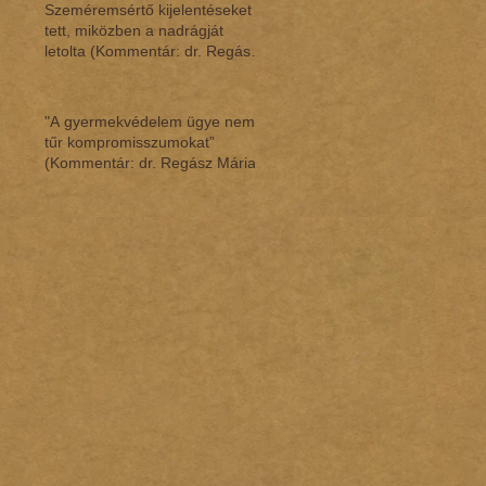
Szeméremsértő kijelentéseket
tett, miközben a nadrágját
letolta (Kommentár: dr. Regász
Mária)
"A gyermekvédelem ügye nem
tűr kompromisszumokat”
(Kommentár: dr. Regász Mária)