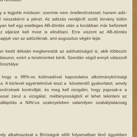
gy a legjobb módszer: szerinte nem önellenőrzéssel, hanem adó-
ll visszakérni a pénzt. Az adózás rendjéről szóló törvény külön 
yan kell egy esetleges AB-döntés után a korábban már befizetett 
z eljárást kell most is elindítani. Erre viszont az AB-döntés 
apjuk van az adózóknak, ami augusztus végén lejár. 
ban kedd délután megkerestük az adóhatóságot is, akik többször 
laszon, ezért a türelmünket kérik. Szerdán végül ennyit válaszolt 
osztálya: 
, hogy a 98%-os különadóval kapcsolatos alkotmánybírósági 
ba. A körlevél egyértelművé teszi a  követendő gyakorlatot, amely 
llenőrzések kontrollját, és meg kell vizsgálni, hogy jogosak-e a 
ssal zárul a vizsgálat, méltányosságból el lehet tekinteni az 
gállapítás a NAV-os szaknyelvben valamilyen szabálytalanság 
ely alkalmazását a Bíróságok előtt folyamatban lévő ügyekben 