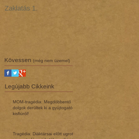
Zaklatás 1.
Zaklatás 3 - Lúgos
támadás (interjú dr.
Regász Máriával)
Kövessen
(még nem üzemel)
Legújabb Cikkeink
MOM-tragédia: Megdöbbentő
dol­gok de­rül­tek ki a gyúj­to­gató
kisfi­ú­ról!
Tragédia: Diáktársai előtt ugrott