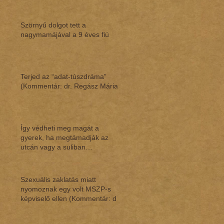
Szörnyű dolgot tett a
nagymamájával a 9 éves fiú
Terjed az “adat-túszdráma”
(Kommentár: dr. Regász Mária)
Így védheti meg magát a
gyerek, ha megtámadják az
utcán vagy a suliban
(Kommentár: dr. Regász Mária)
Szexuális zaklatás miatt
nyomoznak egy volt MSZP-s
képviselő ellen (Kommentár: dr.
Regász Mária)