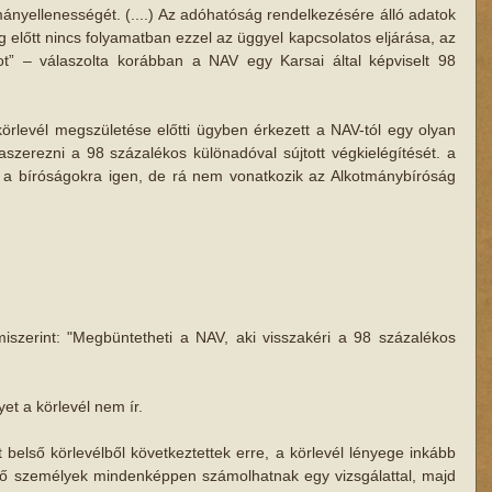
mányellenességét. (....) Az adóhatóság rendelkezésére álló adatok 
 előtt nincs folyamatban ezzel az üggyel kapcsolatos eljárása, az 
ot” – válaszolta korábban a NAV egy Karsai által képviselt 98 
örlevél megszületése előtti ügyben érkezett a NAV-tól egy olyan 
szerezni a 98 százalékos különadóval sújtott végkielégítését. a 
 a bíróságokra igen, de rá nem vonatkozik az Alkotmánybíróság 
iszerint: "Megbüntetheti a NAV, aki visszakéri a 98 százalékos 
yet a körlevél nem ír. 
t belső körlevélből következtettek erre, a körlevél lényege inkább 
lő személyek mindenképpen számolhatnak egy vizsgálattal, majd 