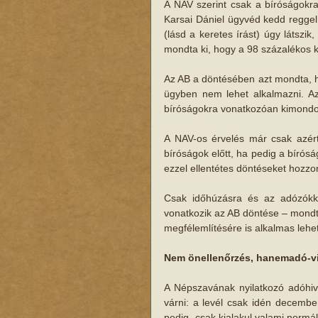
A NAV szerint csak a bíróságokr
Karsai Dániel ügyvéd kedd reggel 
(lásd a keretes írást) úgy látszi
mondta ki, hogy a 98 százalékos 
Az AB a döntésében azt mondta, ho
ügyben nem lehet alkalmazni. Az
bíróságokra vonatkozóan kimondot
A NAV-os érvelés már csak azér
bíróságok előtt, ha pedig a bírós
ezzel ellentétes döntéseket hozzo
Csak időhúzásra és az adózókk
vonatkozik az AB döntése – mondta
megfélemlítésére is alkalmas lehet
Nem önellenőrzés, hanemadó-vi
A Népszavának nyilatkozó adóhiv
várni: a levél csak idén december
pedig „csak kialakul valami normál