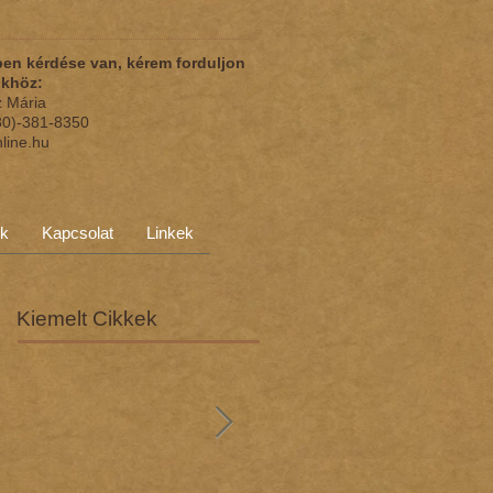
en kérdése van, kérem forduljon
nkhöz:
z Mária
(30)-381-8350
nline.hu
ok
Kapcsolat
Linkek
Kiemelt Cikkek