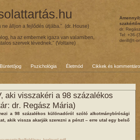
olattartás.hu
Amennyib
szakértő
ne álljon a fejlődés útjába." (dr. House)
dr. Regás
Tel: +36-
olog, ha az embernek igaza van valamiben,
derill@t-o
talos szervek tévednek." (Voltaire)
Büntetőjog
Pszichológia
Életmód
Cikkek és kommentár
 aki visszakéri a 98 százalékos
r: dr. Regász Mária)
ezi a 98 százalékos különadóról szóló alkotmánybírósági 
t, akik vissza akarják szerezni a pénzt – erre utal egy belső 
documents/belfold/nav_korlevel.pdf