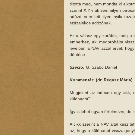
tiltotta meg, nem mondta ki alkot
szerint X.Y.-nak semmilyen bíróság
adózó nem tett ilyen nyilatkozat
százalékos adózónak. 
Ez a válasz egy korábbi, még a k
emberhez, aki megpróbálta vissza
levélben a NAV azzal érvel, hogy
döntése. 
Szerző: 
G. Szabó Dániel 
Kommentár: (dr. Regász Mária)
Megjelent az indexen egy cikk, m
különadót". 
Így is lehet ugyan értelmezni, de il
A cikk szerint a NAV által készítet
az, hogy a különadót visszaigény