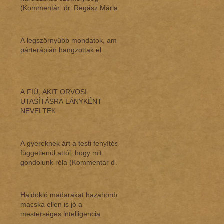
(Kommentár: dr. Regász Mária)
A legszörnyűbb mondatok, amik
párterápián hangzottak el
A FIÚ, AKIT ORVOSI
UTASÍTÁSRA LÁNYKÉNT
NEVELTEK
A gyereknek árt a testi fenyítés,
függetlenül attól, hogy mit
gondolunk róla (Kommentár dr.
Regász M
Haldokló madarakat hazahordó
macska ellen is jó a
mesterséges intelligencia