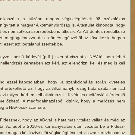
elkaszálta a túlzóan magas végkielégítések 98 százalékos 
nígy tett a magyar Alkotmánybíróság is. A testület kimondta, hogy 
t és nemzetközi szerződésbe is ütközik. Az AB-döntés rendelkező 
ett megfogalmazva, de a döntés egészéből az következik, hogy a 
, ezért azt jogtalanul szedték be. 
egyzett belső körlevél (pdf ) szerint viszont a NAV-tól nem lehet 
nellenőrzés keretében ezt kéri, azt ellenőrizni kell és meg is kell 
ond ezzel kapcsolatban, hogy „a szankcionálás során kivételes 
nt értékelhető az, hogy az Alkotmánybíróság határozata nem ad 
azt milyen körben kell alkalmazni.” Kivételes méltánylást érdemlő 
mellőzhető. A megfogalmazásból kitűnik, hogy a mellőzés nem 
ség a NAV-osok számára. 
Fidesznek, hogy az AB-val is hatalmas vitákat vállalt és még az 
tta. Az adót a 2010-es kormányváltás után vezette be a Fidesz-
anul magas köztisztviselői végkielégítéseket visszaszerezhesse az 