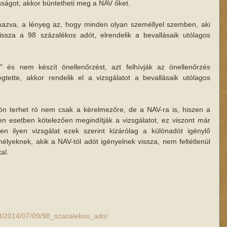
sságot, akkor büntetheti meg a NAV őket. 
azva, a lényeg az, hogy minden olyan személlyel szemben, aki 
issza a 98 százalékos adót, elrendelik a bevallásaik utólagos 
" és nem készít önellenőrzést, azt felhívják az önellenőrzés 
tette, akkor rendelik el a vizsgálatot a bevallásaik utólagos 
lön terhet ró nem csak a kérelmezőre, de a NAV-ra is, hiszen a 
en esetben kötelezően megindítják a vizsgálatot, ez viszont már 
szen ilyen vizsgálat ezek szerint kizárólag a különadót igénylő 
lyeknek, akik a NAV-tól adót igényelnek vissza, nem feltétlenül 
al. 
old/2014/07/09/98_szazalekos_ado/