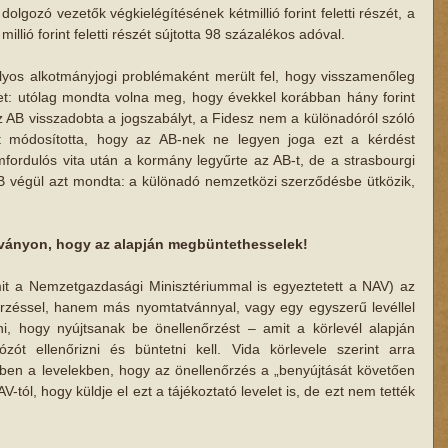
lgozó vezetők végkielégítésének kétmillió forint feletti részét, a 
llió forint feletti részét sújtotta 98 százalékos adóval. 
yos alkotmányjogi problémaként merült fel, hogy visszamenőleg 
t: utólag mondta volna meg, hogy évekkel korábban hány forint 
 az AB visszadobta a jogszabályt, a Fidesz nem a különadóról szóló 
t módosította, hogy az AB-nek ne legyen joga ezt a kérdést 
fordulós vita után a kormány legyűrte az AB-t, de a strasbourgi 
AB végül azt mondta: a különadó nemzetközi szerződésbe ütközik, 
tványon, hogy az alapján megbüntethesselek!
amit a Nemzetgazdasági Minisztériummal is egyeztetett a NAV) az 
rzéssel, hanem más nyomtatvánnyal, vagy egy egyszerű levéllel 
vni, hogy nyújtsanak be önellenőrzést – amit a körlevél alapján 
ózót ellenőrizni és büntetni kell. Vida körlevele szerint arra 
kben a levelekben, hogy az önellenőrzés a „benyújtását követően 
-tól, hogy küldje el ezt a tájékoztató levelet is, de ezt nem tették 