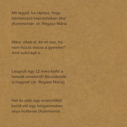
Mit tegyél, ha rájössz, hogy
bántalmazó kapcsolatban élsz?
(Kommentár: dr. Regász Mária)
Mikor viheti el, és mi van, ha
nem hozza vissza a gyereket?
Amit tudni kell a
gyermekláthatásról (Ko
Leugrott egy 12 éves kisfiú a
hetedik emeletről! Búcsúlevelet
is hagyott! (dr. Regász Mária)
Hat év után egy emésztőből
került elő egy hétgyermekes
anya holtteste (Kommentár:
dr.Regász Mária)