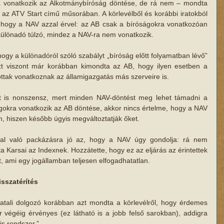
a vonatkozik az Alkotmánybíróság döntése, de rá nem – mondta 
az ATV Start című műsorában. A körlevélből és korábbi iratokból 
k, hogy a NAV azzal érvel: az AB csak a bíróságokra vonatkozóan 
különadó túlzó, mindez a NAV-ra nem vonatkozik. 
gy a különadóról szóló szabályt „bíróság előtt folyamatban lévő” 
t viszont már korábban kimondta az AB, hogy ilyen esetben a 
tak vonatkoznak az államigazgatás más szerveire is. 
t is nonszensz, mert minden NAV-döntést meg lehet támadni a 
ágokra vonatkozik az AB döntése, akkor nincs értelme, hogy a NAV 
n, hiszen később úgyis megváltoztatják őket. 
al való packázásra jó az, hogy a NAV úgy gondolja: rá nem 
 Karsai az Indexnek. Hozzátette, hogy ez az eljárás az érintettek 
, ami egy jogállamban teljesen elfogadhatatlan. 
sszatérítés
atali dolgozó korábban azt mondta a körlevélről, hogy érdemes 
 végéig érvényes (ez látható is a jobb felső sarokban), addigra 
is rendszer.” 