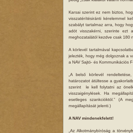
Karsai szerint ez nem biztos, ho
visszatérítésiránti kérelemmel ke
szabályt tartalmaz arra, hogy hog
adót visszakérni, szerinte ezt a
meghozatalától kezdve csak 180 n
A körlevél tartalmával kapcsolat
jelezték, hogy még dolgoznak a vá
a NAV Sajtó- és Kommunikációs Fő
„A belső körlevél rendeltetése
határozatot átültesse a gyakorlat
szerint  le kell folytatni az öne
visszaigénylések. Ha megállapítá
esetleges szankcióktól.” (A me
megállapítását jelenti.) 
A NAV mindenekfelett!
„Az Alkotmánybíróság a törvényh