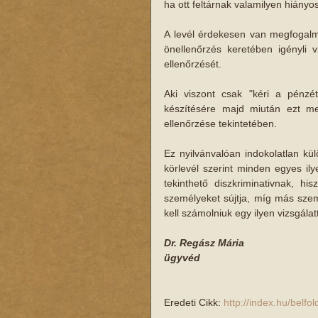
ha ott feltárnak valamilyen hiányo
A levél érdekesen van megfogalm
önellenőrzés keretében igényli v
ellenőrzését. 
Aki viszont csak "kéri a pénzét
készítésére majd miután ezt meg
ellenőrzése tekintetében. 
Ez nyilvánvalóan indokolatlan kü
körlevél szerint minden egyes ily
tekinthető diszkriminativnak, hi
személyeket sújtja, míg más szemé
kell számolniuk egy ilyen vizsgálatt
Dr. Regász Mária
ügyvéd
Eredeti Cikk: 
http://index.hu/belf