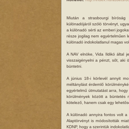
Miután a strasbourgi bíróság 
különadójáról szóló törvényt, ugya
a különadó sérti az emberi jogoka
része jogilag nem egyértelműen l
különadó indokolatlanul magas volt
A NAV elnöke, Vida Ildikó által j
visszaigényelni a pénzt, sőt, aki ö
büntetni. 
A június 18-i körlevél annyit m
méltánylást érdemlő körülményké
egyértelmű útmutatást arra, hogy 
körülmények között a büntetés 
kötelező, hanem csak egy lehető
A különadó annyira fontos volt a 
Alaptörvényt is módosították mia
KDNP, hogy a szerintük indokolatl