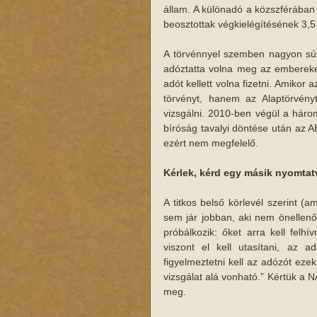
állam. A különadó a közszférában do
beosztottak végkielégítésének 3,5 mi
A törvénnyel szemben nagyon súl
adóztatta volna meg az embereke
adót kellett volna fizetni. Amikor
törvényt, hanem az Alaptörvény
vizsgálni. 2010-ben végül a három
bíróság tavalyi döntése után az 
ezért nem megfelelő. 
Kérlek, kérd egy másik nyomta
A titkos belső körlevél szerint (
sem jár jobban, aki nem önellenő
próbálkozik: őket arra kell felhí
viszont el kell utasítani, az ad
figyelmeztetni kell az adózót eze
vizsgálat alá vonható.” Kértük a NAV
meg. 