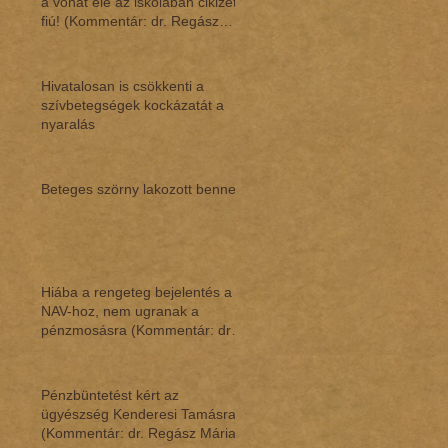
a vonat elé az iskolában cikizett
fiú! (Kommentár: dr. Regász
Mári
Hivatalosan is csökkenti a
szívbetegségek kockázatát a
nyaralás
Beteges szörny lakozott benne
Hiába a rengeteg bejelentés a
NAV-hoz, nem ugranak a
pénzmosásra (Kommentár: dr.
Regász Mária)
Pénzbüntetést kért az
ügyészség Kenderesi Tamásra
(Kommentár: dr. Regász Mária)