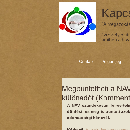
Kapcs
"A megszokás 
"Veszélyes d
amiben a hiva
Címlap
Polgári jog
Megbüntetheti a NAV,
különadót (Kommentá
A NAV szándékosan félreértelm
döntést, és meg is bünteti azoka
adóhatósági körlevél.
Körlevél:
http://index.hu/assets/