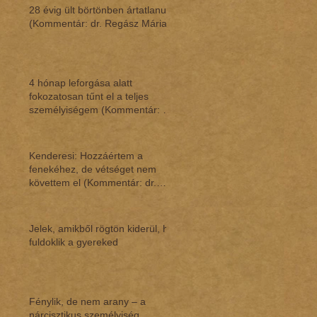
28 évig ült börtönben ártatlanul
(Kommentár: dr. Regász Mária)
4 hónap leforgása alatt
fokozatosan tűnt el a teljes
személyiségem (Kommentár: dr.
Regász Mária)
Kenderesi: Hozzáértem a
fenekéhez, de vétséget nem
követtem el (Kommentár: dr.
Regász Mária)
Jelek, amikből rögtön kiderül, ha
fuldoklik a gyereked
Fénylik, de nem arany – a
nárcisztikus személyiség