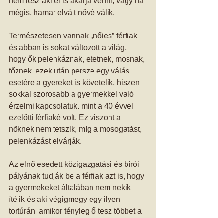
nem lesz aki el is akarja venni, vagy ha 
mégis, hamar elvált nővé válik. 
Természetesen vannak „nőies” férfiak 
és abban is sokat változott a világ, 
hogy ők pelenkáznak, etetnek, mosnak, 
főznek, ezek után persze egy válás 
esetére a gyereket is követelik, hiszen 
sokkal szorosabb a gyermekkel való 
érzelmi kapcsolatuk, mint a 40 évvel 
ezelőtti férfiaké volt. Ez viszont a 
nőknek nem tetszik, míg a mosogatást, 
pelenkázást elvárják. 
Az elnőiesedett közigazgatási és bírói 
pályának tudják be a férfiak azt is, hogy 
a gyermekeket általában nem nekik 
ítélik és aki végigmegy egy ilyen 
tortúrán, amikor tényleg ő tesz többet a 