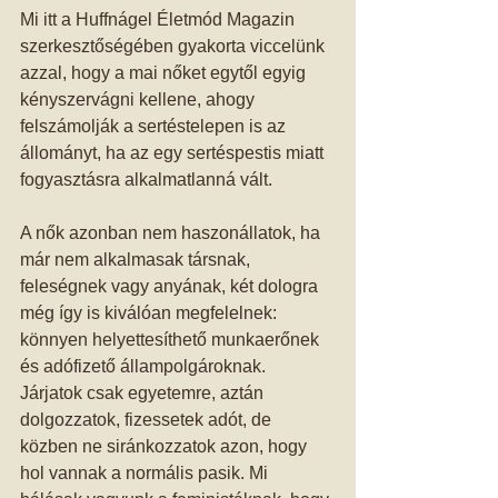
Mi itt a Huffnágel Életmód Magazin 
szerkesztőségében gyakorta viccelünk 
azzal, hogy a mai nőket egytől egyig 
kényszervágni kellene, ahogy 
felszámolják a sertéstelepen is az 
állományt, ha az egy sertéspestis miatt 
fogyasztásra alkalmatlanná vált. 
A nők azonban nem haszonállatok, ha 
már nem alkalmasak társnak, 
feleségnek vagy anyának, két dologra 
még így is kiválóan megfelelnek: 
könnyen helyettesíthető munkaerőnek 
és adófizető állampolgároknak. 
Járjatok csak egyetemre, aztán 
dolgozzatok, fizessetek adót, de 
közben ne siránkozzatok azon, hogy 
hol vannak a normális pasik. Mi 