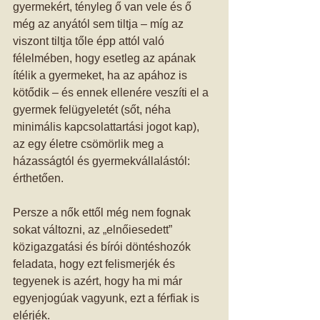
gyermekért, tényleg ő van vele és ő 
még az anyától sem tiltja – míg az 
viszont tiltja tőle épp attól való 
félelmében, hogy esetleg az apának 
ítélik a gyermeket, ha az apához is 
kötődik – és ennek ellenére veszíti el a 
gyermek felügyeletét (sőt, néha 
minimális kapcsolattartási jogot kap), 
az egy életre csömörlik meg a 
házasságtól és gyermekvállalástól: 
érthetően. 
Persze a nők ettől még nem fognak 
sokat változni, az „elnőiesedett” 
közigazgatási és bírói döntéshozók 
feladata, hogy ezt felismerjék és 
tegyenek is azért, hogy ha mi már 
egyenjogúak vagyunk, ezt a férfiak is 
elérjék. 