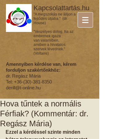
Kapcsolattartás.hu
"A megszokás ne álljon a
fejlődés útjába." (dr.
House)
"Veszélyes dolog, ha az
embernek igaza
van valamiben,
amiben a hivatalos
szervek tévednek."
(Voltaire)
Amennyiben kérdése van, kérem
forduljon szakértőnkhöz:
dr. Regász Mária
Tel:
+36-(30)-381-8350
derill@t-online.hu
Hova tűntek a normális
Férfiak? (Kommentár: dr.
Regász Mária)
Ezzel a kérdéssel szinte minden 