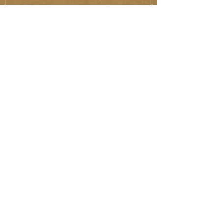
Legújabb
Cikkeink
MOM-tragédia: Megdöbbentő dol­gok de­rül­
tek ki a gyúj­to­gató kisfi­ú­ról!
Tragédia: Diáktársai előtt ugrott a vonat elé
az iskolában cikizett fiú! (Kommentár: dr.
Regász Mári
Hivatalosan is csökkenti a szívbetegségek
kockázatát a nyaralás