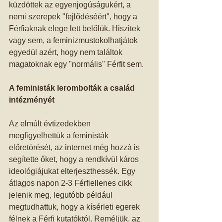
küzdöttek az egyenjogúságukért, a 
nemi szerepek "fejlődéséért", hogy a 
Férfiaknak elege lett belőlük. Hiszitek 
vagy sem, a feminizmustokolhatjátok 
egyedül azért, hogy nem találtok 
magatoknak egy "normális" Férfit sem. 
A feministák lerombolták a család 
intézményét
Az elmúlt évtizedekben 
megfigyelhettük a feministák 
előretörését, az internet még hozzá is 
segítette őket, hogy a rendkívül káros 
ideológiájukat elterjeszthessék. Egy 
átlagos napon 2-3 Férfiellenes cikk 
jelenik meg, legutóbb például 
megtudhattuk, hogy a kísérleti egerek 
félnek a Férfi kutatóktól. Reméljük, az 