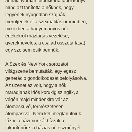
annak nyomán felbukkanó többi könyv 
mind azt tanította a nőknek, hogy 
legyenek nyugodtan szajhák, 
merüljenek el a szexualitás örömeiben, 
miközben a hagyományos női 
értékekről (háztartás vezetése, 
gyereknevelés, a család összetartása) 
egy szó sem esik bennük. 
A Szex és New York sorozatot 
világszerte bemutatták, egy egész 
generáció gondolkodását befolyásolva. 
Az üzenet az volt, hogy a nők 
maradjanak idős korukig szinglik, a 
végén majd mindenkire vár az 
álomesküvő, természetesen 
álompasival. Nem kell megtanulniuk 
főzni, a házimunkát bízzák a 
takarítőnőre, a házias nő eszményét 