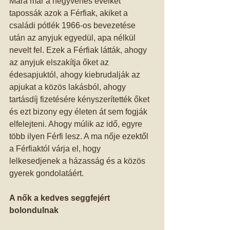
Mára már a negyvenes éveiket 
tapossák azok a Férfiak, akiket a 
családi pótlék 1966-os bevezetése 
után az anyjuk egyedül, apa nélkül 
nevelt fel. Ezek a Férfiak látták, ahogy 
az anyjuk elszakítja őket az 
édesapjuktól, ahogy kiebrudalják az 
apjukat a közös lakásból, ahogy 
tartásdíj fizetésére kényszerítették őket 
és ezt bizony egy életen át sem fogják 
elfelejteni. Ahogy múlik az idő, egyre 
több ilyen Férfi lesz. A ma nője ezektől 
a Férfiaktól várja el, hogy 
lelkesedjenek a házasság és a közös 
gyerek gondolatáért. 
A nők a kedves seggfejért 
bolondulnak