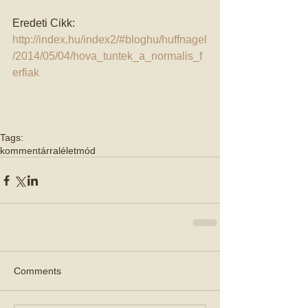
Eredeti Cikk: 
http://index.hu/index2/#bloghu/huffnagel
/2014/05/04/hova_tuntek_a_normalis_f
erfiak
Tags:
kommentárral
életmód
Comments