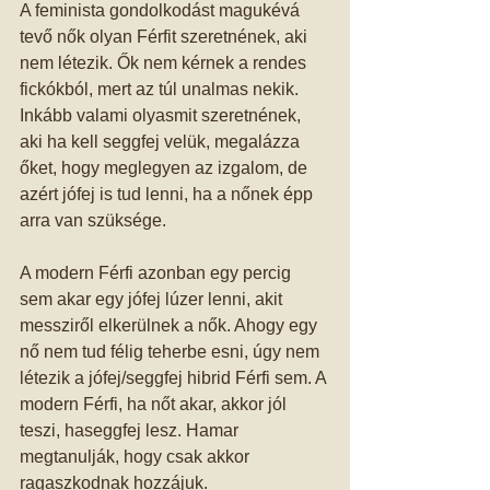
A feminista gondolkodást magukévá 
tevő nők olyan Férfit szeretnének, aki 
nem létezik. Ők nem kérnek a rendes 
fickókból, mert az túl unalmas nekik. 
Inkább valami olyasmit szeretnének, 
aki ha kell seggfej velük, megalázza 
őket, hogy meglegyen az izgalom, de 
azért jófej is tud lenni, ha a nőnek épp 
arra van szüksége. 
A modern Férfi azonban egy percig 
sem akar egy jófej lúzer lenni, akit 
messziről elkerülnek a nők. Ahogy egy 
nő nem tud félig teherbe esni, úgy nem 
létezik a jófej/seggfej hibrid Férfi sem. A 
modern Férfi, ha nőt akar, akkor jól 
teszi, haseggfej lesz. Hamar 
megtanulják, hogy csak akkor 
ragaszkodnak hozzájuk. 