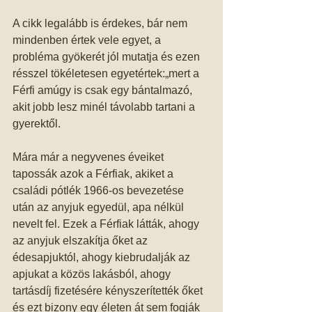
A cikk legalább is érdekes, bár nem 
mindenben értek vele egyet, a 
probléma gyökerét jól mutatja és ezen 
résszel tökéletesen egyetértek:„mert a 
Férfi amúgy is csak egy bántalmazó, 
akit jobb lesz minél távolabb tartani a 
gyerektől. 
Mára már a negyvenes éveiket 
tapossák azok a Férfiak, akiket a 
családi pótlék 1966-os bevezetése 
után az anyjuk egyedül, apa nélkül 
nevelt fel. Ezek a Férfiak látták, ahogy 
az anyjuk elszakítja őket az 
édesapjuktól, ahogy kiebrudalják az 
apjukat a közös lakásból, ahogy 
tartásdíj fizetésére kényszerítették őket 
és ezt bizony egy életen át sem fogják 