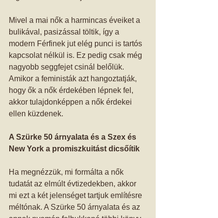
Mivel a mai nők a harmincas éveiket a 
bulikával, pasizással töltik, így a 
modern Férfinek jut elég punci is tartós 
kapcsolat nélkül is. Ez pedig csak még 
nagyobb seggfejet csinál belőlük. 
Amikor a feministák azt hangoztatják, 
hogy ők a nők érdekében lépnek fel, 
akkor tulajdonképpen a nők érdekei 
ellen küzdenek. 
A Szürke 50 árnyalata és a Szex és 
New York a promiszkuitást dicsőítik
Ha megnézzük, mi formálta a nők 
tudatát az elmúlt évtizedekben, akkor 
mi ezt a két jelenséget tartjuk említésre 
méltónak. A Szürke 50 árnyalata és az 