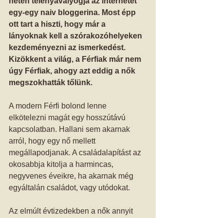
héten telenyavalyogja az internetet 
egy-egy naiv bloggerina. Most épp 
ott tart a hiszti, hogy már a 
lányoknak kell a szórakozóhelyeken 
kezdeményezni az ismerkedést. 
Kizökkent a világ, a Férfiak már nem 
úgy Férfiak, ahogy azt eddig a nők 
megszokhatták tőlünk.
A modern Férfi bolond lenne 
elkötelezni magát egy hosszútávú 
kapcsolatban. Hallani sem akarnak 
arról, hogy egy nő mellett 
megállapodjanak. A családalapítást az 
okosabbja kitolja a harmincas, 
negyvenes éveikre, ha akarnak még 
egyáltalán családot, vagy utódokat. 
Az elmúlt évtizedekben a nők annyit 