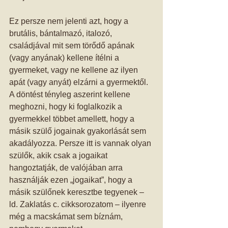
Ez persze nem jelenti azt, hogy a 
brutális, bántalmazó, italozó, 
családjával mit sem törődő apának 
(vagy anyának) kellene ítélni a 
gyermeket, vagy ne kellene az ilyen 
apát (vagy anyát) elzárni a gyermektől. 
A döntést tényleg aszerint kellene 
meghozni, hogy ki foglalkozik a 
gyermekkel többet amellett, hogy a 
másik szülő jogainak gyakorlását sem 
akadályozza. Persze itt is vannak olyan 
szülők, akik csak a jogaikat 
hangoztatják, de valójában arra 
használják ezen „jogaikat”, hogy a 
másik szülőnek keresztbe tegyenek – 
ld. Zaklatás c. cikksorozatom – ilyenre 
még a macskámat sem bíznám, 