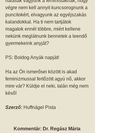
hálásak vagyunk a feministáknak, hogy 
végre nem kell annyit kuncsorognunk a 
puncitokért, elvagyunk az egyéjszakás 
kalandokkal. Ha ti nem tartjátok 
magatok ennél többre, miért kellene 
nekünk meglátnunk bennetek a leendő 
gyermekeink anyját? 
PS: Boldog Anyák napját! 
Ha az Ön ismerősei között is akad 
feminizmussal fertőzött agyú nő, akkor 
mire vár? Küldje el neki, talán még nem 
késő! 
Szerző:
 Huffnágel Pista 
Kommentár: Dr. Regász Mária