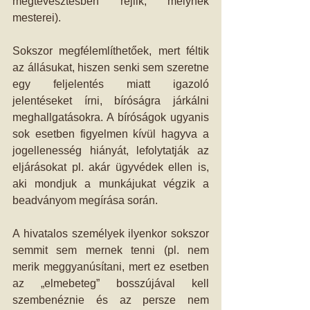
megtévesztésben rejlik, melynek 
mesterei). 
Sokszor megfélemlíthetőek, mert féltik 
az állásukat, hiszen senki sem szeretne 
egy feljelentés miatt igazoló 
jelentéseket írni, bíróságra járkálni 
meghallgatásokra. A bíróságok ugyanis 
sok esetben figyelmen kívül hagyva a 
jogellenesség hiányát, lefolytatják az 
eljárásokat pl. akár ügyvédek ellen is, 
aki mondjuk a munkájukat végzik a 
beadványom megírása során. 
A hivatalos személyek ilyenkor sokszor 
semmit sem mernek tenni (pl. nem 
merik meggyanúsítani, mert ez esetben 
az „elmebeteg” bosszújával kell 
szembenéznie és az persze nem 