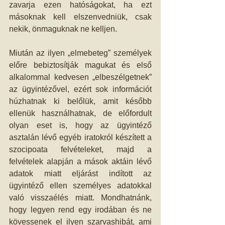
zavarja ezen hatóságokat, ha ezt 
másoknak kell elszenvedniük, csak 
nekik, önmaguknak ne kelljen. 
Miután az ilyen „elmebeteg” személyek 
előre bebiztosítják magukat és első 
alkalommal kedvesen „elbeszélgetnek” 
az ügyintézővel, ezért sok információt 
húzhatnak ki belőlük, amit később 
ellenük használhatnak, de előfordult 
olyan eset is, hogy az ügyintéző 
asztalán lévő egyéb iratokról készített a 
szocipoata felvételeket, majd a 
felvételek alapján a mások aktáin lévő 
adatok miatt eljárást indított az 
ügyintéző ellen személyes adatokkal 
való visszaélés miatt. Mondhatnánk, 
hogy legyen rend egy irodában és ne 
kövessenek el ilyen szarvashibát, ami 