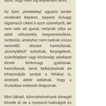
tudni, hogy miért fog feljelentést tenni. 
Az ilyen „elmebeteg” ugyanis rendre 
mindenkit feljelent, beperel és/vagy 
rágalmazó cikket ír azon személyről, aki 
nem neki ad igazat, melynek célja az 
adott célszemély megsemmisítése, 
rombolás, amelyhez nem riadnak vissza 
semmitől, okiratot hamisítanak,
„bizonyítékot” koholnak, fenyegetnek, 
számítógépet vagy közösségi adatlapot 
törnek fel/és/vagy gyártanak, 
hamisítanak, tanút befolyásolnak és 
kihasználják azokat a hibákat is, 
amelyek abból adódnak, hogy a 
hivatalban emberek dolgoznak. 
Mint látható, bűncselekmények tömegét 
követik el, de a nyomozó hatóságok és 