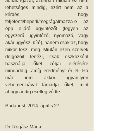
adnak igazat, azonban miután ez nem 
lehetséges mindig, ezért nem az a 
kérdés, hogy 
feljelenti/beperli/megrágalmazza-e az 
épp eljáró ügyintézőt (legyen az 
egyszerű ügyintéző, nyomozó, vagy 
akár ügyész, bíró), hanem csak az, hogy 
mikor teszi meg. Miután ezen szervek 
dolgozóit lenézi, csak eszközként 
használja őket céljai elérésére 
mindaddig, amíg eredményt ér el. Ha 
már nem, akkor ugyanilyen 
vehemenciával támadja őket, mint 
ahogy addig esetleg védte. 
Budapest, 2014. április 27. 
Dr. Regász Mária 