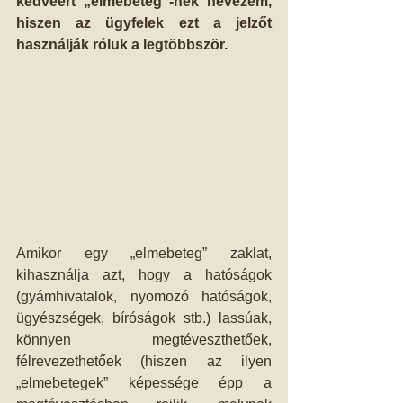
kedvéért „elmebeteg”-nek nevezem, 
hiszen az ügyfelek ezt a jelzőt 
használják róluk a legtöbbször.
Amikor egy „elmebeteg” zaklat, 
kihasználja azt, hogy a hatóságok 
(gyámhivatalok, nyomozó hatóságok, 
ügyészségek, bíróságok stb.) lassúak, 
könnyen megtéveszthetőek, 
félrevezethetőek (hiszen az ilyen 
„elmebetegek” képessége épp a 