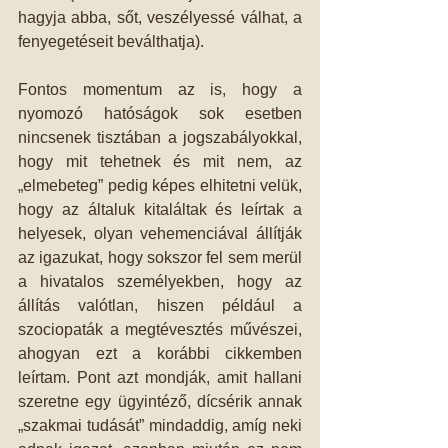
hagyja abba, sőt, veszélyessé válhat, a 
fenyegetéseit beválthatja). 
Fontos momentum az is, hogy a 
nyomozó hatóságok sok esetben 
nincsenek tisztában a jogszabályokkal, 
hogy mit tehetnek és mit nem, az 
„elmebeteg” pedig képes elhitetni velük, 
hogy az általuk kitaláltak és leírtak a 
helyesek, olyan vehemenciával állítják 
az igazukat, hogy sokszor fel sem merül 
a hivatalos személyekben, hogy az 
állítás valótlan, hiszen például a 
szociopaták a megtévesztés művészei, 
ahogyan ezt a korábbi cikkemben 
leírtam. Pont azt mondják, amit hallani 
szeretne egy ügyintéző, dícsérik annak 
„szakmai tudását” mindaddig, amíg neki 