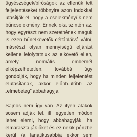
ügyészségek/bíróságok az ellenük tett 
feljelentéseket többnyire azon indokkal 
utasítják el, hogy a cselekményük nem 
bűncselekmény. Ennek oka szintén az, 
hogy egyrészt nem szeretnének maguk 
is ezen bűnelkövetők céltábláivá válni, 
másrészt olyan mennyiségű eljárást 
kellene lefolytatniuk az elkövető ellen, 
amely normális embernél 
elképzelhetetlen, továbbá úgy 
gondolják, hogy ha minden feljelentést 
elutasítanak, akkor előbb-utóbb az 
„elmebeteg” abbahagyja. 
Sajnos nem így van. Az ilyen alakok 
sosem adják fel, ill. egyetlen módon 
lehet elérni, hogy abbahagyják, ha 
elmarasztalják őket és ez nekik pénzbe 
kerül (a fanatikusabbja ekkor sem 