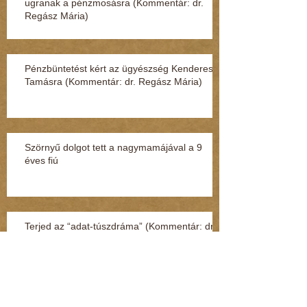
ugranak a pénzmosásra (Kommentár: dr.
Regász Mária)
Pénzbüntetést kért az ügyészség Kenderesi
Tamásra (Kommentár: dr. Regász Mária)
Szörnyű dolgot tett a nagymamájával a 9
éves fiú
Terjed az “adat-túszdráma” (Kommentár: dr.
Regász Mária)
Így védheti meg magát a gyerek, ha