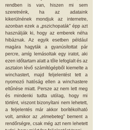
rendben is van, hiszen mi sem 
szeretnénk, ha az adataink 
kikerülnének mondjuk az internetre, 
azonban ezek a „pszichopaták” épp azt 
használják ki, hogy az emberek néha 
hibáznak. Az egyik esetben például 
magára hagyták a gyanúsítottat pár 
percre, amíg lemásoltak egy iratot, aki 
ezen időtartam alatt a tőle lefoglalt és az 
asztalon lévő számítógépből kiemelte a 
winchastert, majd feljelentést tett a 
nyomozó hatóság ellen a winchastere 
eltűnése miatt. Persze az nem lett meg 
és mindenki tudta utólag, hogy mi 
történt, viszont bizonyítani nem lehetett, 
a feljelentés már akkor borítékolható 
volt, amikor az „elmebeteg” bement a 
rendőrségre, csak még azt nem lehetett 