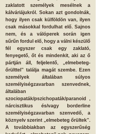
zaklatott személyek mesélnek a 
kálváriájukról. Sokan azt gondolnák, 
hogy ilyen csak külföldön van, ilyen 
csak másokkal fordulhat elő. Sajnos 
nem, és a válóperek során igen 
sűrűn fordul elő, hogy a válni készülő 
fél egyszer csak egy zaklató, 
fenyegető, őt és mindenkit, aki az ő 
pártján áll, feljelentő, „elmebeteg-
őrülttel” találja magát szembe. Ezen 
személyek általában súlyos 
személyiségzavarban szenvednek, 
általában 
szociopaták/pszichopaták/paranoid , 
nárcisztikus és/vagy borderline 
személyiségzavarban szenvedő, a 
köznyelv szerint „elmebeteg őrültek”. 
A továbbiakban az egyszerűség 