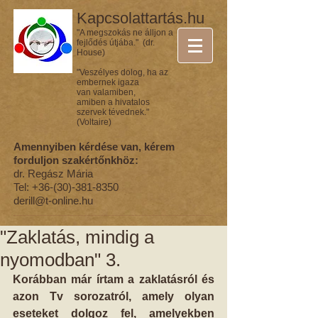
Kapcsolattartás.hu
"A megszokás ne álljon a
fejlődés útjába." (dr.
House)
"Veszélyes dolog, ha az
embernek igaza
van valamiben,
amiben a hivatalos
szervek tévednek."
(Voltaire)
Amennyiben kérdése van, kérem
forduljon szakértőnkhöz:
dr. Regász Mária
Tel:
+36-(30)-381-8350
derill@t-online.hu
"Zaklatás, mindig a
nyomodban" 3.
Korábban már írtam a zaklatásról és 
azon Tv sorozatról, amely olyan 
eseteket dolgoz fel, amelyekben 