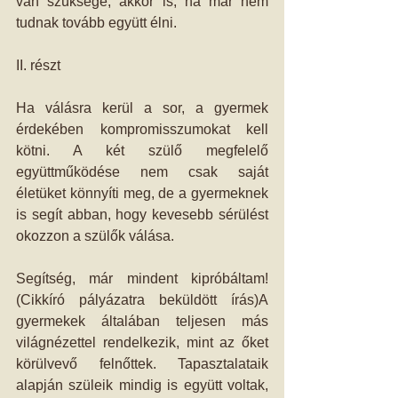
van szüksége, akkor is, ha már nem 
tudnak tovább együtt élni. 
II. részt 
Ha válásra kerül a sor, a gyermek 
érdekében kompromisszumokat kell 
kötni. A két szülő megfelelő 
együttműködése nem csak saját 
életüket könnyíti meg, de a gyermeknek 
is segít abban, hogy kevesebb sérülést 
okozzon a szülők válása. 
Segítség, már mindent kipróbáltam! 
(Cikkíró pályázatra beküldött írás)A 
gyermekek általában teljesen más 
világnézettel rendelkezik, mint az őket 
körülvevő felnőttek. Tapasztalataik 
alapján szüleik mindig is együtt voltak, 