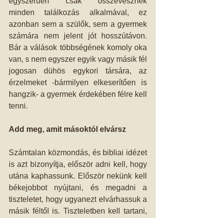
egyszerűen "csak" összevesznek 
minden találkozás alkalmával, ez 
azonban sem a szülők, sem a gyermek 
számára nem jelent jót hosszútávon. 
Bár a válások többségének komoly oka 
van, s nem egyszer egyik vagy másik fél 
jogosan dühös egykori társára, az 
érzelmeket -bármilyen elkeserítően is 
hangzik- a gyermek érdekében félre kell 
tenni. 
Add meg, amit másoktól elvársz
Számtalan közmondás, és bibliai idézet 
is azt bizonyítja, először adni kell, hogy 
utána kaphassunk. Először nekünk kell 
békejobbot nyújtani, és megadni a 
tiszteletet, hogy ugyanezt elvárhassuk a 
másik féltől is. Tiszteletben kell tartani, 