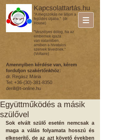
Kapcsolattartás.hu
"A megszokás ne álljon a
fejlődés útjába." (dr.
House)
"Veszélyes dolog, ha az
embernek igaza
van valamiben,
amiben a hivatalos
szervek tévednek."
(Voltaire)
Amennyiben kérdése van, kérem
forduljon szakértőnkhöz:
dr. Regász Mária
Tel:
+36-(30)-381-8350
derill@t-online.hu
Együttműködés a másik
szülővel
Sok elvált szülő esetén nemcsak a 
maga a válás folyamata hosszú és 
elkeserítő, de az azt követő években 