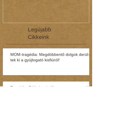
Legújabb
Cikkeink
MOM-tragédia: Megdöbbentő dol­gok de­rül­
tek ki a gyúj­to­gató kisfi­ú­ról!
Tragédia: Diáktársai előtt ugrott a vonat elé
az iskolában cikizett fiú! (Kommentár: dr.
Regász Mári
Hivatalosan is csökkenti a szívbetegségek
kockázatát a nyaralás