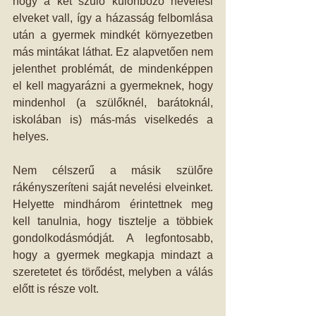
hogy a két szülő különböző nevelési 
elveket vall, így a házasság felbomlása 
után a gyermek mindkét környezetben 
más mintákat láthat. Ez alapvetően nem 
jelenthet problémát, de mindenképpen 
el kell magyarázni a gyermeknek, hogy 
mindenhol (a szülőknél, barátoknál, 
iskolában is) más-más viselkedés a 
helyes. 
Nem célszerű a másik szülőre 
rákényszeríteni saját nevelési elveinket. 
Helyette mindhárom érintettnek meg 
kell tanulnia, hogy tisztelje a többiek 
gondolkodásmódját. A legfontosabb, 
hogy a gyermek megkapja mindazt a 
szeretetet és törődést, melyben a válás 
előtt is része volt. 