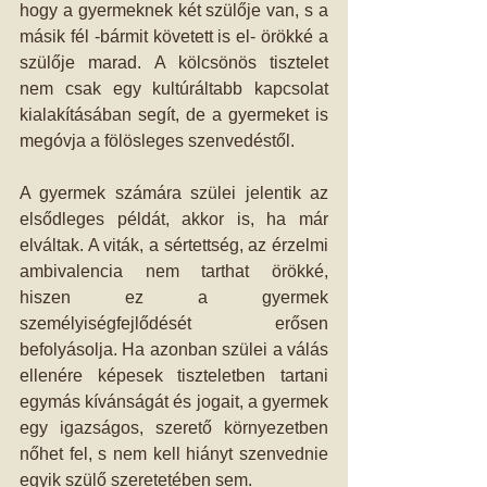
hogy a gyermeknek két szülője van, s a 
másik fél -bármit követett is el- örökké a 
szülője marad. A kölcsönös tisztelet 
nem csak egy kultúráltabb kapcsolat 
kialakításában segít, de a gyermeket is 
megóvja a fölösleges szenvedéstől. 
A gyermek számára szülei jelentik az 
elsődleges példát, akkor is, ha már 
elváltak. A viták, a sértettség, az érzelmi 
ambivalencia nem tarthat örökké, 
hiszen ez a gyermek 
személyiségfejlődését erősen 
befolyásolja. Ha azonban szülei a válás 
ellenére képesek tiszteletben tartani 
egymás kívánságát és jogait, a gyermek 
egy igazságos, szerető környezetben 
nőhet fel, s nem kell hiányt szenvednie 
egyik szülő szeretetében sem. 