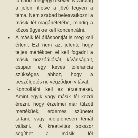
támadó megjegyzéseket. Kizárólag 
a jelen, illetve a jövő legyen a 
téma. Nem szabad beleavatkozni a 
másik fél magánéletébe, mindig a 
közös ügyekre kell koncentrálni.   
A másik fél álláspontját is meg kell 
érteni. Ezt nem azt jelenti, hogy 
teljes mértékben el kell fogadni a 
másik hozzáállását, kívánságait, 
csupán egy kevés tolerancia 
szükséges ahhoz, hogy a 
beszélgetés ne végződjön vitával.   
Kontrollálni kell az érzelmeket. 
Amint egyik vagy másik fél kezdi 
érezni, hogy érzelmei már túlzott 
mértékűek, érdemes szünetet 
tartani, vagy ideiglenesen témát 
váltani.· A kreativitás sokszor 
segíthet a másik fél 