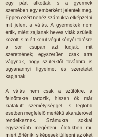
egy párt alkottak, s a gyermek 
szemében egy emberként jelentek meg. 
Éppen ezért nehéz számukra elképzelni 
mit jelent a válás. A gyermekek nem 
értik, miért zajlanak heves viták szüleik 
között, s miért kerül végül kényér törésre 
a sor, csupán azt tudják, mit 
szeretnének; egyszerűen csak arra 
vágynak, hogy szüleiktől továbbra is 
ugyanannyi figyelmet és szeretetet 
kapjanak. 
A válás nem csak a szülőkre, a 
felnőttekre tartozik, hiszen ők már 
kialakult személyiséggel, s legtöbb 
esetben megfelelő mértékű akaraterővel 
rendelkeznek. Számukra sokkal 
egyszerűbb megérteni, életükben mi, 
miért történik, s képesek túllépni az őket 