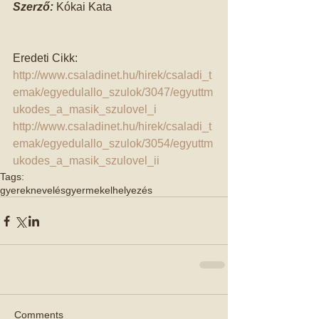
Szerző: 
Kókai Kata 
Eredeti Cikk: 
http://www.csaladinet.hu/hirek/csaladi_t
emak/egyedulallo_szulok/3047/egyuttm
ukodes_a_masik_szulovel_i
http://www.csaladinet.hu/hirek/csaladi_t
emak/egyedulallo_szulok/3054/egyuttm
ukodes_a_masik_szulovel_ii
Tags:
gyereknevelés
gyermekelhelyezés
Comments