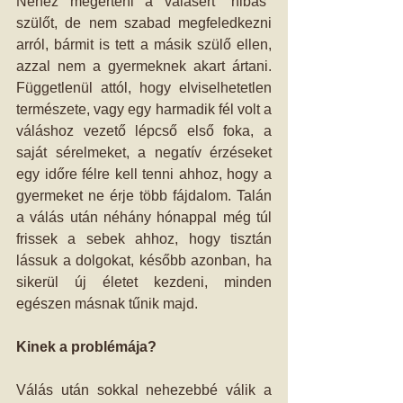
Nehéz megérteni a válásért "hibás" 
szülőt, de nem szabad megfeledkezni 
arról, bármit is tett a másik szülő ellen, 
azzal nem a gyermeknek akart ártani. 
Függetlenül attól, hogy elviselhetetlen 
természete, vagy egy harmadik fél volt a 
váláshoz vezető lépcső első foka, a 
saját sérelmeket, a negatív érzéseket 
egy időre félre kell tenni ahhoz, hogy a 
gyermeket ne érje több fájdalom. Talán 
a válás után néhány hónappal még túl 
frissek a sebek ahhoz, hogy tisztán 
lássuk a dolgokat, később azonban, ha 
sikerül új életet kezdeni, minden 
egészen másnak tűnik majd. 
Kinek a problémája?
Válás után sokkal nehezebbé válik a 