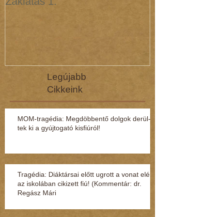
Zaklatás 1.
Zaklatás 3 - 
(interjú dr. R
Legújabb
Cikkeink
MOM-tragédia: Megdöbbentő dol­gok de­rül­
tek ki a gyúj­to­gató kisfi­ú­ról!
Tragédia: Diáktársai előtt ugrott a vonat elé
az iskolában cikizett fiú! (Kommentár: dr.
Regász Mári