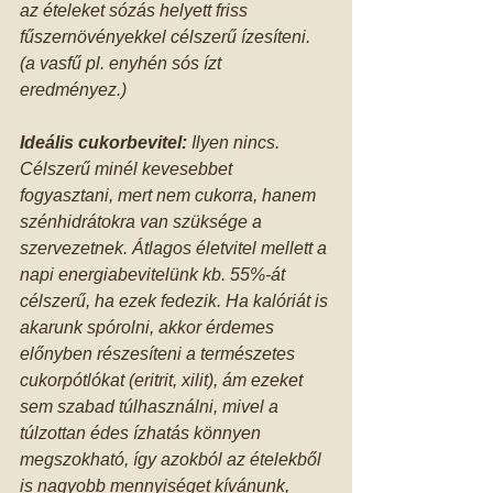
az ételeket sózás helyett friss 
fűszernövényekkel célszerű ízesíteni. 
(a vasfű pl. enyhén sós ízt 
eredményez.)
Ideális cukorbevitel:
 Ilyen nincs. 
Célszerű minél kevesebbet 
fogyasztani, mert nem cukorra, hanem 
szénhidrátokra van szüksége a 
szervezetnek. Átlagos életvitel mellett a 
napi energiabevitelünk kb. 55%-át 
célszerű, ha ezek fedezik. Ha kalóriát is 
akarunk spórolni, akkor érdemes 
előnyben részesíteni a természetes 
cukorpótlókat (eritrit, xilit), ám ezeket 
sem szabad túlhasználni, mivel a 
túlzottan édes ízhatás könnyen 
megszokható, így azokból az ételekből 
is nagyobb mennyiséget kívánunk, 