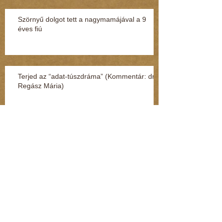
Szörnyű dolgot tett a nagymamájával a 9
éves fiú
Terjed az “adat-túszdráma” (Kommentár: dr.
Regász Mária)
Így védheti meg magát a gyerek, ha
megtámadják az utcán vagy a suliban
(Kommentár: dr. Regász Mária)
Szexuális zaklatás miatt nyomoznak egy volt
MSZP-s képviselő ellen (Kommentár: dr.
Regász Mária)