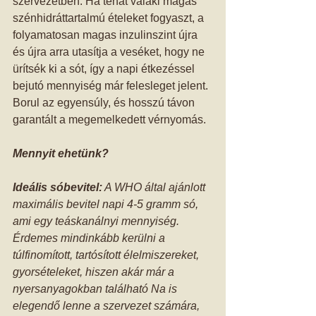
szervezetben. Ha tehát valaki magas 
szénhidráttartalmú ételeket fogyaszt, a 
folyamatosan magas inzulinszint újra 
és újra arra utasítja a veséket, hogy ne 
ürítsék ki a sót, így a napi étkezéssel 
bejutó mennyiség már felesleget jelent. 
Borul az egyensúly, és hosszú távon 
garantált a megemelkedett vérnyomás. 
Mennyit ehetünk?
Ideális sóbevitel:
 A WHO által ajánlott 
maximális bevitel napi 4-5 gramm só, 
ami egy teáskanálnyi mennyiség. 
Érdemes mindinkább kerülni a 
túlfinomított, tartósított élelmiszereket, 
gyorsételeket, hiszen akár már a 
nyersanyagokban található Na is 
elegendő lenne a szervezet számára, 