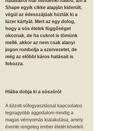
hatásairól már mindenki hallott, ám a 
Shape egyik cikke alapján kiderült, 
végül az édesszájúak húzták ki a 
lúzer kártyát. Mert az egy dolog, 
hogy a sós ételek függőséget 
okoznak, de ha cukrot is tömünk 
mellé, akkor az nem csak alanyi 
jogon rombolja a szervezetet, de 
még az előbbi káros hatásait is 
fokozza.
Hiába dobja ki a sószórót
A túlzott sófogyasztással kapcsolatos 
legnagyobb aggodalom mindig a 
magas vérnyomás kialakulása, amely 
évente rengeteg ember életét követeli. 