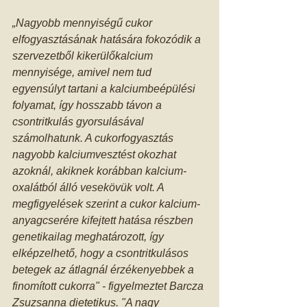
„Nagyobb mennyiségű cukor 
elfogyasztásának hatására fokozódik a 
szervezetből kikerülőkalcium 
mennyisége, amivel nem tud 
egyensúlyt tartani a kalciumbeépülési 
folyamat, így hosszabb távon a 
csontritkulás gyorsulásával 
számolhatunk. A cukorfogyasztás 
nagyobb kalciumvesztést okozhat 
azoknál, akiknek korábban kalcium-
oxalátból álló vesekövük volt. A 
megfigyelések szerint a cukor kalcium-
anyagcserére kifejtett hatása részben 
genetikailag meghatározott, így 
elképzelhető, hogy a csontritkulásos 
betegek az átlagnál érzékenyebbek a 
finomított cukorra" - figyelmeztet Barcza 
Zsuzsanna dietetikus. "A nagy 