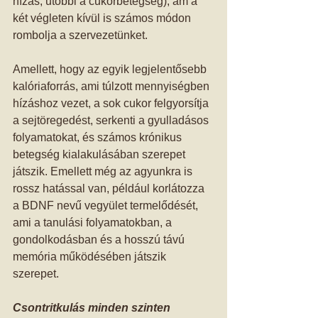
hízás, utóbbi a cukorbetegség), ám a 
két végleten kívül is számos módon 
rombolja a szervezetünket. 
Amellett, hogy az egyik legjelentősebb 
kalóriaforrás, ami túlzott mennyiségben 
hízáshoz vezet, a sok cukor felgyorsítja 
a sejtöregedést, serkenti a gyulladásos 
folyamatokat, és számos krónikus 
betegség kialakulásában szerepet 
játszik. Emellett még az agyunkra is 
rossz hatással van, például korlátozza 
a BDNF nevű vegyület termelődését, 
ami a tanulási folyamatokban, a 
gondolkodásban és a hosszú távú 
memória működésében játszik 
szerepet. 
Csontritkulás minden szinten