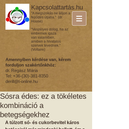
Kapcsolattartás.hu
"A megszokás ne álljon a
fejlődés útjába." (dr.
House)
"Veszélyes dolog, ha az
embernek igaza
van valamiben,
amiben a hivatalos
szervek tévednek."
(Voltaire)
Amennyiben kérdése van, kérem
forduljon szakértőnkhöz:
dr. Regász Mária
Tel:
+36-(30)-381-8350
derill@t-online.hu
Sósra édes: ez a tökéletes
kombináció a
betegségekhez
A túlzott só- és cukorbevitel káros 