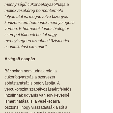
mennyiségű cukor befolyásolhatja a 
mellékvesekéreg hormontermelő 
folyamatát is, megnövelve bizonyos 
kortizonszerű hormonok mennyiségét a 
vérben. E hormonok fontos biológiai 
szerepet töltenek be, túl nagy 
mennyiségben azonban közismerten 
csontritkulást okoznak.”
A végső csapás
Bár sokan nem tudnak róla, a 
cukorfogyasztás a szervezet 
sóháztartását is befolyásolja. A 
vércukorszint szabályozásáért felelős 
inzulinnak ugyanis van egy kevésbé 
ismert hatása is: a veséket arra 
ösztönzi, hogy visszatartsák a sót a 