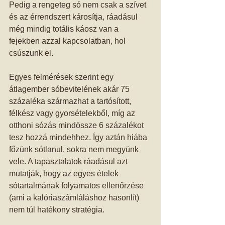
Pedig a rengeteg só nem csak a szívet 
és az érrendszert károsítja, ráadásul 
még mindig totális káosz van a 
fejekben azzal kapcsolatban, hol 
csúszunk el. 
Egyes felmérések szerint egy 
átlagember sóbevitelének akár 75 
százaléka származhat a tartósított, 
félkész vagy gyorsételekből, míg az 
otthoni sózás mindössze 6 százalékot 
tesz hozzá mindehhez. Így aztán hiába 
főzünk sótlanul, sokra nem megyünk 
vele. A tapasztalatok ráadásul azt 
mutatják, hogy az egyes ételek 
sótartalmának folyamatos ellenőrzése 
(ami a kalóriaszámláláshoz hasonlít) 
nem túl hatékony stratégia. 