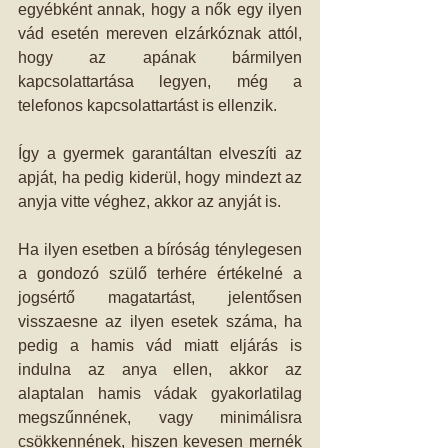
egyébként annak, hogy a nők egy ilyen 
vád esetén mereven elzárkóznak attól, 
hogy az apának bármilyen 
kapcsolattartása legyen, még a 
telefonos kapcsolattartást is ellenzik. 
Így a gyermek garantáltan elveszíti az 
apját, ha pedig kiderül, hogy mindezt az 
anyja vitte véghez, akkor az anyját is. 
 
Ha ilyen esetben a bíróság ténylegesen 
a gondozó szülő terhére értékelné a 
jogsértő magatartást, jelentősen 
visszaesne az ilyen esetek száma, ha 
pedig a hamis vád miatt eljárás is 
indulna az anya ellen, akkor az 
alaptalan hamis vádak gyakorlatilag 
megszűnnének, vagy minimálisra 
csökkennének, hiszen kevesen mernék 