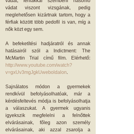
vádat, férfiakkal szembeni hasonló 
vádat viszont vizsgának, pedig 
meglehetősen kizártnak tartom, hogy a 
férfiak között több pedofil is van, míg a 
nők közt egy sem. 
A befeketítési hadjáratról és annak 
hatásairól szól a Indictment: The 
McMartin Trial című film. Elérhető: 
http://www.youtube.com/watch?
v=gxUv3mgJgkUweboldalon
. 
Sajnálatos módon a gyermekek 
rendkívül befolyásolhatóak, már a 
kérdésfeltevés módja is befolyásolhatja 
a válaszukat. A gyermek ugyanis 
igyekszik megfelelni a felnőttek 
elvárásainak, főleg azon személy 
elvárásainak, aki azzal zsarolja a 