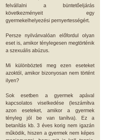
felvállalni a büntetőeljárás 
következményeit egy 
gyermekelhelyezési pernyertességért. 
Persze nyilvánvalóan előfordul olyan 
eset is, amikor ténylegesen megtörténik 
a szexuális abúzus. 
Mi különbözteti meg ezen eseteket 
azoktól, amikor bizonyosan nem történt 
ilyen? 
Sok esetben a gyermek apával 
kapcsolatos viselkedése (leszámítva 
azon eseteket, amikor a gyermek 
tényleg jól be van tanítva). Ez a 
betanítás kb. 3 éves korig nem igazán 
működik, hiszen a gyermek nem képes 