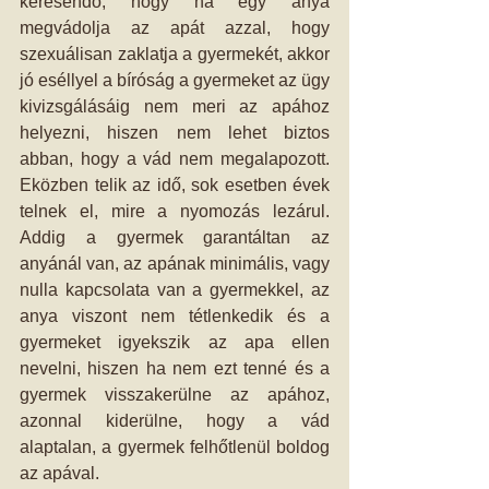
keresendő, hogy ha egy anya 
megvádolja az apát azzal, hogy 
szexuálisan zaklatja a gyermekét, akkor 
jó eséllyel a bíróság a gyermeket az ügy 
kivizsgálásáig nem meri az apához 
helyezni, hiszen nem lehet biztos 
abban, hogy a vád nem megalapozott. 
Eközben telik az idő, sok esetben évek 
telnek el, mire a nyomozás lezárul. 
Addig a gyermek garantáltan az 
anyánál van, az apának minimális, vagy 
nulla kapcsolata van a gyermekkel, az 
anya viszont nem tétlenkedik és a 
gyermeket igyekszik az apa ellen 
nevelni, hiszen ha nem ezt tenné és a 
gyermek visszakerülne az apához, 
azonnal kiderülne, hogy a vád 
alaptalan, a gyermek felhőtlenül boldog 
az apával. 