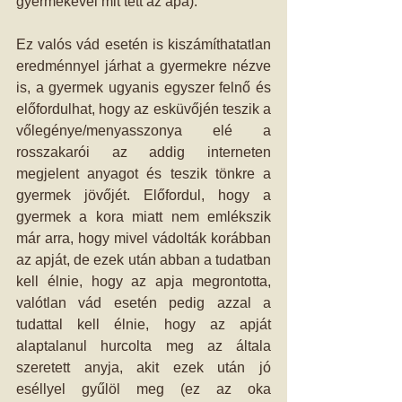
gyermekével mit tett az apa). 
Ez valós vád esetén is kiszámíthatatlan 
eredménnyel járhat a gyermekre nézve 
is, a gyermek ugyanis egyszer felnő és 
előfordulhat, hogy az esküvőjén teszik a 
vőlegénye/menyasszonya elé a 
rosszakarói az addig interneten 
megjelent anyagot és teszik tönkre a 
gyermek jövőjét. Előfordul, hogy a 
gyermek a kora miatt nem emlékszik 
már arra, hogy mivel vádolták korábban 
az apját, de ezek után abban a tudatban 
kell élnie, hogy az apja megrontotta, 
valótlan vád esetén pedig azzal a 
tudattal kell élnie, hogy az apját 
alaptalanul hurcolta meg az általa 
szeretett anyja, akit ezek után jó 
eséllyel gyűlöl meg (ez az oka 