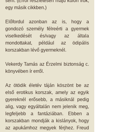
sem. (Erről részletesen majd külön írok, 
egy másik cikkben.) 
Előfordul azonban az is, hogy a 
gondozó személy félreérti a gyermek 
viselkedését és/vagy az általa 
mondottakat, például az ödipális 
korszakban lévő gyermeknél. 
Vekerdy Tamás az Érzelmi biztonság c. 
könyvében ír erről. 
Az ötödik életév táján köszönt be az 
első erotikus korszak, amely az egyik 
gyereknél erősebb, a másiknál pedig 
alig, vagy egyáltalán nem jelenik meg, 
legfeljebb a fantáziában. Ebben a 
korszakban mondják a kislányok, hogy 
az apukámhoz megyek férjhez. Freud 