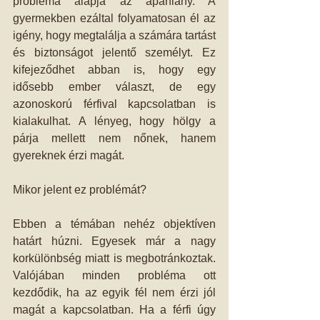
probléma alapja az apahiány. A 
gyermekben ezáltal folyamatosan él az 
igény, hogy megtalálja a számára tartást 
és biztonságot jelentő személyt. Ez 
kifejeződhet abban is, hogy egy 
idősebb ember választ, de egy 
azonoskorú férfival kapcsolatban is 
kialakulhat. A lényeg, hogy hölgy a 
párja mellett nem nőnek, hanem 
gyereknek érzi magát. 
Mikor jelent ez problémát? 
Ebben a témában nehéz objektíven 
határt húzni. Egyesek már a nagy 
korkülönbség miatt is megbotránkoztak. 
Valójában minden probléma ott 
kezdődik, ha az egyik fél nem érzi jól 
magát a kapcsolatban. Ha a férfi úgy 