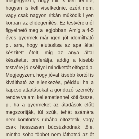
megjegyezni, hogy mit is kell tennie, 
hogyan is kell viselkednie, ezért nem, 
vagy csak nagyon ritkán működik ilyen 
korban az elidegenítés. Ez testvéreknél 
figyelhető meg a legjobban. Amíg a 4-5 
éves gyermek már igen jól idomítható 
pl. arra, hogy elutasítsa az apa által 
készített ételt, míg az anya által 
készítettet preferálja, addig a kisebb 
testvére jó eséllyel mindkettőt elfogadja. 
Megjegyzem, hogy jóval kisebb kortól is 
kiváltható az ellenkezés, például ha a 
kapcsolattartásokat a gondozó személy 
rendre valami kellemetlennel köti össze, 
pl. ha a gyermeket az átadások előtt 
megszorítják, túl szűk, tehát számára 
nem komfortos ruhába öltöztetik, vagy 
csak hosszasan búcsúzkodnak tőle, 
mintha soha többet nem láthatná az őt 