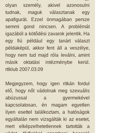
olyan személy, akivel azonosulni 
tudnak, maguk választanak egy 
apafigurát. Ezzel önmagában persze 
semmi gond nincsen. A problémát 
igazából a kötődési zavarok jelentik. Ha 
egy fiú például egy tanárt választ 
példaképül, akkor fent áll a veszélye, 
hogy nem tud majd róla leválni, amint 
másik oktatási intézménybe kerül. 
rtlklub 2007.03.09 
Megjegyzem, hogy igen ritkán fordul 
elő, hogy nőt vádolnak meg szexuális 
abúzussal a gyermekével 
kapcsolatosan, én magam egyetlen 
ilyen esettel találkoztam, a hatóságok 
egyáltalán nem vizsgálták ki az esetet, 
mert elképzelhetetlennek tartották a 