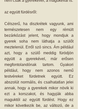
nem csak a gyerekével, a magukéval is. 
az együtt fürdésről: 
Célszerű, ha diszkrétek vagyunk, ami 
természetesen nem egy rémült 
bezárkózást jelent, hogy mondjuk a 
gyerek soha nem láthatja a szülőt 
meztelenül. Erről szó sincs. Ám például 
azt, hogy a szülő meddig fürödjön 
együtt a gyerekével, már erősen 
megfontolandónak tartom. Gyakori 
például, hogy nem azonos nemű 
testvéreket fürdetnek együtt. Ez 
abszolút normális, és csalhatatlan jelei 
annak, hogy a gyerekek mikor növik ki 
ezt a korszakot, és hagyják abba 
maguktól az együtt fürdést. Hogy ez 
mikor következik be, az változó, de a 