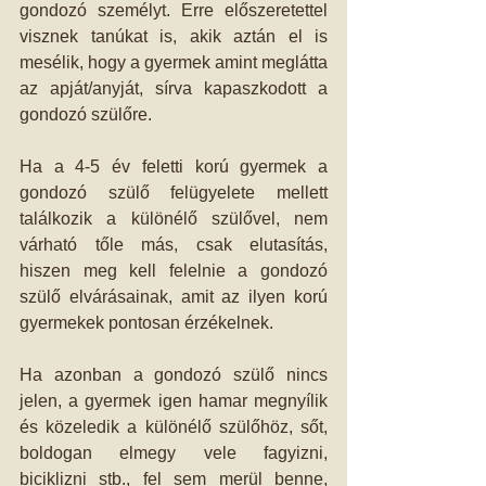
gondozó személyt. Erre előszeretettel 
visznek tanúkat is, akik aztán el is 
mesélik, hogy a gyermek amint meglátta 
az apját/anyját, sírva kapaszkodott a 
gondozó szülőre. 
Ha a 4-5 év feletti korú gyermek a 
gondozó szülő felügyelete mellett 
találkozik a különélő szülővel, nem 
várható tőle más, csak elutasítás, 
hiszen meg kell felelnie a gondozó 
szülő elvárásainak, amit az ilyen korú 
gyermekek pontosan érzékelnek. 
Ha azonban a gondozó szülő nincs 
jelen, a gyermek igen hamar megnyílik 
és közeledik a különélő szülőhöz, sőt, 
boldogan elmegy vele fagyizni, 
biciklizni stb., fel sem merül benne, 