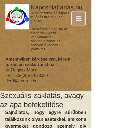
Kapcsolattartás.hu
"A megszokás ne álljon a
fejlődés útjába." (dr.
House)
"Veszélyes dolog, ha az
embernek igaza
van valamiben,
amiben a hivatalos
szervek tévednek."
(Voltaire)
Amennyiben kérdése van, kérem
forduljon szakértőnkhöz:
dr. Regász Mária
Tel:
+36-(30)-381-8350
derill@t-online.hu
Szexuális zaklatás, avagy
az apa befeketítése
Sajnálatos, hogy egyre sűrűbben 
találkozunk olyan esetekkel, amikor a 
gyermeket gondozó személy oly 