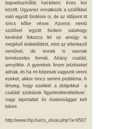
legvalószínűbb hat-kilenc éves kor 
között. Ugyanez vonatkozik a szülőkkel 
való együtt fürdésre is, de az időpont itt 
sincs kőbe vésve. Azonos nemű 
szülővel együtt fürdeni valahogy 
kevésbé fokozza fel az amúgy is 
meglévő érdeklődést, mint az ellenkező 
neművel, de ennek is vannak 
természetes formái. Ahány család, 
annyiféle. A gyerekek finom jelzéseket 
adnak, és ha mi képesek vagyunk venni 
ezeket, akkor nincs semmi probléma. A 
lényeg, hogy ezekkel a dolgokkal  a 
családi szokások figyelembevételével  
nagy tapintattal és óvatossággal kell 
bánni.  
http://www.lhp.hu/cs_olvas.php?a=9507 