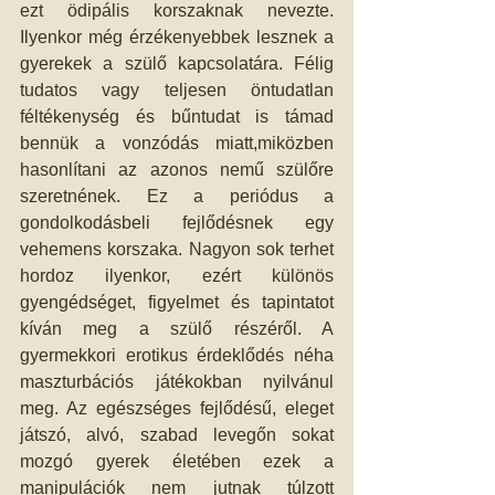
ezt ödipális korszaknak nevezte. 
Ilyenkor még érzékenyebbek lesznek a 
gyerekek a szülő kapcsolatára. Félig 
tudatos vagy teljesen öntudatlan 
féltékenység és bűntudat is támad 
bennük a vonzódás miatt,miközben 
hasonlítani az azonos nemű szülőre 
szeretnének. Ez a periódus a 
gondolkodásbeli fejlődésnek egy 
vehemens korszaka. Nagyon sok terhet 
hordoz ilyenkor, ezért különös 
gyengédséget, figyelmet és tapintatot 
kíván meg a szülő részéről. A 
gyermekkori erotikus érdeklődés néha 
maszturbációs játékokban nyilvánul 
meg. Az egészséges fejlődésű, eleget 
játszó, alvó, szabad levegőn sokat 
mozgó gyerek életében ezek a 
manipulációk nem jutnak túlzott 