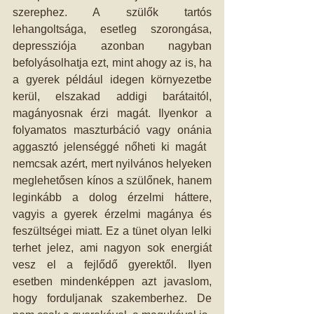
szerephez. A szülők tartós 
lehangoltsága, esetleg szorongása, 
depressziója azonban nagyban 
befolyásolhatja ezt, mint ahogy az is, ha 
a gyerek például idegen környezetbe 
kerül, elszakad addigi barátaitól, 
magányosnak érzi magát. Ilyenkor a 
folyamatos maszturbáció vagy onánia 
aggasztó jelenséggé nőheti ki magát  
nemcsak azért, mert nyilvános helyeken 
meglehetősen kínos a szülőnek, hanem 
leginkább a dolog érzelmi háttere, 
vagyis a gyerek érzelmi magánya és 
feszültségei miatt. Ez a tünet olyan lelki 
terhet jelez, ami nagyon sok energiát 
vesz el a fejlődő gyerektől. Ilyen 
esetben mindenképpen azt javaslom, 
hogy forduljanak szakemberhez. De 