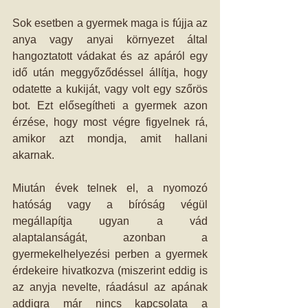
Sok esetben a gyermek maga is fújja az 
anya vagy anyai környezet által 
hangoztatott vádakat és az apáról egy 
idő után meggyőződéssel állítja, hogy 
odatette a kukiját, vagy volt egy szőrös 
bot. Ezt elősegítheti a gyermek azon 
érzése, hogy most végre figyelnek rá, 
amikor azt mondja, amit hallani 
akarnak. 
Miután évek telnek el, a nyomozó 
hatóság vagy a bíróság végül 
megállapítja ugyan a vád 
alaptalanságát, azonban a 
gyermekelhelyezési perben a gyermek 
érdekeire hivatkozva (miszerint eddig is 
az anyja nevelte, ráadásul az apának 
addigra már nincs kapcsolata a 