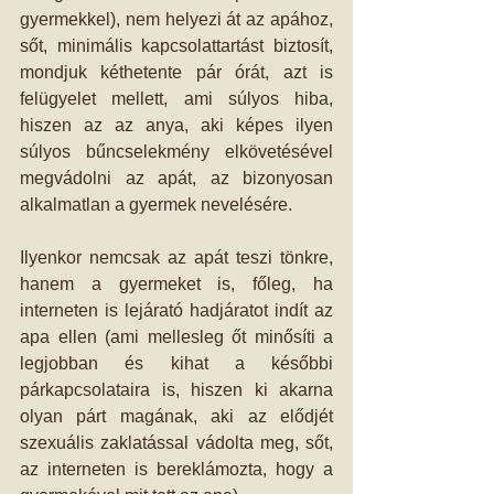
gyermekkel), nem helyezi át az apához, 
sőt, minimális kapcsolattartást biztosít, 
mondjuk kéthetente pár órát, azt is 
felügyelet mellett, ami súlyos hiba, 
hiszen az az anya, aki képes ilyen 
súlyos bűncselekmény elkövetésével 
megvádolni az apát, az bizonyosan 
alkalmatlan a gyermek nevelésére. 
Ilyenkor nemcsak az apát teszi tönkre, 
hanem a gyermeket is, főleg, ha 
interneten is lejárató hadjáratot indít az 
apa ellen (ami mellesleg őt minősíti a 
legjobban és kihat a későbbi 
párkapcsolataira is, hiszen ki akarna 
olyan párt magának, aki az elődjét 
szexuális zaklatással vádolta meg, sőt, 
az interneten is bereklámozta, hogy a 