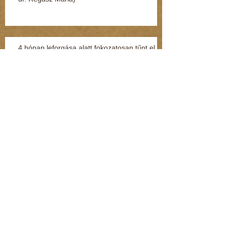
4 hónap leforgása alatt fokozatosan tűnt el a
teljes személyiségem (Kommentár: dr.
Regász Mária)
Kenderesi: Hozzáértem a fenekéhez, de
vétséget nem követtem el (Kommentár: dr.
Regász Mária)
Jelek, amikből rögtön kiderül, ha fuldoklik a
gyereked
Fénylik, de nem arany – a nárcisztikus