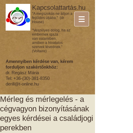
Kapcsolattartás.hu
"A megszokás ne álljon a
fejlődés útjába." (dr.
House)
"Veszélyes dolog, ha az
embernek igaza
van valamiben,
amiben a hivatalos
szervek tévednek."
(Voltaire)
Amennyiben kérdése van, kérem
forduljon szakértőnkhöz:
dr. Regász Mária
Tel:
+36-(30)-381-8350
derill@t-online.hu
Mérleg és mérlegelés - a
cégvagyon bizonyításának
egyes kérdései a családjogi
perekben