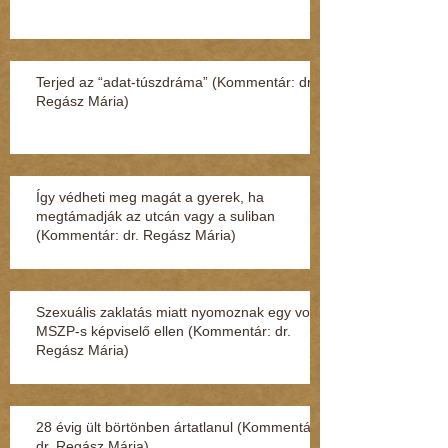
Terjed az “adat-túszdráma” (Kommentár: dr.
Regász Mária)
Így védheti meg magát a gyerek, ha
megtámadják az utcán vagy a suliban
(Kommentár: dr. Regász Mária)
Szexuális zaklatás miatt nyomoznak egy volt
MSZP-s képviselő ellen (Kommentár: dr.
Regász Mária)
28 évig ült börtönben ártatlanul (Kommentár:
dr. Regász Mária)