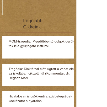
Legújabb
Cikkeink
MOM-tragédia: Megdöbbentő dol­gok de­rül­
tek ki a gyúj­to­gató kisfi­ú­ról!
Tragédia: Diáktársai előtt ugrott a vonat elé
az iskolában cikizett fiú! (Kommentár: dr.
Regász Mári
Hivatalosan is csökkenti a szívbetegségek
kockázatát a nyaralás