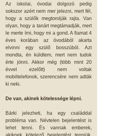
Az iskolai, óvodai dolgozó pedig 
sokszor azért nem mer jelezni, mert fél, 
hogy a szülők megtorolják rajta. Van 
olyan, hogy a tanárt megtámadják, mert 
le merte írni, hogy mi a gond. A fiamat 4 
éves korában az óvodából akarta 
elvinni egy szülő bosszúból. Azt 
mondta, én küldtem, mert nem tudok 
érte jönni. Akkor még (több mint 20 
évvel ezelőtt) nem voltak 
mobiltelefonok, szerencsére nem adták 
ki neki. 
De van, akinek kötelessége lépni.
Bárki jelezheti, ha egy családdal 
probléma van. Névtelen bejelentést is 
lehet tenni. És vannak emberek, 
akiknek kötelező bejelentést tenniük. 