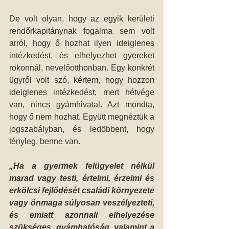
De volt olyan, hogy az egyik kerületi 
rendőrkapitánynak fogalma sem volt 
arról, hogy ő hozhat ilyen ideiglenes 
intézkedést, és elhelyezhet gyereket 
rokonnál, nevelőotthonban. Egy konkrét 
ügyről volt szó, kértem, hogy hozzon 
ideiglenes intézkedést, mert hétvége 
van, nincs gyámhivatal. Azt mondta, 
hogy ő nem hozhat. Együtt megnéztük a 
jogszabályban, és ledöbbent, hogy 
tényleg, benne van. 
„Ha a gyermek felügyelet nélkül 
marad vagy testi, értelmi, érzelmi és 
erkölcsi fejlődését családi környezete 
vagy önmaga súlyosan veszélyezteti, 
és emiatt azonnali elhelyezése 
szükséges, gyámhatóság, valamint a 