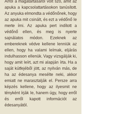
Arról a magatartásáról volt szó, amit az 
apuka a kapcsolattartásokon tanúsított. 
Az anyuka elmondta a védőnőnek, hogy 
az apuka mit csinált, és ezt a védőnő le 
merte írni. Az apuka pert indított a 
védőnő ellen, és meg is nyerte 
sajnálatos módon. Ezeknek az 
embereknek védve kellene lenniük az 
ellen, hogy ha valami leírnak, eljárás 
indulhasson ellenük. Vagy vizsgálják ki, 
hogy amit leírt, azt mi alapján írta. Ha a 
saját kútfejéből jött, az nyilván más, de 
ha az édesanya mesélte neki, akkor 
emiatt ne marasztalják el. Persze arra 
képzés kellene, hogy az ilyesmit ne 
tényként írják le, hanem úgy, hogy erről 
és erről kapott információt az 
édesanyától. 