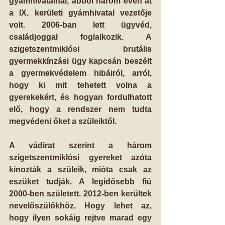
gyámhivatalnál, abból három éven át 
a IX. kerületi gyámhivatal vezetője 
volt. 2006-ban lett ügyvéd, 
családjoggal foglalkozik. A 
szigetszentmiklósi brutális 
gyermekkínzási ügy kapcsán beszélt 
a gyermekvédelem hibáiról, arról, 
hogy ki mit tehetett volna a 
gyerekekért, és hogyan fordulhatott 
elő, hogy a rendszer nem tudta 
megvédeni őket a szüleiktől.
A vádirat szerint a három 
szigetszentmiklósi gyereket azóta 
kínozták a szüleik, mióta csak az 
eszüket tudják. A legidősebb fiú 
2000-ben született. 2012-ben kerültek 
nevelőszülőkhöz. Hogy lehet az, 
hogy ilyen sokáig rejtve marad egy 