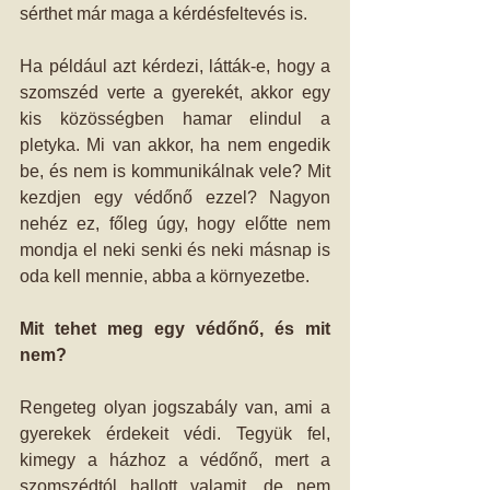
sérthet már maga a kérdésfeltevés is. 
Ha például azt kérdezi, látták-e, hogy a 
szomszéd verte a gyerekét, akkor egy 
kis közösségben hamar elindul a 
pletyka. Mi van akkor, ha nem engedik 
be, és nem is kommunikálnak vele? Mit 
kezdjen egy védőnő ezzel? Nagyon 
nehéz ez, főleg úgy, hogy előtte nem 
mondja el neki senki és neki másnap is 
oda kell mennie, abba a környezetbe. 
Mit tehet meg egy védőnő, és mit 
nem?
Rengeteg olyan jogszabály van, ami a 
gyerekek érdekeit védi. Tegyük fel, 
kimegy a házhoz a védőnő, mert a 
szomszédtól hallott valamit, de nem 