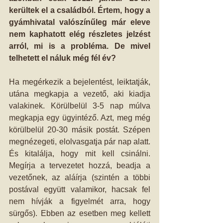
kerültek el a családból. Értem, hogy a 
gyámhivatal valószínűleg már eleve 
nem kaphatott elég részletes jelzést 
arról, mi is a probléma. De mivel 
telhetett el náluk még fél év?
Ha megérkezik a bejelentést, leiktatják, 
utána megkapja a vezető, aki kiadja 
valakinek. Körülbelül 3-5 nap múlva 
megkapja egy ügyintéző. Azt, meg még 
körülbelül 20-30 másik postát. Szépen 
megnézegeti, elolvasgatja pár nap alatt. 
És kitalálja, hogy mit kell csinálni. 
Megírja a tervezetet hozzá, beadja a 
vezetőnek, az aláírja (szintén a többi 
postával együtt valamikor, hacsak fel 
nem hívják a figyelmét arra, hogy 
sürgős). Ebben az esetben meg kellett 