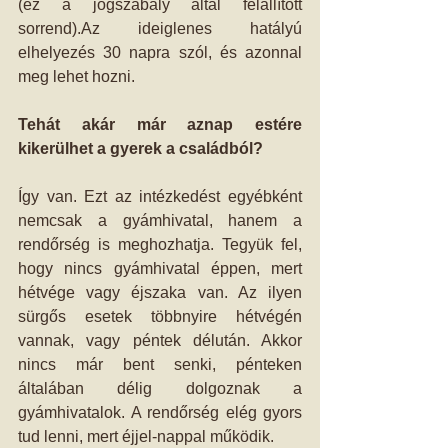
(ez a jogszabály által felállított 
sorrend).Az ideiglenes hatályú 
elhelyezés 30 napra szól, és azonnal 
meg lehet hozni. 
Tehát akár már aznap estére 
kikerülhet a gyerek a családból?
Így van. Ezt az intézkedést egyébként 
nemcsak a gyámhivatal, hanem a 
rendőrség is meghozhatja. Tegyük fel, 
hogy nincs gyámhivatal éppen, mert 
hétvége vagy éjszaka van. Az ilyen 
sürgős esetek többnyire hétvégén 
vannak, vagy péntek délután. Akkor 
nincs már bent senki, pénteken 
általában délig dolgoznak a 
gyámhivatalok. A rendőrség elég gyors 
tud lenni, mert éjjel-nappal működik. 