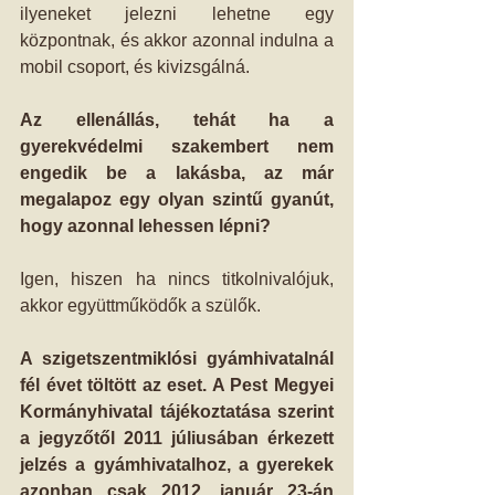
ilyeneket jelezni lehetne egy 
központnak, és akkor azonnal indulna a 
mobil csoport, és kivizsgálná. 
Az ellenállás, tehát ha a 
gyerekvédelmi szakembert nem 
engedik be a lakásba, az már 
megalapoz egy olyan szintű gyanút, 
hogy azonnal lehessen lépni?
Igen, hiszen ha nincs titkolnivalójuk, 
akkor együttműködők a szülők. 
A szigetszentmiklósi gyámhivatalnál 
fél évet töltött az eset. A Pest Megyei 
Kormányhivatal tájékoztatása szerint 
a jegyzőtől 2011 júliusában érkezett 
jelzés a gyámhivatalhoz, a gyerekek 
azonban csak 2012. január 23-án 