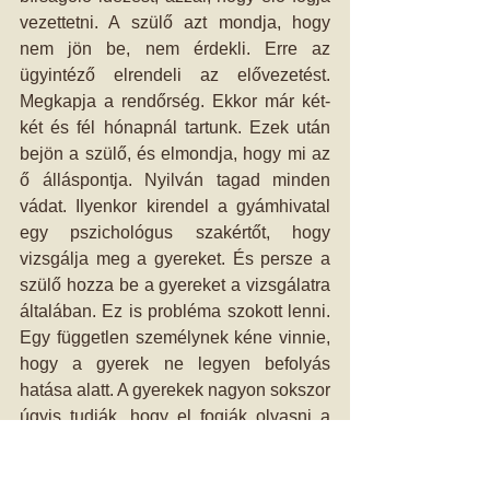
vezettetni. A szülő azt mondja, hogy 
nem jön be, nem érdekli. Erre az 
ügyintéző elrendeli az elővezetést. 
Megkapja a rendőrség. Ekkor már két- 
két és fél hónapnál tartunk. Ezek után 
bejön a szülő, és elmondja, hogy mi az 
ő álláspontja. Nyilván tagad minden 
vádat. Ilyenkor kirendel a gyámhivatal 
egy pszichológus szakértőt, hogy 
vizsgálja meg a gyereket. És persze a 
szülő hozza be a gyereket a vizsgálatra 
általában. Ez is probléma szokott lenni. 
Egy független személynek kéne vinnie, 
hogy a gyerek ne legyen befolyás 
hatása alatt. A gyerekek nagyon sokszor 
úgyis tudják, hogy el fogják olvasni a 
szülők a szakvéleményt, tehát nem 
mernek igazat mondani. 