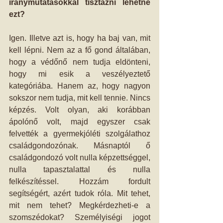
iránymutatásokkal tisztázni lehetne 
ezt?
Igen. Illetve azt is, hogy ha baj van, mit 
kell lépni. Nem az a fő gond általában, 
hogy a védőnő nem tudja eldönteni, 
hogy mi esik a veszélyeztető 
kategóriába. Hanem az, hogy nagyon 
sokszor nem tudja, mit kell tennie. Nincs 
képzés. Volt olyan, aki korábban 
ápolónő volt, majd egyszer csak 
felvették a gyermekjóléti szolgálathoz 
családgondozónak. Másnaptól ő 
családgondozó volt nulla képzettséggel, 
nulla tapasztalattal és nulla 
felkészítéssel. Hozzám fordult 
segítségért, azért tudok róla. Mit tehet, 
mit nem tehet? Megkérdezheti-e a 
szomszédokat? Személyiségi jogot 