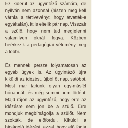
Ez kiderül az ügyintéző számára, de 
nyilván nem azonnal (hiszen meg kell 
várnia a tértivevényt, hogy átvették-e 
egyáltalán), itt is eltelik pár nap. Visszaír 
a szülő, hogy nem tud megjelenni 
valamilyen oknál fogva. Közben 
beérkezik a pedagógiai vélemény meg 
a többi. 
És mennek persze folyamatosan az 
egyéb ügyek is. Az ügyintéző újra 
kiküldi az idézést, újból öt nap, satöbbi. 
Most már tartunk olyan egy-másfél 
hónapnál, és még semmi nem történt. 
Majd rájön az ügyintéző, hogy erre az 
idézésre sem jön be a szülő. Erre 
mondjuk megbírságolja a szülőt. Nem 
szokták, de előfordul. Kiküldi a 
bírságoló idézést, azzal, hogy elő fogja 