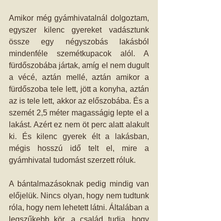
Amikor még gyámhivatalnál dolgoztam, 
egyszer kilenc gyereket vadásztunk 
össze egy négyszobás lakásból 
mindenféle szemétkupacok alól. A 
fürdőszobába jártak, amíg el nem dugult 
a vécé, aztán mellé, aztán amikor a 
fürdőszoba tele lett, jött a konyha, aztán 
az is tele lett, akkor az előszobába. És a 
szemét 2,5 méter magasságig lepte el a 
lakást. Azért ez nem öt perc alatt alakult 
ki. És kilenc gyerek élt a lakásban, 
mégis hosszú idő telt el, mire a 
gyámhivatal tudomást szerzett róluk. 
A bántalmazásoknak pedig mindig van 
előjelük. Nincs olyan, hogy nem tudtunk 
róla, hogy nem lehetett látni. Általában a 
legszűkebb kör, a család tudja, hogy 