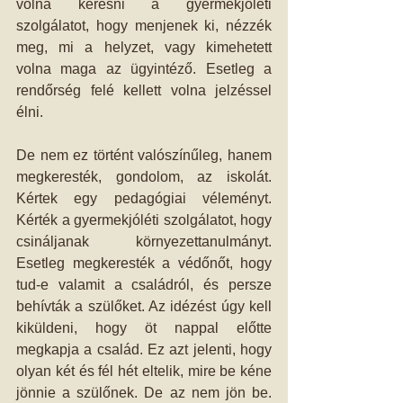
volna keresni a gyermekjóléti 
szolgálatot, hogy menjenek ki, nézzék 
meg, mi a helyzet, vagy kimehetett 
volna maga az ügyintéző. Esetleg a 
rendőrség felé kellett volna jelzéssel 
élni. 
De nem ez történt valószínűleg, hanem 
megkeresték, gondolom, az iskolát. 
Kértek egy pedagógiai véleményt. 
Kérték a gyermekjóléti szolgálatot, hogy 
csináljanak környezettanulmányt. 
Esetleg megkeresték a védőnőt, hogy 
tud-e valamit a családról, és persze 
behívták a szülőket. Az idézést úgy kell 
kiküldeni, hogy öt nappal előtte 
megkapja a család. Ez azt jelenti, hogy 
olyan két és fél hét eltelik, mire be kéne 
jönnie a szülőnek. De az nem jön be. 