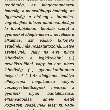
rendőrség, az idegenrendészeti 
hatóság, a menekültügyi hatóság, az 
ügyészség, a bíróság a büntetés-
végrehajtási intézet parancsnoksága 
(a továbbiakban: beutaló szerv) a 
gyermeket ideiglenesen a nevelésére 
alkalmas, azt vállaló különélő 
szülőnél, más hozzátartozónál, illetve 
személynél, vagy ha erre nincs 
lehetőség, a legközelebbi (...) 
nevelőszülőnél, vagy ha erre nincs 
lehetőség (...) gyermekotthonban 
helyezi el. (...) Az ideiglenes hatályú 
elhelyezést megalapozó súlyos 
veszélyeztetettségnek minősül a 
gyermek olyan bántalmazása, 
elhanyagolása, amely életét 
közvetlen veszélynek teszi ki, vagy 