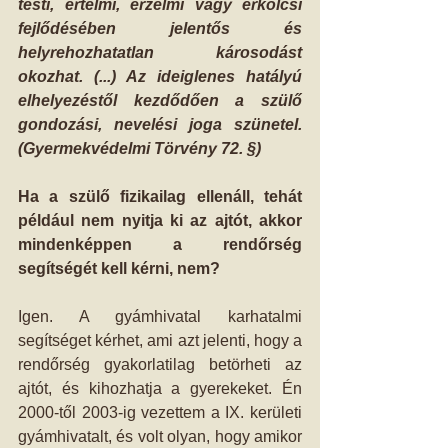
testi, értelmi, érzelmi vagy erkölcsi 
fejlődésében jelentős és 
helyrehozhatatlan károsodást 
okozhat. (...) Az ideiglenes hatályú 
elhelyezéstől kezdődően a szülő 
gondozási, nevelési joga szünetel. 
(Gyermekvédelmi Törvény 72. §)
Ha a szülő fizikailag ellenáll, tehát 
például nem nyitja ki az ajtót, akkor 
mindenképpen a rendőrség 
segítségét kell kérni, nem?
Igen. A gyámhivatal karhatalmi 
segítséget kérhet, ami azt jelenti, hogy a 
rendőrség gyakorlatilag betörheti az 
ajtót, és kihozhatja a gyerekeket. Én 
2000-től 2003-ig vezettem a IX. kerületi 
gyámhivatalt, és volt olyan, hogy amikor 