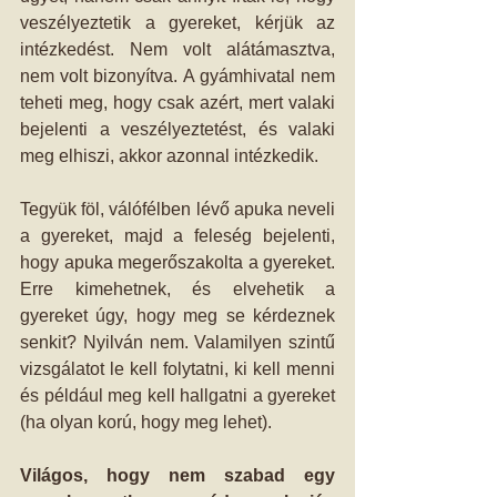
veszélyeztetik a gyereket, kérjük az 
intézkedést. Nem volt alátámasztva, 
nem volt bizonyítva. A gyámhivatal nem 
teheti meg, hogy csak azért, mert valaki 
bejelenti a veszélyeztetést, és valaki 
meg elhiszi, akkor azonnal intézkedik. 
Tegyük föl, válófélben lévő apuka neveli 
a gyereket, majd a feleség bejelenti, 
hogy apuka megerőszakolta a gyereket. 
Erre kimehetnek, és elvehetik a 
gyereket úgy, hogy meg se kérdeznek 
senkit? Nyilván nem. Valamilyen szintű 
vizsgálatot le kell folytatni, ki kell menni 
és például meg kell hallgatni a gyereket 
(ha olyan korú, hogy meg lehet). 
Világos, hogy nem szabad egy 