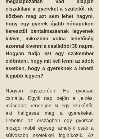
megalapozatlan vád alapján 
elszakítani a gyereket a szüleitől, de 
közben meg azt sem lehet hagyni, 
hogy egy gyerek újabb hónapokon 
keresztül bántalmazásnak legyenek 
kitéve, miközben volna lehetőség 
azonnal kivenni a családból 30 napra. 
Hogyan tudja ezt egy szakember 
eldönteni, hogy mit kell tenni az adott 
esetben, hogy a gyereknek a lehető 
legjobb legyen?
Nagyon egyszerűen. Ha gyorsan 
csinálja. Egyik nap bejön a jelzés, 
másnapra rendeljen ki egy szakértőt, 
aki hallgassa meg a gyerekeket. 
Lehetne az országban egy gyorsan 
mozgó mobil egység, amelyik csak a 
súlyosabb esetekkel foglalkozik. Az 