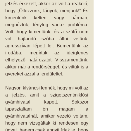
jelzés érkezett, akkor az volt a reakció, 
hogy „Öltözzünk, lányok, menjünk!” És 
kimentünk ketten vagy hárman, 
megnéztük, tényleg van-e probléma. 
Volt, hogy kimentünk, és a szülő nem 
volt hajlandó szóba állni velünk, 
agresszívan lépett fel. Bementünk az 
irodába, megírtuk az ideiglenes 
elhelyező határozatot. Visszamentünk, 
akkor már a rendőrséggel, és vittük is a 
gyereket azzal a lendülettel. 
Nagyon kíváncsi lennék, hogy mi volt az 
a jelzés, amit a szigetszentmiklósi 
gyámhivatal kapott. Sokszor 
tapasztaltam én magam a 
gyámhivatalnál, amikor vezető voltam, 
hogy nem vizsgáltak ki rendesen egy 
ügyet, hanem csak annyit írtak le, hogy 