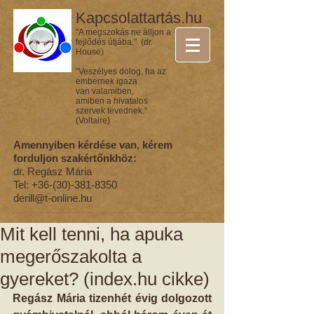
Kapcsolattartás.hu
"A megszokás ne álljon a
fejlődés útjába." (dr.
House)
"Veszélyes dolog, ha az
embernek igaza
van valamiben,
amiben a hivatalos
szervek tévednek."
(Voltaire)
Amennyiben kérdése van, kérem
forduljon szakértőnkhöz:
dr. Regász Mária
Tel:
+36-(30)-381-8350
derill@t-online.hu
Mit kell tenni, ha apuka
megerőszakolta a
gyereket? (index.hu cikke)
Regász Mária tizenhét évig dolgozott 