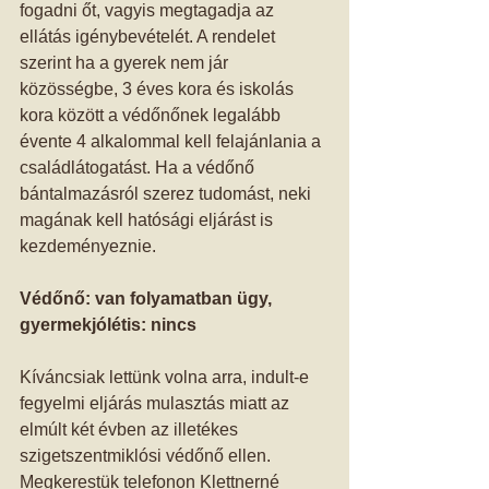
fogadni őt, vagyis megtagadja az 
ellátás igénybevételét. A rendelet 
szerint ha a gyerek nem jár 
közösségbe, 3 éves kora és iskolás 
kora között a védőnőnek legalább 
évente 4 alkalommal kell felajánlania a 
családlátogatást. Ha a védőnő 
bántalmazásról szerez tudomást, neki 
magának kell hatósági eljárást is 
kezdeményeznie. 
Védőnő: van folyamatban ügy, 
gyermekjólétis: nincs
Kíváncsiak lettünk volna arra, indult-e 
fegyelmi eljárás mulasztás miatt az 
elmúlt két évben az illetékes 
szigetszentmiklósi védőnő ellen. 
Megkerestük telefonon Klettnerné 