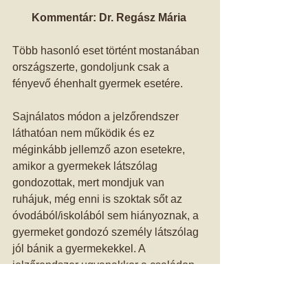
Kommentár: Dr. Regász Mária
Több hasonló eset történt mostanában 
országszerte, gondoljunk csak a 
fényevő éhenhalt gyermek esetére. 
Sajnálatos módon a jelzőrendszer 
láthatóan nem működik és ez 
méginkább jellemző azon esetekre, 
amikor a gyermekek látszólag 
gondozottak, mert mondjuk van 
ruhájuk, még enni is szoktak sőt az 
óvodából/iskolából sem hiányoznak, a 
gyermeket gondozó személy látszólag 
jól bánik a gyermekekkel. A 
jelzőrendszer ugyanakkor a családon 
belüli erőszakot nem képes felmérni, 
amikor az nem a gyermek látható 