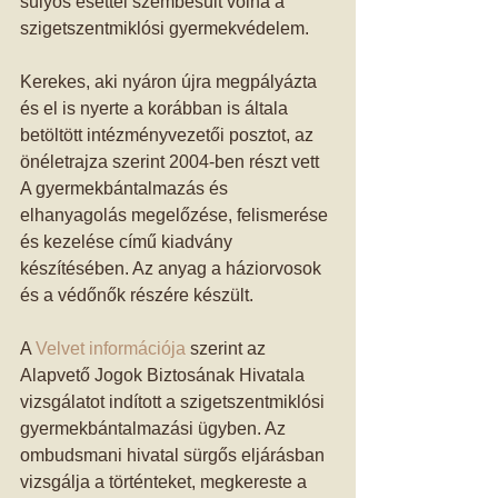
súlyos esettel szembesült volna a 
szigetszentmiklósi gyermekvédelem. 
Kerekes, aki nyáron újra megpályázta 
és el is nyerte a korábban is általa 
betöltött intézményvezetői posztot, az 
önéletrajza szerint 2004-ben részt vett 
A gyermekbántalmazás és 
elhanyagolás megelőzése, felismerése 
és kezelése című kiadvány 
készítésében. Az anyag a háziorvosok 
és a védőnők részére készült. 
A 
Velvet információja
 szerint az 
Alapvető Jogok Biztosának Hivatala 
vizsgálatot indított a szigetszentmiklósi 
gyermekbántalmazási ügyben. Az 
ombudsmani hivatal sürgős eljárásban 
vizsgálja a történteket, megkereste a 