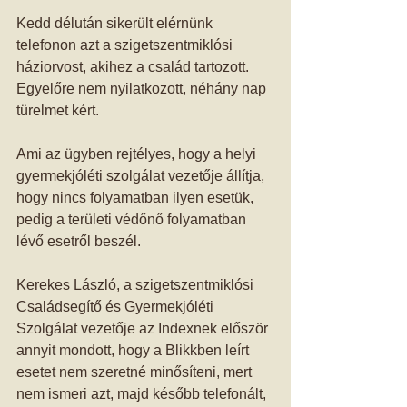
Kedd délután sikerült elérnünk 
telefonon azt a szigetszentmiklósi 
háziorvost, akihez a család tartozott. 
Egyelőre nem nyilatkozott, néhány nap 
türelmet kért. 
Ami az ügyben rejtélyes, hogy a helyi 
gyermekjóléti szolgálat vezetője állítja, 
hogy nincs folyamatban ilyen esetük, 
pedig a területi védőnő folyamatban 
lévő esetről beszél. 
Kerekes László, a szigetszentmiklósi 
Családsegítő és Gyermekjóléti 
Szolgálat vezetője az Indexnek először 
annyit mondott, hogy a Blikkben leírt 
esetet nem szeretné minősíteni, mert 
nem ismeri azt, majd később telefonált, 