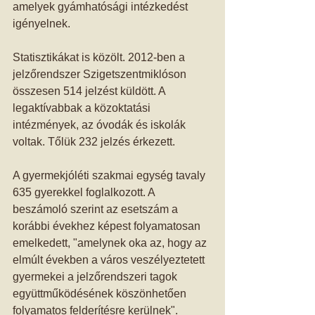
amelyek gyámhatósági intézkedést 
igényelnek. 
Statisztikákat is közölt. 2012-ben a 
jelzőrendszer Szigetszentmiklóson 
összesen 514 jelzést küldött. A 
legaktívabbak a közoktatási 
intézmények, az óvodák és iskolák 
voltak. Tőlük 232 jelzés érkezett. 
A gyermekjóléti szakmai egység tavaly 
635 gyerekkel foglalkozott. A 
beszámoló szerint az esetszám a 
korábbi évekhez képest folyamatosan 
emelkedett, "amelynek oka az, hogy az 
elmúlt években a város veszélyeztetett 
gyermekei a jelzőrendszeri tagok 
együttműködésének köszönhetően 
folyamatos felderítésre kerülnek". 