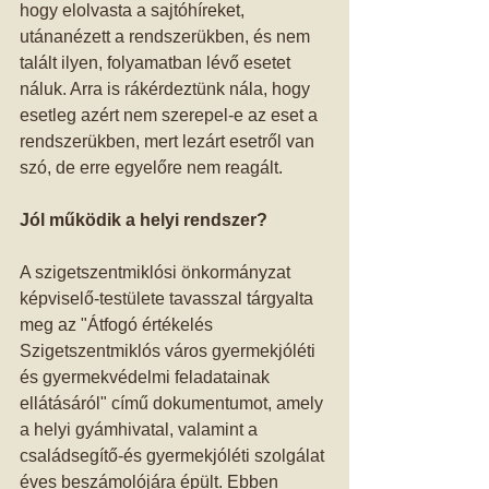
hogy elolvasta a sajtóhíreket, 
utánanézett a rendszerükben, és nem 
talált ilyen, folyamatban lévő esetet 
náluk. Arra is rákérdeztünk nála, hogy 
esetleg azért nem szerepel-e az eset a 
rendszerükben, mert lezárt esetről van 
szó, de erre egyelőre nem reagált. 
Jól működik a helyi rendszer?
A szigetszentmiklósi önkormányzat 
képviselő-testülete tavasszal tárgyalta 
meg az "Átfogó értékelés 
Szigetszentmiklós város gyermekjóléti 
és gyermekvédelmi feladatainak 
ellátásáról" című dokumentumot, amely 
a helyi gyámhivatal, valamint a 
családsegítő-és gyermekjóléti szolgálat 
éves beszámolójára épült. Ebben 