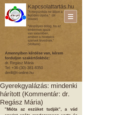
Kapcsolattartás.hu
"A megszokás ne álljon a
fejlődés útjába." (dr.
House)
"Veszélyes dolog, ha az
embernek igaza
van valamiben,
amiben a hivatalos
szervek tévednek."
(Voltaire)
Amennyiben kérdése van, kérem
forduljon szakértőnkhöz:
dr. Regász Mária
Tel:
+36-(30)-381-8350
derill@t-online.hu
Gyerekgyalázás: mindenki
hárított (Kommentár: dr.
Regász Mária)
"Mióta az eszüket tudják", a vád 