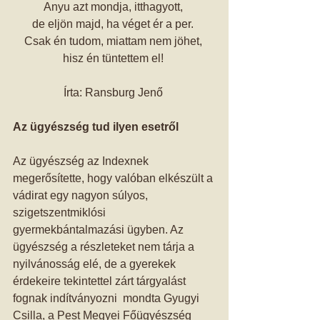
Anyu azt mondja, itthagyott, 
de eljön majd, ha véget ér a per. 
Csak én tudom, miattam nem jöhet, 
hisz én tüntettem el! 
Írta: Ransburg Jenő 
Az ügyészség tud ilyen esetről
Az ügyészség az Indexnek 
megerősítette, hogy valóban elkészült a 
vádirat egy nagyon súlyos, 
szigetszentmiklósi 
gyermekbántalmazási ügyben. Az 
ügyészség a részleteket nem tárja a 
nyilvánosság elé, de a gyerekek 
érdekeire tekintettel zárt tárgyalást 
fognak indítványozni  mondta Gyugyi 
Csilla, a Pest Megyei Főügyészség 