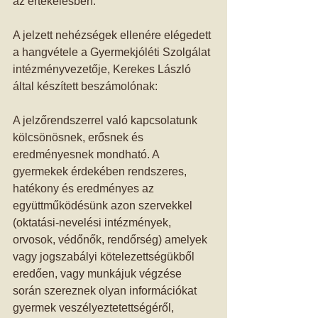
az értékelésben. 
A jelzett nehézségek ellenére elégedett 
a hangvétele a Gyermekjóléti Szolgálat 
intézményvezetője, Kerekes László 
által készített beszámolónak: 
A jelzőrendszerrel való kapcsolatunk 
kölcsönösnek, erősnek és 
eredményesnek mondható. A 
gyermekek érdekében rendszeres, 
hatékony és eredményes az 
együttműködésünk azon szervekkel 
(oktatási-nevelési intézmények, 
orvosok, védőnők, rendőrség) amelyek 
vagy jogszabályi kötelezettségükből 
eredően, vagy munkájuk végzése 
során szereznek olyan információkat 
gyermek veszélyeztetettségéről, 