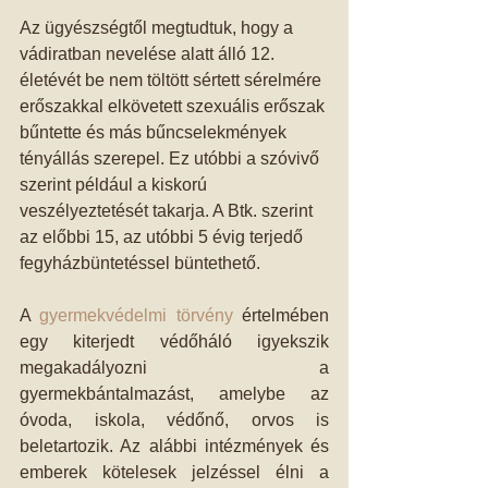
Az ügyészségtől megtudtuk, hogy a 
vádiratban nevelése alatt álló 12. 
életévét be nem töltött sértett sérelmére 
erőszakkal elkövetett szexuális erőszak 
bűntette és más bűncselekmények 
tényállás szerepel. Ez utóbbi a szóvivő 
szerint például a kiskorú 
veszélyeztetését takarja. A Btk. szerint 
az előbbi 15, az utóbbi 5 évig terjedő 
fegyházbüntetéssel büntethető. 
A 
gyermekvédelmi törvény
 értelmében 
egy kiterjedt védőháló igyekszik 
megakadályozni a 
gyermekbántalmazást, amelybe az 
óvoda, iskola, védőnő, orvos is 
beletartozik. Az alábbi intézmények és 
emberek kötelesek jelzéssel élni a 