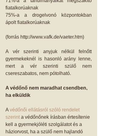
71%-a a tanulmányaikat megszakító 
fiatalkorúaknak 
75%-a a drogelvonó központokban 
ápolt fiatalkorúaknak 
(forrás http://www.vafk.de/vaeter.htm) 
A vér szerinti anyjuk nélkül felnőtt 
gyermekeknél is hasonló arány lenne, 
mert a vér szerinti szülő nem 
csereszabatos, nem pótolható. 
A védőnő nem maradhat csendben, 
ha elküldik
A 
védőnői ellátásról szóló rendelet 
szerint
 a védőnőnek írásban értesítenie 
kell a gyermekjóléti szolgálatot és a 
háziorvost, ha a szülő nem hajlandó 