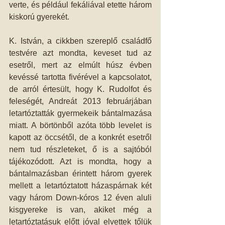
verte, és például fekáliával etette három 
kiskorú gyerekét. 
K. István, a cikkben szereplő családfő 
testvére azt mondta, keveset tud az 
esetről, mert az elmúlt húsz évben 
kevéssé tartotta fivérével a kapcsolatot, 
de arról értesült, hogy K. Rudolfot és 
feleségét, Andreát 2013 februárjában 
letartóztatták gyermekeik bántalmazása 
miatt. A börtönből azóta több levelet is 
kapott az öccsétől, de a konkrét esetről 
nem tud részleteket, ő is a sajtóból 
tájékozódott. Azt is mondta, hogy a 
bántalmazásban érintett három gyerek 
mellett a letartóztatott házaspárnak két 
vagy három Down-kóros 12 éven aluli 
kisgyereke is van, akiket még a 
letartóztatásuk előtt jóval elvettek tőlük 