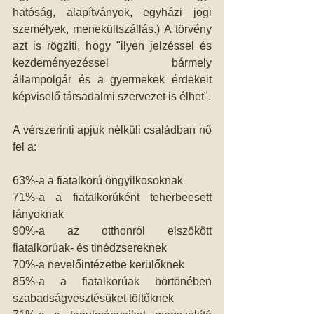
hatóság, alapítványok, egyházi jogi 
személyek, menekültszállás.) A törvény 
azt is rögzíti, hogy "ilyen jelzéssel és 
kezdeményezéssel bármely 
állampolgár és a gyermekek érdekeit 
képviselő társadalmi szervezet is élhet". 
A vérszerinti apjuk nélküli családban nő 
fel a: 
63%-a a fiatalkorú öngyilkosoknak 
71%-a a fiatalkorúként teherbeesett 
lányoknak 
90%-a az otthonról elszökött 
fiatalkorúak- és tinédzsereknek 
70%-a nevelőintézetbe kerülőknek 
85%-a a fiatalkorúak börtönében 
szabadságvesztésüket töltőknek 