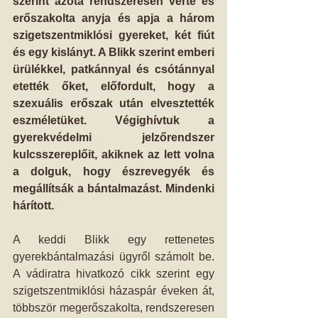
szerint azóta rendszeresen verte és 
erőszakolta anyja és apja a három 
szigetszentmiklósi gyereket, két fiút 
és egy kislányt. A Blikk szerint emberi 
ürülékkel, patkánnyal és csótánnyal 
etették őket, előfordult, hogy a 
szexuális erőszak után elvesztették 
eszméletüket. Végighívtuk a 
gyerekvédelmi jelzőrendszer 
kulcsszereplőit, akiknek az lett volna 
a dolguk, hogy észrevegyék és 
megállítsák a bántalmazást. Mindenki 
hárított.
A keddi Blikk egy rettenetes 
gyerekbántalmazási ügyről számolt be. 
A vádiratra hivatkozó cikk szerint egy 
szigetszentmiklósi házaspár éveken át, 
többször megerőszakolta, rendszeresen 